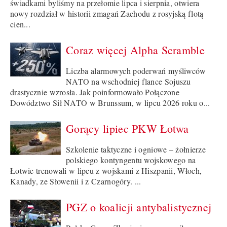
świadkami byliśmy na przełomie lipca i sierpnia, otwiera
nowy rozdział w historii zmagań Zachodu z rosyjską flotą
cien...
Coraz więcej Alpha Scramble
Liczba alarmowych poderwań myśliwców
NATO na wschodniej flance Sojuszu
drastycznie wzrosła. Jak poinformowało Połączone
Dowództwo Sił NATO w Brunssum, w lipcu 2026 roku o...
Gorący lipiec PKW Łotwa
Szkolenie taktyczne i ogniowe – żołnierze
polskiego kontyngentu wojskowego na
Łotwie trenowali w lipcu z wojskami z Hiszpanii, Włoch,
Kanady, ze Słowenii i z Czarnogóry. ...
PGZ o koalicji antybalistycznej