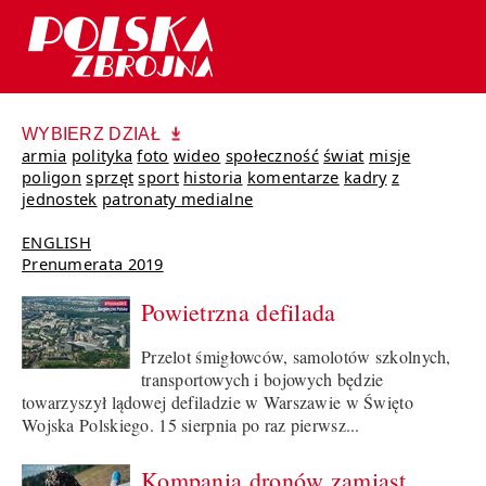
WYBIERZ DZIAŁ
armia
polityka
foto
wideo
społeczność
świat
misje
poligon
sprzęt
sport
historia
komentarze
kadry
z
jednostek
patronaty medialne
ENGLISH
Prenumerata 2019
Powietrzna defilada
Przelot śmigłowców, samolotów szkolnych,
transportowych i bojowych będzie
towarzyszył lądowej defiladzie w Warszawie w Święto
Wojska Polskiego. 15 sierpnia po raz pierwsz...
Kompania dronów zamiast