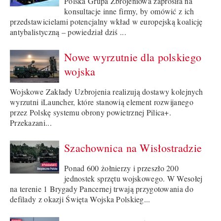
Polska Grupa Zbrojeniowa zaprosiła na
konsultacje inne firmy, by omówić z ich
przedstawicielami potencjalny wkład w europejską koalicję
antybalistyczną – powiedział dziś ...
Nowe wyrzutnie dla polskiego
wojska
Wojskowe Zakłady Uzbrojenia realizują dostawy kolejnych
wyrzutni iLauncher, które stanowią element rozwijanego
przez Polskę systemu obrony powietrznej Pilica+.
Przekazani...
Szachownica na Wisłostradzie
Ponad 600 żołnierzy i przeszło 200
jednostek sprzętu wojskowego. W Wesołej
na terenie 1 Brygady Pancernej trwają przygotowania do
defilady z okazji Święta Wojska Polskieg...