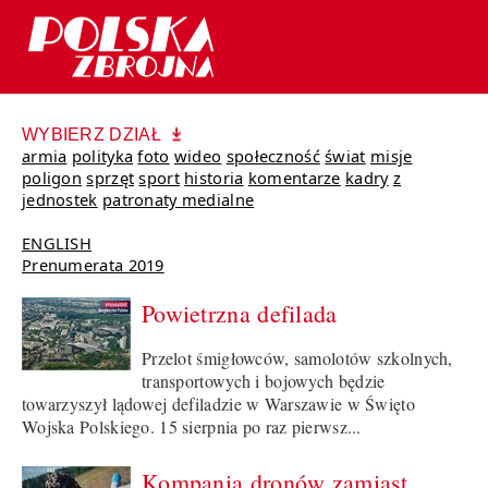
WYBIERZ DZIAŁ
armia
polityka
foto
wideo
społeczność
świat
misje
poligon
sprzęt
sport
historia
komentarze
kadry
z
jednostek
patronaty medialne
ENGLISH
Prenumerata 2019
Powietrzna defilada
Przelot śmigłowców, samolotów szkolnych,
transportowych i bojowych będzie
towarzyszył lądowej defiladzie w Warszawie w Święto
Wojska Polskiego. 15 sierpnia po raz pierwsz...
Kompania dronów zamiast