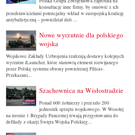
Polska Grupa Zbrojeniowa zaprosiła na
konsultacje inne firmy, by omówić z ich
przedstawicielami potencjalny wkład w europejską koalicję
antybalistyczną – powiedział dziś ...
Nowe wyrzutnie dla polskiego
wojska
Wojskowe Zakłady Uzbrojenia realizują dostawy kolejnych
wyrzutni iLauncher, które stanowią element rozwijanego
przez Polskę systemu obrony powietrznej Pilica+.
Przekazani...
Szachownica na Wisłostradzie
Ponad 600 żołnierzy i przeszło 200
jednostek sprzętu wojskowego. W Wesołej
na terenie 1 Brygady Pancernej trwają przygotowania do
defilady z okazji Święta Wojska Polskieg...