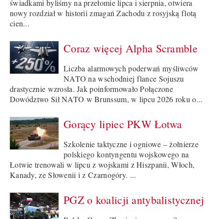
świadkami byliśmy na przełomie lipca i sierpnia, otwiera
nowy rozdział w historii zmagań Zachodu z rosyjską flotą
cien...
Coraz więcej Alpha Scramble
Liczba alarmowych poderwań myśliwców
NATO na wschodniej flance Sojuszu
drastycznie wzrosła. Jak poinformowało Połączone
Dowództwo Sił NATO w Brunssum, w lipcu 2026 roku o...
Gorący lipiec PKW Łotwa
Szkolenie taktyczne i ogniowe – żołnierze
polskiego kontyngentu wojskowego na
Łotwie trenowali w lipcu z wojskami z Hiszpanii, Włoch,
Kanady, ze Słowenii i z Czarnogóry. ...
PGZ o koalicji antybalistycznej