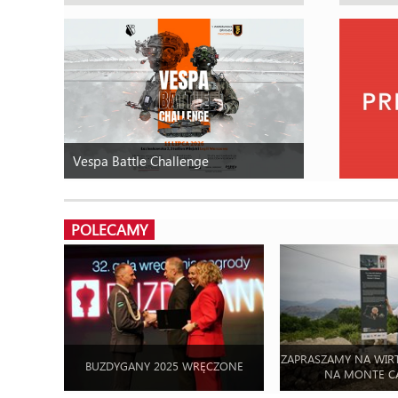
Vespa Battle Challenge
POLECAMY
ZAPRASZAMY NA WIR
BUZDYGANY 2025 WRĘCZONE
NA MONTE C