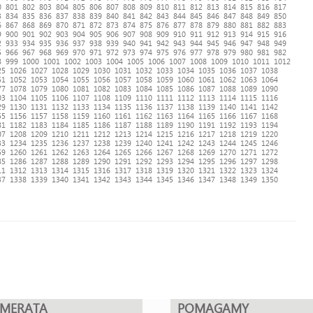
0
801
802
803
804
805
806
807
808
809
810
811
812
813
814
815
816
817
3
834
835
836
837
838
839
840
841
842
843
844
845
846
847
848
849
850
6
867
868
869
870
871
872
873
874
875
876
877
878
879
880
881
882
883
9
900
901
902
903
904
905
906
907
908
909
910
911
912
913
914
915
916
2
933
934
935
936
937
938
939
940
941
942
943
944
945
946
947
948
949
5
966
967
968
969
970
971
972
973
974
975
976
977
978
979
980
981
982
8
999
1000
1001
1002
1003
1004
1005
1006
1007
1008
1009
1010
1011
1012
25
1026
1027
1028
1029
1030
1031
1032
1033
1034
1035
1036
1037
1038
51
1052
1053
1054
1055
1056
1057
1058
1059
1060
1061
1062
1063
1064
77
1078
1079
1080
1081
1082
1083
1084
1085
1086
1087
1088
1089
1090
03
1104
1105
1106
1107
1108
1109
1110
1111
1112
1113
1114
1115
1116
29
1130
1131
1132
1133
1134
1135
1136
1137
1138
1139
1140
1141
1142
55
1156
1157
1158
1159
1160
1161
1162
1163
1164
1165
1166
1167
1168
81
1182
1183
1184
1185
1186
1187
1188
1189
1190
1191
1192
1193
1194
07
1208
1209
1210
1211
1212
1213
1214
1215
1216
1217
1218
1219
1220
33
1234
1235
1236
1237
1238
1239
1240
1241
1242
1243
1244
1245
1246
59
1260
1261
1262
1263
1264
1265
1266
1267
1268
1269
1270
1271
1272
85
1286
1287
1288
1289
1290
1291
1292
1293
1294
1295
1296
1297
1298
11
1312
1313
1314
1315
1316
1317
1318
1319
1320
1321
1322
1323
1324
37
1338
1339
1340
1341
1342
1343
1344
1345
1346
1347
1348
1349
1350
UMERATA
POMAGAMY