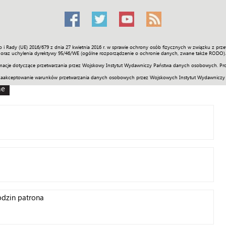
o i Rady (UE) 2016/679 z dnia 27 kwietnia 2016 r. w sprawie ochrony osób fizycznych w związku z 
Świat
Społeczność
Sport
Historia
Galerie
Wideo
ENGLI
oraz uchylenia dyrektywy 95/46/WE (ogólne rozporządzenie o ochronie danych, zwane także RODO).
acje dotyczące przetwarzania przez Wojskowy Instytut Wydawniczy Państwa danych osobowych. Pro
zaakceptowanie warunków przetwarzania danych osobowych przez Wojskowych Instytut Wydawniczy
ne
odzin patrona