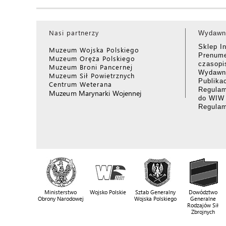
Nasi partnerzy
Wydawn
Sklep I
Muzeum Wojska Polskiego
Prenume
Muzeum Oręża Polskiego
czasop
Muzeum Broni Pancernej
Wydawni
Muzeum Sił Powietrznych
Publika
Centrum Weterana
Regulam
Muzeum Marynarki Wojennej
do WIW
Regula
Ministerstwo
Wojsko Polskie
Sztab Generalny
Dowództwo
Obrony Narodowej
Wojska Polskiego
Generalne
Rodzajów Sił
Zbrojnych