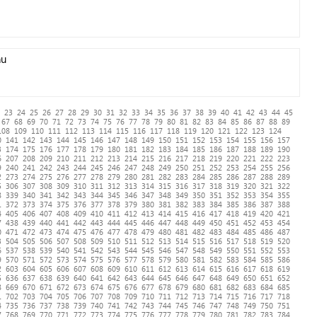
nu
23
24
25
26
27
28
29
30
31
32
33
34
35
36
37
38
39
40
41
42
43
44
45
67
68
69
70
71
72
73
74
75
76
77
78
79
80
81
82
83
84
85
86
87
88
89
108
109
110
111
112
113
114
115
116
117
118
119
120
121
122
123
124
0
141
142
143
144
145
146
147
148
149
150
151
152
153
154
155
156
157
3
174
175
176
177
178
179
180
181
182
183
184
185
186
187
188
189
190
6
207
208
209
210
211
212
213
214
215
216
217
218
219
220
221
222
223
9
240
241
242
243
244
245
246
247
248
249
250
251
252
253
254
255
256
2
273
274
275
276
277
278
279
280
281
282
283
284
285
286
287
288
289
5
306
307
308
309
310
311
312
313
314
315
316
317
318
319
320
321
322
8
339
340
341
342
343
344
345
346
347
348
349
350
351
352
353
354
355
1
372
373
374
375
376
377
378
379
380
381
382
383
384
385
386
387
388
4
405
406
407
408
409
410
411
412
413
414
415
416
417
418
419
420
421
7
438
439
440
441
442
443
444
445
446
447
448
449
450
451
452
453
454
0
471
472
473
474
475
476
477
478
479
480
481
482
483
484
485
486
487
3
504
505
506
507
508
509
510
511
512
513
514
515
516
517
518
519
520
6
537
538
539
540
541
542
543
544
545
546
547
548
549
550
551
552
553
9
570
571
572
573
574
575
576
577
578
579
580
581
582
583
584
585
586
2
603
604
605
606
607
608
609
610
611
612
613
614
615
616
617
618
619
5
636
637
638
639
640
641
642
643
644
645
646
647
648
649
650
651
652
8
669
670
671
672
673
674
675
676
677
678
679
680
681
682
683
684
685
1
702
703
704
705
706
707
708
709
710
711
712
713
714
715
716
717
718
4
735
736
737
738
739
740
741
742
743
744
745
746
747
748
749
750
751
7
768
769
770
771
772
773
774
775
776
777
778
779
780
781
782
783
784