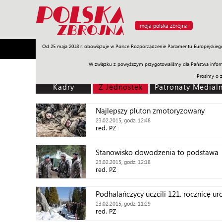
moja polska zbrojna
Od 25 maja 2018 r. obowiązuje w Polsce Rozporządzenie Parlamentu Europejskieg
Armia
Poligon
Sprzęt
Misje
Polityka
Prawo
W związku z powyższym przygotowaliśmy dla Państwa inform
Prosimy o 
Kadry
Z Jednostek
Patronaty Medial
Najlepszy pluton zmotoryzowany
23.02.2015, godz. 12:48
red. PZ
Stanowisko dowodzenia to podstawa
23.02.2015, godz. 12:18
red. PZ
Podhalańczycy uczcili 121. rocznicę ur
23.02.2015, godz. 11:29
red. PZ