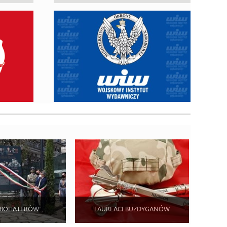
 BOHATERÓW
LAUREACI BUZDYGANÓW