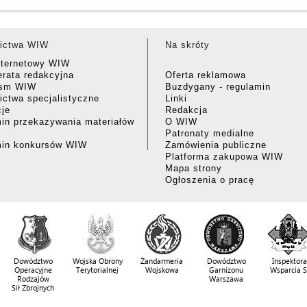
ictwa WIW
Na skróty
nternetowy WIW
rata redakcyjna
Oferta reklamowa
ism WIW
Buzdygany - regulamin
ctwa specjalistyczne
Linki
cje
Redakcja
in przekazywania materiałów
O WIW
Patronaty medialne
min konkursów WIW
Zamówienia publiczne
Platforma zakupowa WIW
Mapa strony
Ogłoszenia o pracę
Dowództwo
Wojska Obrony
Żandarmeria
Dowództwo
Inspektora
Operacyjne
Terytorialnej
Wojskowa
Garnizonu
Wsparcia 
Rodzajów
Warszawa
Sił Zbrojnych