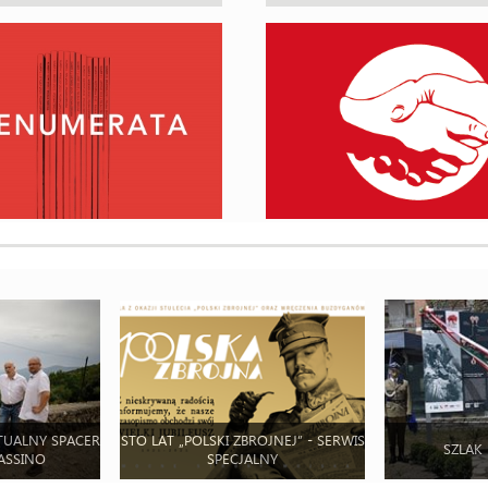
TUALNY SPACER
STO LAT „POLSKI ZBROJNEJ” - SERWIS
SZLAK
ASSINO
SPECJALNY