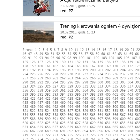
21.02.2015, godz. 15:25
red. PZ
Trening kierowania ogniem 4 dywizjo
20.02.2015, godz. 13:23
red. PZ
Strona:
1
2
3
4
5
6
7
8
9
10
11
12
13
14
15
16
17
18
19
20
21
22
46
47
48
49
50
51
52
53
54
55
56
57
58
59
60
61
62
63
64
65
66
90
91
92
93
94
95
96
97
98
99
100
101
102
103
104
105
106
107
125
126
127
128
129
130
131
132
133
134
135
136
137
138
139
14
158
159
160
161
162
163
164
165
166
167
168
169
170
171
172
17
191
192
193
194
195
196
197
198
199
200
201
202
203
204
205
20
224
225
226
227
228
229
230
231
232
233
234
235
236
237
238
23
257
258
259
260
261
262
263
264
265
266
267
268
269
270
271
27
290
291
292
293
294
295
296
297
298
299
300
301
302
303
304
30
323
324
325
326
327
328
329
330
331
332
333
334
335
336
337
33
356
357
358
359
360
361
362
363
364
365
366
367
368
369
370
37
389
390
391
392
393
394
395
396
397
398
399
400
401
402
403
40
422
423
424
425
426
427
428
429
430
431
432
433
434
435
436
43
455
456
457
458
459
460
461
462
463
464
465
466
467
468
469
47
488
489
490
491
492
493
494
495
496
497
498
499
500
501
502
50
521
522
523
524
525
526
527
528
529
530
531
532
533
534
535
53
554
555
556
557
558
559
560
561
562
563
564
565
566
567
568
56
587
588
589
590
591
592
593
594
595
596
597
598
599
600
601
60
620
621
622
623
624
625
626
627
628
629
630
631
632
633
634
63
653
654
655
656
657
658
659
660
661
662
663
664
665
666
667
66
686
687
688
689
690
691
692
693
694
695
696
697
698
699
700
70
719
720
721
722
723
724
725
726
727
728
729
730
731
732
733
73
752
753
754
755
756
757
758
759
760
761
762
763
764
765
766
76