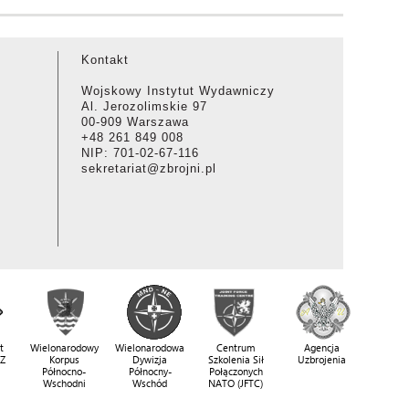
Kontakt
Wojskowy Instytut Wydawniczy
Al. Jerozolimskie 97
00-909 Warszawa
+48 261 849 008
NIP: 701-02-67-116
sekretariat@zbrojni.pl
t
Wielonarodowy
Wielonarodowa
Centrum
Agencja
SZ
Korpus
Dywizja
Szkolenia Sił
Uzbrojenia
Północno-
Północny-
Połączonych
Wschodni
Wschód
NATO (JFTC)