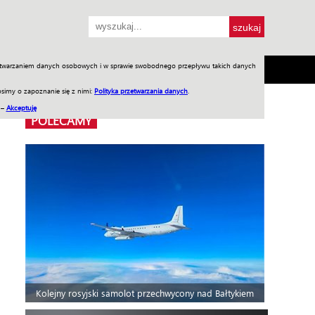
przetwarzaniem danych osobowych i w sprawie swobodnego przepływu takich danych
SH
SKLEP
Jednodniówki
Praca w WIW
simy o zapoznanie się z nimi:
Polityka przetwarzania danych
.
 –
Akceptuję
POLECAMY
Kolejny rosyjski samolot przechwycony nad Bałtykiem