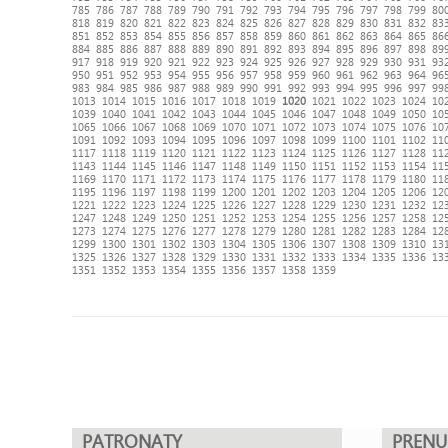
785
786
787
788
789
790
791
792
793
794
795
796
797
798
799
80
818
819
820
821
822
823
824
825
826
827
828
829
830
831
832
83
851
852
853
854
855
856
857
858
859
860
861
862
863
864
865
86
884
885
886
887
888
889
890
891
892
893
894
895
896
897
898
89
917
918
919
920
921
922
923
924
925
926
927
928
929
930
931
93
950
951
952
953
954
955
956
957
958
959
960
961
962
963
964
96
983
984
985
986
987
988
989
990
991
992
993
994
995
996
997
99
1013
1014
1015
1016
1017
1018
1019
1020
1021
1022
1023
1024
10
1039
1040
1041
1042
1043
1044
1045
1046
1047
1048
1049
1050
10
1065
1066
1067
1068
1069
1070
1071
1072
1073
1074
1075
1076
10
1091
1092
1093
1094
1095
1096
1097
1098
1099
1100
1101
1102
11
1117
1118
1119
1120
1121
1122
1123
1124
1125
1126
1127
1128
11
1143
1144
1145
1146
1147
1148
1149
1150
1151
1152
1153
1154
11
1169
1170
1171
1172
1173
1174
1175
1176
1177
1178
1179
1180
11
1195
1196
1197
1198
1199
1200
1201
1202
1203
1204
1205
1206
12
1221
1222
1223
1224
1225
1226
1227
1228
1229
1230
1231
1232
12
1247
1248
1249
1250
1251
1252
1253
1254
1255
1256
1257
1258
12
1273
1274
1275
1276
1277
1278
1279
1280
1281
1282
1283
1284
12
1299
1300
1301
1302
1303
1304
1305
1306
1307
1308
1309
1310
13
1325
1326
1327
1328
1329
1330
1331
1332
1333
1334
1335
1336
13
1351
1352
1353
1354
1355
1356
1357
1358
1359
PATRONATY
PREN