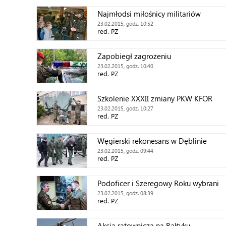
Najmłodsi miłośnicy militariów
23.02.2015, godz. 10:52
red. PZ
Zapobiegł zagrożeniu
23.02.2015, godz. 10:40
red. PZ
Szkolenie XXXII zmiany PKW KFOR
23.02.2015, godz. 10:27
red. PZ
Węgierski rekonesans w Dęblinie
23.02.2015, godz. 09:44
red. PZ
Podoficer i Szeregowy Roku wybrani
23.02.2015, godz. 08:39
red. PZ
Akcja ratownicza na Bałtyku