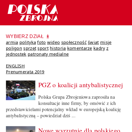
WYBIERZ DZIAŁ
armia
polityka
foto
wideo
społeczność
świat
misje
poligon
sprzęt
sport
historia
komentarze
kadry
z
jednostek
patronaty medialne
ENGLISH
Prenumerata 2019
PGZ o koalicji antybalistycznej
Polska Grupa Zbrojeniowa zaprosiła na
konsultacje inne firmy, by omówić z ich
przedstawicielami potencjalny wkład w europejską koalicję
antybalistyczną – powiedział dziś ...
Nowe wyrzutnie dla polskiego