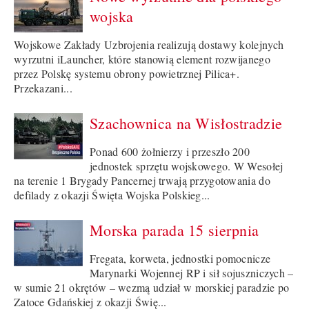
wojska
Wojskowe Zakłady Uzbrojenia realizują dostawy kolejnych
wyrzutni iLauncher, które stanowią element rozwijanego
przez Polskę systemu obrony powietrznej Pilica+.
Przekazani...
Szachownica na Wisłostradzie
Ponad 600 żołnierzy i przeszło 200
jednostek sprzętu wojskowego. W Wesołej
na terenie 1 Brygady Pancernej trwają przygotowania do
defilady z okazji Święta Wojska Polskieg...
Morska parada 15 sierpnia
Fregata, korweta, jednostki pomocnicze
Marynarki Wojennej RP i sił sojuszniczych –
w sumie 21 okrętów – wezmą udział w morskiej paradzie po
Zatoce Gdańskiej z okazji Świę...