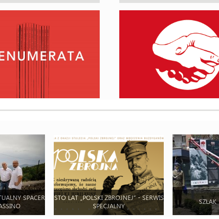
TUALNY SPACER
STO LAT „POLSKI ZBROJNEJ” - SERWIS
SZLAK
ASSINO
SPECJALNY