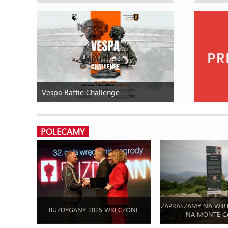
Vespa Battle Challenge
POLECAMY
ZAPRASZAMY NA WIR
BUZDYGANY 2025 WRĘCZONE
NA MONTE C