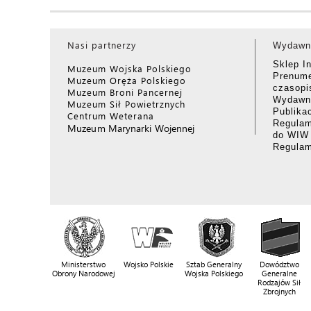
Nasi partnerzy
Wydawn
Sklep I
Muzeum Wojska Polskiego
Prenume
Muzeum Oręża Polskiego
czasop
Muzeum Broni Pancernej
Wydawni
Muzeum Sił Powietrznych
Publika
Centrum Weterana
Regulam
Muzeum Marynarki Wojennej
do WIW
Regula
Ministerstwo
Wojsko Polskie
Sztab Generalny
Dowództwo
Obrony Narodowej
Wojska Polskiego
Generalne
Rodzajów Sił
Zbrojnych