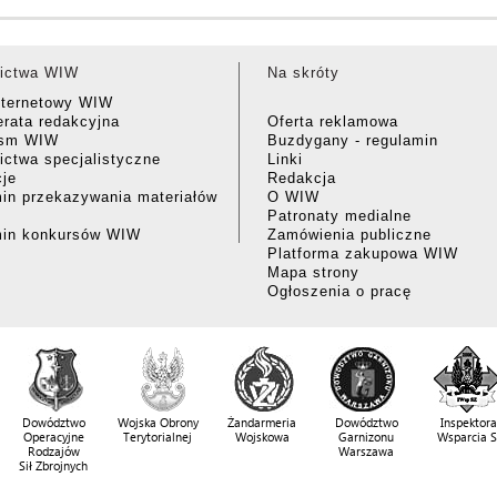
ictwa WIW
Na skróty
nternetowy WIW
rata redakcyjna
Oferta reklamowa
ism WIW
Buzdygany - regulamin
ctwa specjalistyczne
Linki
cje
Redakcja
in przekazywania materiałów
O WIW
Patronaty medialne
min konkursów WIW
Zamówienia publiczne
Platforma zakupowa WIW
Mapa strony
Ogłoszenia o pracę
Dowództwo
Wojska Obrony
Żandarmeria
Dowództwo
Inspektora
Operacyjne
Terytorialnej
Wojskowa
Garnizonu
Wsparcia 
Rodzajów
Warszawa
Sił Zbrojnych