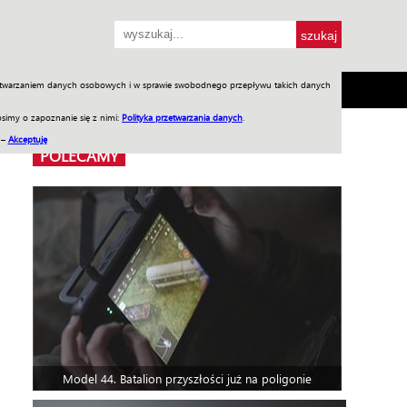
przetwarzaniem danych osobowych i w sprawie swobodnego przepływu takich danych
SH
SKLEP
Jednodniówki
Praca w WIW
simy o zapoznanie się z nimi:
Polityka przetwarzania danych
.
 –
Akceptuję
POLECAMY
Model 44. Batalion przyszłości już na poligonie