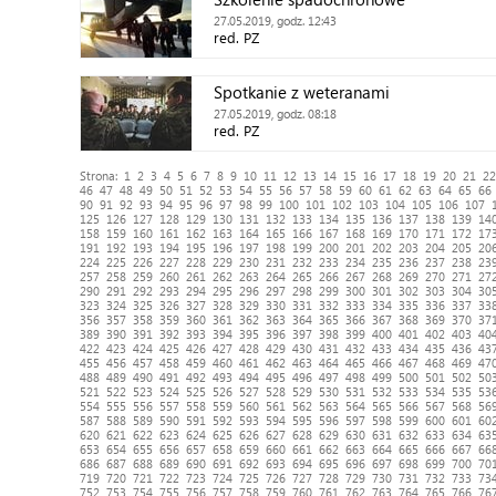
27.05.2019, godz. 12:43
red. PZ
Spotkanie z weteranami
27.05.2019, godz. 08:18
red. PZ
Strona:
1
2
3
4
5
6
7
8
9
10
11
12
13
14
15
16
17
18
19
20
21
22
46
47
48
49
50
51
52
53
54
55
56
57
58
59
60
61
62
63
64
65
66
90
91
92
93
94
95
96
97
98
99
100
101
102
103
104
105
106
107
125
126
127
128
129
130
131
132
133
134
135
136
137
138
139
14
158
159
160
161
162
163
164
165
166
167
168
169
170
171
172
17
191
192
193
194
195
196
197
198
199
200
201
202
203
204
205
20
224
225
226
227
228
229
230
231
232
233
234
235
236
237
238
23
257
258
259
260
261
262
263
264
265
266
267
268
269
270
271
27
290
291
292
293
294
295
296
297
298
299
300
301
302
303
304
30
323
324
325
326
327
328
329
330
331
332
333
334
335
336
337
33
356
357
358
359
360
361
362
363
364
365
366
367
368
369
370
37
389
390
391
392
393
394
395
396
397
398
399
400
401
402
403
40
422
423
424
425
426
427
428
429
430
431
432
433
434
435
436
43
455
456
457
458
459
460
461
462
463
464
465
466
467
468
469
47
488
489
490
491
492
493
494
495
496
497
498
499
500
501
502
50
521
522
523
524
525
526
527
528
529
530
531
532
533
534
535
53
554
555
556
557
558
559
560
561
562
563
564
565
566
567
568
56
587
588
589
590
591
592
593
594
595
596
597
598
599
600
601
60
620
621
622
623
624
625
626
627
628
629
630
631
632
633
634
63
653
654
655
656
657
658
659
660
661
662
663
664
665
666
667
66
686
687
688
689
690
691
692
693
694
695
696
697
698
699
700
70
719
720
721
722
723
724
725
726
727
728
729
730
731
732
733
73
752
753
754
755
756
757
758
759
760
761
762
763
764
765
766
76