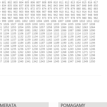
0
801
802
803
804
805
806
807
808
809
810
811
812
813
814
815
816
817
3
834
835
836
837
838
839
840
841
842
843
844
845
846
847
848
849
850
6
867
868
869
870
871
872
873
874
875
876
877
878
879
880
881
882
883
9
900
901
902
903
904
905
906
907
908
909
910
911
912
913
914
915
916
2
933
934
935
936
937
938
939
940
941
942
943
944
945
946
947
948
949
5
966
967
968
969
970
971
972
973
974
975
976
977
978
979
980
981
982
8
999
1000
1001
1002
1003
1004
1005
1006
1007
1008
1009
1010
1011
1012
25
1026
1027
1028
1029
1030
1031
1032
1033
1034
1035
1036
1037
1038
51
1052
1053
1054
1055
1056
1057
1058
1059
1060
1061
1062
1063
1064
77
1078
1079
1080
1081
1082
1083
1084
1085
1086
1087
1088
1089
1090
03
1104
1105
1106
1107
1108
1109
1110
1111
1112
1113
1114
1115
1116
29
1130
1131
1132
1133
1134
1135
1136
1137
1138
1139
1140
1141
1142
55
1156
1157
1158
1159
1160
1161
1162
1163
1164
1165
1166
1167
1168
81
1182
1183
1184
1185
1186
1187
1188
1189
1190
1191
1192
1193
1194
07
1208
1209
1210
1211
1212
1213
1214
1215
1216
1217
1218
1219
1220
33
1234
1235
1236
1237
1238
1239
1240
1241
1242
1243
1244
1245
1246
59
1260
1261
1262
1263
1264
1265
1266
1267
1268
1269
1270
1271
1272
85
1286
1287
1288
1289
1290
1291
1292
1293
1294
1295
1296
1297
1298
11
1312
1313
1314
1315
1316
1317
1318
1319
1320
1321
1322
1323
1324
37
1338
1339
1340
1341
1342
1343
1344
1345
1346
1347
1348
1349
1350
UMERATA
POMAGAMY