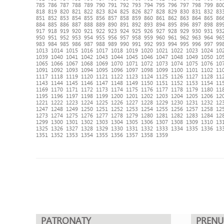
785
786
787
788
789
790
791
792
793
794
795
796
797
798
799
80
818
819
820
821
822
823
824
825
826
827
828
829
830
831
832
83
851
852
853
854
855
856
857
858
859
860
861
862
863
864
865
86
884
885
886
887
888
889
890
891
892
893
894
895
896
897
898
89
917
918
919
920
921
922
923
924
925
926
927
928
929
930
931
93
950
951
952
953
954
955
956
957
958
959
960
961
962
963
964
96
983
984
985
986
987
988
989
990
991
992
993
994
995
996
997
99
1013
1014
1015
1016
1017
1018
1019
1020
1021
1022
1023
1024
10
1039
1040
1041
1042
1043
1044
1045
1046
1047
1048
1049
1050
10
1065
1066
1067
1068
1069
1070
1071
1072
1073
1074
1075
1076
10
1091
1092
1093
1094
1095
1096
1097
1098
1099
1100
1101
1102
11
1117
1118
1119
1120
1121
1122
1123
1124
1125
1126
1127
1128
11
1143
1144
1145
1146
1147
1148
1149
1150
1151
1152
1153
1154
11
1169
1170
1171
1172
1173
1174
1175
1176
1177
1178
1179
1180
11
1195
1196
1197
1198
1199
1200
1201
1202
1203
1204
1205
1206
12
1221
1222
1223
1224
1225
1226
1227
1228
1229
1230
1231
1232
12
1247
1248
1249
1250
1251
1252
1253
1254
1255
1256
1257
1258
12
1273
1274
1275
1276
1277
1278
1279
1280
1281
1282
1283
1284
12
1299
1300
1301
1302
1303
1304
1305
1306
1307
1308
1309
1310
13
1325
1326
1327
1328
1329
1330
1331
1332
1333
1334
1335
1336
13
1351
1352
1353
1354
1355
1356
1357
1358
1359
PATRONATY
PREN