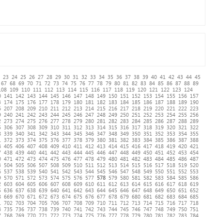
23
24
25
26
27
28
29
30
31
32
33
34
35
36
37
38
39
40
41
42
43
44
45
67
68
69
70
71
72
73
74
75
76
77
78
79
80
81
82
83
84
85
86
87
88
89
108
109
110
111
112
113
114
115
116
117
118
119
120
121
122
123
124
0
141
142
143
144
145
146
147
148
149
150
151
152
153
154
155
156
157
3
174
175
176
177
178
179
180
181
182
183
184
185
186
187
188
189
190
6
207
208
209
210
211
212
213
214
215
216
217
218
219
220
221
222
223
9
240
241
242
243
244
245
246
247
248
249
250
251
252
253
254
255
256
2
273
274
275
276
277
278
279
280
281
282
283
284
285
286
287
288
289
5
306
307
308
309
310
311
312
313
314
315
316
317
318
319
320
321
322
8
339
340
341
342
343
344
345
346
347
348
349
350
351
352
353
354
355
1
372
373
374
375
376
377
378
379
380
381
382
383
384
385
386
387
388
4
405
406
407
408
409
410
411
412
413
414
415
416
417
418
419
420
421
7
438
439
440
441
442
443
444
445
446
447
448
449
450
451
452
453
454
0
471
472
473
474
475
476
477
478
479
480
481
482
483
484
485
486
487
3
504
505
506
507
508
509
510
511
512
513
514
515
516
517
518
519
520
6
537
538
539
540
541
542
543
544
545
546
547
548
549
550
551
552
553
9
570
571
572
573
574
575
576
577
578
579
580
581
582
583
584
585
586
2
603
604
605
606
607
608
609
610
611
612
613
614
615
616
617
618
619
5
636
637
638
639
640
641
642
643
644
645
646
647
648
649
650
651
652
8
669
670
671
672
673
674
675
676
677
678
679
680
681
682
683
684
685
1
702
703
704
705
706
707
708
709
710
711
712
713
714
715
716
717
718
4
735
736
737
738
739
740
741
742
743
744
745
746
747
748
749
750
751
7
768
769
770
771
772
773
774
775
776
777
778
779
780
781
782
783
784