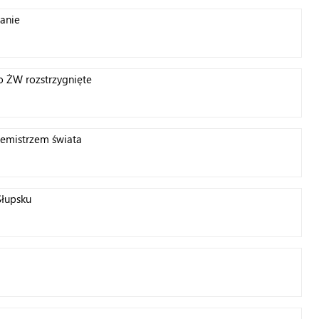
anie
 ŻW rozstrzygnięte
cemistrzem świata
Słupsku