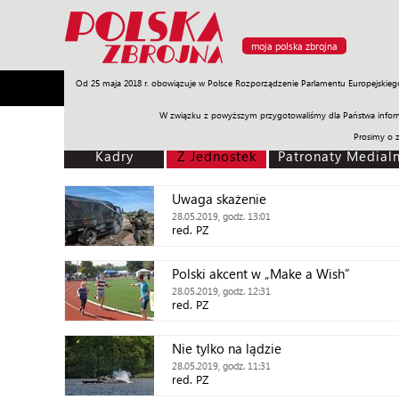
moja polska zbrojna
Od 25 maja 2018 r. obowiązuje w Polsce Rozporządzenie Parlamentu Europejskieg
Armia
Poligon
Sprzęt
Misje
Polityka
Prawo
W związku z powyższym przygotowaliśmy dla Państwa inform
Prosimy o 
Kadry
Z Jednostek
Patronaty Medial
Uwaga skażenie
28.05.2019, godz. 13:01
red. PZ
Polski akcent w „Make a Wish”
28.05.2019, godz. 12:31
red. PZ
Nie tylko na lądzie
28.05.2019, godz. 11:31
red. PZ