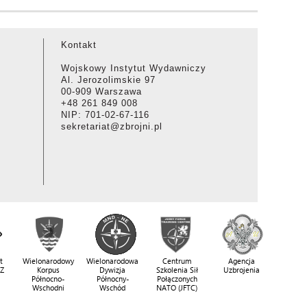
Kontakt
Wojskowy Instytut Wydawniczy
Al. Jerozolimskie 97
00-909 Warszawa
+48 261 849 008
NIP: 701-02-67-116
sekretariat@zbrojni.pl
t
Wielonarodowy
Wielonarodowa
Centrum
Agencja
SZ
Korpus
Dywizja
Szkolenia Sił
Uzbrojenia
Północno-
Północny-
Połączonych
Wschodni
Wschód
NATO (JFTC)