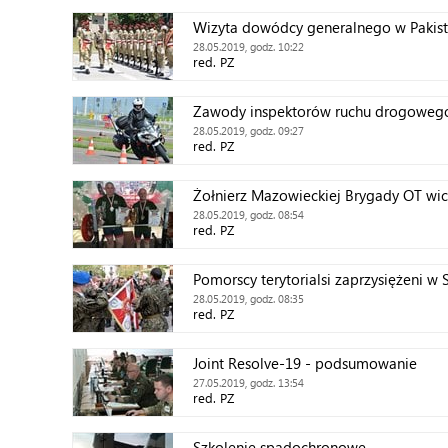
Wizyta dowódcy generalnego w Pakist
28.05.2019, godz. 10:22
red. PZ
Zawody inspektorów ruchu drogowego
28.05.2019, godz. 09:27
red. PZ
Żołnierz Mazowieckiej Brygady OT wi
28.05.2019, godz. 08:54
red. PZ
Pomorscy terytorialsi zaprzysiężeni w 
28.05.2019, godz. 08:35
red. PZ
Joint Resolve-19 - podsumowanie
27.05.2019, godz. 13:54
red. PZ
Szkolenie spadochronowe