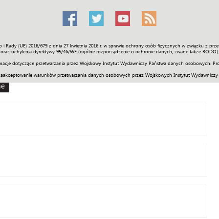
o i Rady (UE) 2016/679 z dnia 27 kwietnia 2016 r. w sprawie ochrony osób fizycznych w związku z 
Świat
Społeczność
Sport
Historia
Galerie
Wideo
ENGLI
oraz uchylenia dyrektywy 95/46/WE (ogólne rozporządzenie o ochronie danych, zwane także RODO).
acje dotyczące przetwarzania przez Wojskowy Instytut Wydawniczy Państwa danych osobowych. Pro
zaakceptowanie warunków przetwarzania danych osobowych przez Wojskowych Instytut Wydawniczy
ne