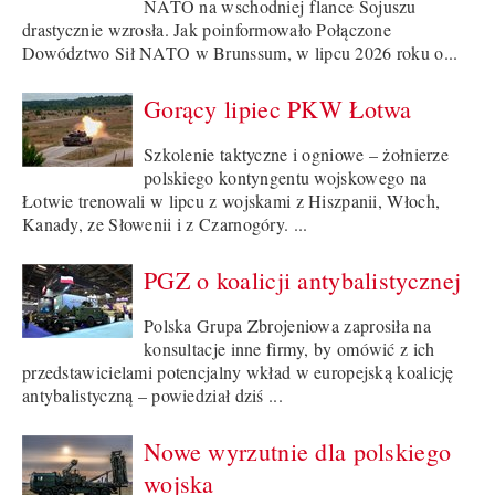
NATO na wschodniej flance Sojuszu
drastycznie wzrosła. Jak poinformowało Połączone
Dowództwo Sił NATO w Brunssum, w lipcu 2026 roku o...
Gorący lipiec PKW Łotwa
Szkolenie taktyczne i ogniowe – żołnierze
polskiego kontyngentu wojskowego na
Łotwie trenowali w lipcu z wojskami z Hiszpanii, Włoch,
Kanady, ze Słowenii i z Czarnogóry. ...
PGZ o koalicji antybalistycznej
Polska Grupa Zbrojeniowa zaprosiła na
konsultacje inne firmy, by omówić z ich
przedstawicielami potencjalny wkład w europejską koalicję
antybalistyczną – powiedział dziś ...
Nowe wyrzutnie dla polskiego
wojska