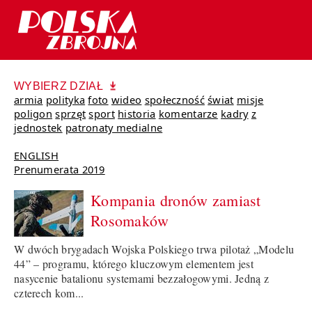
WYBIERZ DZIAŁ
armia
polityka
foto
wideo
społeczność
świat
misje
poligon
sprzęt
sport
historia
komentarze
kadry
z
jednostek
patronaty medialne
ENGLISH
Prenumerata 2019
Kompania dronów zamiast
Rosomaków
W dwóch brygadach Wojska Polskiego trwa pilotaż „Modelu
44” – programu, którego kluczowym elementem jest
nasycenie batalionu systemami bezzałogowymi. Jedną z
czterech kom...