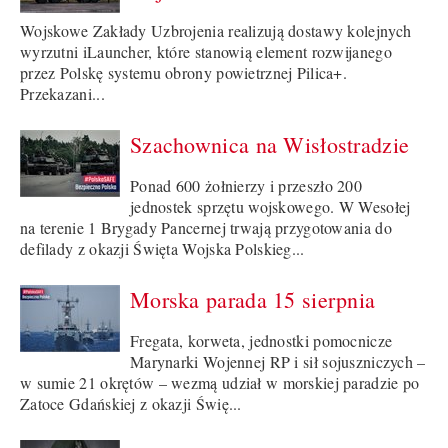
Wojskowe Zakłady Uzbrojenia realizują dostawy kolejnych
wyrzutni iLauncher, które stanowią element rozwijanego
przez Polskę systemu obrony powietrznej Pilica+.
Przekazani...
Szachownica na Wisłostradzie
Ponad 600 żołnierzy i przeszło 200
jednostek sprzętu wojskowego. W Wesołej
na terenie 1 Brygady Pancernej trwają przygotowania do
defilady z okazji Święta Wojska Polskieg...
Morska parada 15 sierpnia
Fregata, korweta, jednostki pomocnicze
Marynarki Wojennej RP i sił sojuszniczych –
w sumie 21 okrętów – wezmą udział w morskiej paradzie po
Zatoce Gdańskiej z okazji Świę...