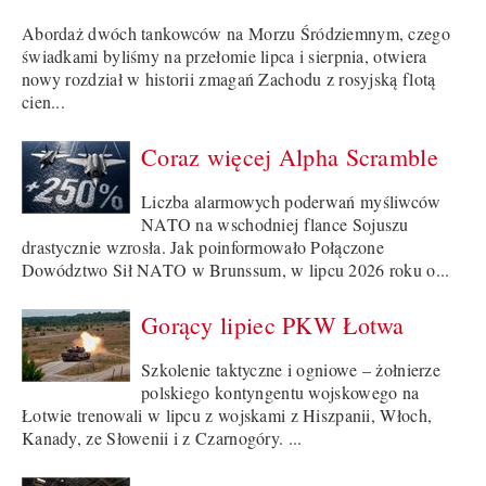
Abordaż dwóch tankowców na Morzu Śródziemnym, czego
świadkami byliśmy na przełomie lipca i sierpnia, otwiera
nowy rozdział w historii zmagań Zachodu z rosyjską flotą
cien...
Coraz więcej Alpha Scramble
Liczba alarmowych poderwań myśliwców
NATO na wschodniej flance Sojuszu
drastycznie wzrosła. Jak poinformowało Połączone
Dowództwo Sił NATO w Brunssum, w lipcu 2026 roku o...
Gorący lipiec PKW Łotwa
Szkolenie taktyczne i ogniowe – żołnierze
polskiego kontyngentu wojskowego na
Łotwie trenowali w lipcu z wojskami z Hiszpanii, Włoch,
Kanady, ze Słowenii i z Czarnogóry. ...