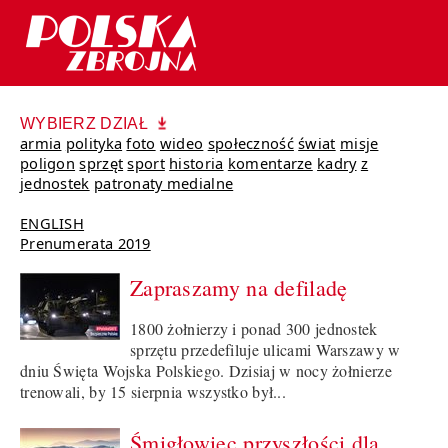
WYBIERZ DZIAŁ
armia
polityka
foto
wideo
społeczność
świat
misje
poligon
sprzęt
sport
historia
komentarze
kadry
z
jednostek
patronaty medialne
ENGLISH
Prenumerata 2019
Zapraszamy na defiladę
1800 żołnierzy i ponad 300 jednostek
sprzętu przedefiluje ulicami Warszawy w
dniu Święta Wojska Polskiego. Dzisiaj w nocy żołnierze
trenowali, by 15 sierpnia wszystko był...
Śmigłowiec przyszłości dla