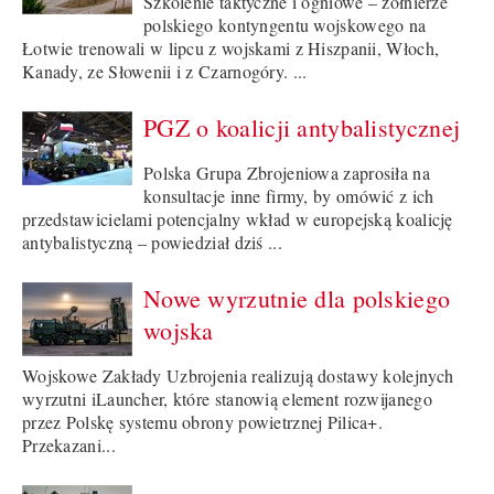
Szkolenie taktyczne i ogniowe – żołnierze
polskiego kontyngentu wojskowego na
Łotwie trenowali w lipcu z wojskami z Hiszpanii, Włoch,
Kanady, ze Słowenii i z Czarnogóry. ...
PGZ o koalicji antybalistycznej
Polska Grupa Zbrojeniowa zaprosiła na
konsultacje inne firmy, by omówić z ich
przedstawicielami potencjalny wkład w europejską koalicję
antybalistyczną – powiedział dziś ...
Nowe wyrzutnie dla polskiego
wojska
Wojskowe Zakłady Uzbrojenia realizują dostawy kolejnych
wyrzutni iLauncher, które stanowią element rozwijanego
przez Polskę systemu obrony powietrznej Pilica+.
Przekazani...