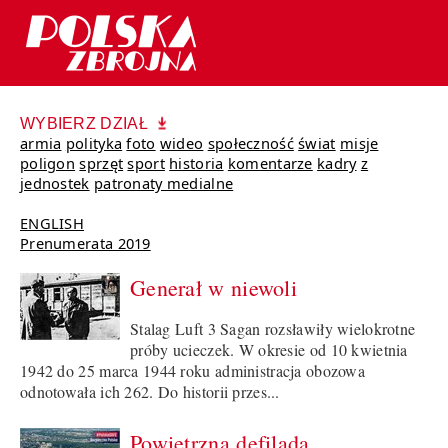
WYBIERZ DZIAŁ
armia
polityka
foto
wideo
społeczność
świat
misje
poligon
sprzęt
sport
historia
komentarze
kadry
z
jednostek
patronaty medialne
ENGLISH
Prenumerata 2019
Generał w niewoli
Stalag Luft 3 Sagan rozsławiły wielokrotne
próby ucieczek. W okresie od 10 kwietnia
1942 do 25 marca 1944 roku administracja obozowa
odnotowała ich 262. Do historii przes...
Powietrzna defilada