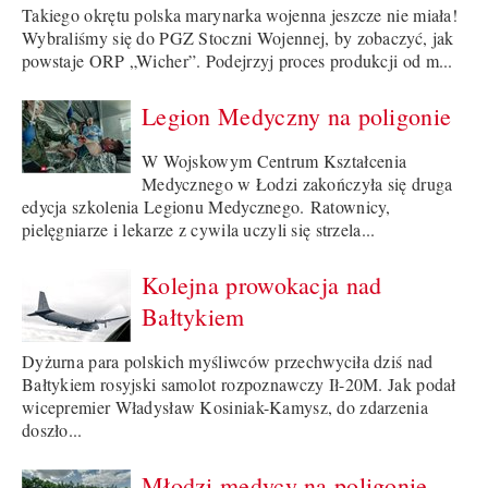
Takiego okrętu polska marynarka wojenna jeszcze nie miała!
Wybraliśmy się do PGZ Stoczni Wojennej, by zobaczyć, jak
powstaje ORP „Wicher”. Podejrzyj proces produkcji od m...
Legion Medyczny na poligonie
W Wojskowym Centrum Kształcenia
Medycznego w Łodzi zakończyła się druga
edycja szkolenia Legionu Medycznego. Ratownicy,
pielęgniarze i lekarze z cywila uczyli się strzela...
Kolejna prowokacja nad
Bałtykiem
Dyżurna para polskich myśliwców przechwyciła dziś nad
Bałtykiem rosyjski samolot rozpoznawczy Ił-20M. Jak podał
wicepremier Władysław Kosiniak-Kamysz, do zdarzenia
doszło...
Młodzi medycy na poligonie