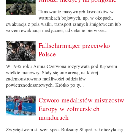
Tamowanie masywnych krwotoków w
warunkach bojowych, np. w okopach,
ewakuacja z pola walki, transport rannych śmigłowcem lub
wozem ewakuacji medycznej, udzielanie pierwsze...
Fallschirmjäger przeciwko
Polsce
W 1935 roku Armia Czerwona rozgrywała pod Kijowem
wielkie manewry. Stały się one areną, na której
zademonstrowano możliwości oddziałów
powietrznodesantowych. Krótko po ty...
Czworo medalistów mistrzostw
Europy w żołnierskich
mundurach
Zwycięstwem st. szer. spec. Roksany Słupek zakończyła się