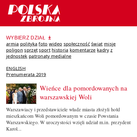
WYBIERZ DZIAŁ
armia
polityka
foto
wideo
społeczność
świat
misje
poligon
sprzęt
sport
historia
komentarze
kadry
z
jednostek
patronaty medialne
ENGLISH
Prenumerata 2019
Wieńce dla pomordowanych na
warszawskiej Woli
Warszawiacy i przedstawiciele władz miasta złożyli hołd
mieszkańcom Woli pomordowanym w czasie Powstania
Warszawskiego. W uroczystości wzięli udział m.in. prezydent
Karol...