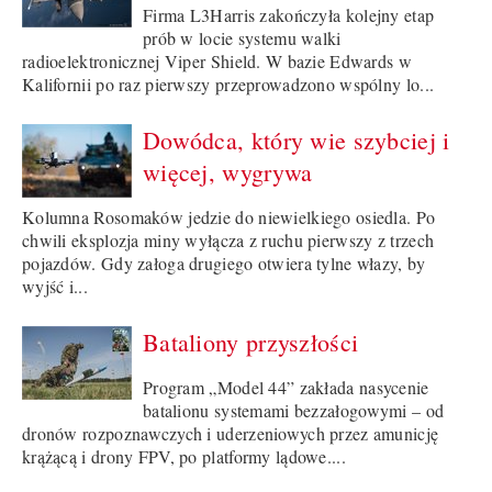
Firma L3Harris zakończyła kolejny etap
prób w locie systemu walki
radioelektronicznej Viper Shield. W bazie Edwards w
Kalifornii po raz pierwszy przeprowadzono wspólny lo...
Dowódca, który wie szybciej i
więcej, wygrywa
Kolumna Rosomaków jedzie do niewielkiego osiedla. Po
chwili eksplozja miny wyłącza z ruchu pierwszy z trzech
pojazdów. Gdy załoga drugiego otwiera tylne włazy, by
wyjść i...
Bataliony przyszłości
Program „Model 44” zakłada nasycenie
batalionu systemami bezzałogowymi – od
dronów rozpoznawczych i uderzeniowych przez amunicję
krążącą i drony FPV, po platformy lądowe....