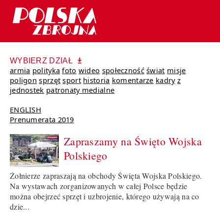
WYBIERZ DZIAŁ
armia
polityka
foto
wideo
społeczność
świat
misje
poligon
sprzęt
sport
historia
komentarze
kadry
z
jednostek
patronaty medialne
ENGLISH
Prenumerata 2019
Zapraszamy na Święto Wojska
Polskiego
Żołnierze zapraszają na obchody Święta Wojska Polskiego.
Na wystawach zorganizowanych w całej Polsce będzie
można obejrzeć sprzęt i uzbrojenie, którego używają na co
dzie...