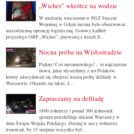
„Wicher" wkrótce na wodzie
W niedzielę wieczorem w PGZ Stoczni
Wojennej w Gdyni można było obserwować
niecodzienną operację logistyczną. Gotowy kadłub
przyszłego ORP „Wicher”, pierwszej z trzech fr...
Nocna próba na Wisłostradzie
Piękne! Coś niesamowitego! – to najczęstsze
słowa, jakie słyszeliśmy z ust Polaków,
którzy zdecydowali się obejrzeć nocną próbę defilady w
Warszawie. Okazało się także, ż...
Zapraszamy na defiladę
1800 żołnierzy i ponad 300 jednostek
sprzętu przedefiluje ulicami Warszawy w
dniu Święta Wojska Polskiego. Dzisiaj w nocy żołnierze
trenowali, by 15 sierpnia wszystko był...