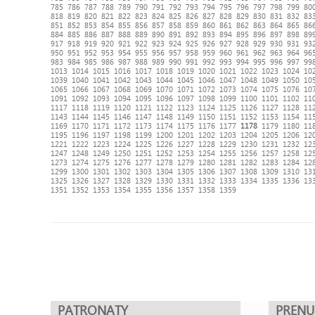
785
786
787
788
789
790
791
792
793
794
795
796
797
798
799
80
818
819
820
821
822
823
824
825
826
827
828
829
830
831
832
83
851
852
853
854
855
856
857
858
859
860
861
862
863
864
865
86
884
885
886
887
888
889
890
891
892
893
894
895
896
897
898
89
917
918
919
920
921
922
923
924
925
926
927
928
929
930
931
93
950
951
952
953
954
955
956
957
958
959
960
961
962
963
964
96
983
984
985
986
987
988
989
990
991
992
993
994
995
996
997
99
1013
1014
1015
1016
1017
1018
1019
1020
1021
1022
1023
1024
10
1039
1040
1041
1042
1043
1044
1045
1046
1047
1048
1049
1050
10
1065
1066
1067
1068
1069
1070
1071
1072
1073
1074
1075
1076
10
1091
1092
1093
1094
1095
1096
1097
1098
1099
1100
1101
1102
11
1117
1118
1119
1120
1121
1122
1123
1124
1125
1126
1127
1128
11
1143
1144
1145
1146
1147
1148
1149
1150
1151
1152
1153
1154
11
1169
1170
1171
1172
1173
1174
1175
1176
1177
1178
1179
1180
11
1195
1196
1197
1198
1199
1200
1201
1202
1203
1204
1205
1206
12
1221
1222
1223
1224
1225
1226
1227
1228
1229
1230
1231
1232
12
1247
1248
1249
1250
1251
1252
1253
1254
1255
1256
1257
1258
12
1273
1274
1275
1276
1277
1278
1279
1280
1281
1282
1283
1284
12
1299
1300
1301
1302
1303
1304
1305
1306
1307
1308
1309
1310
13
1325
1326
1327
1328
1329
1330
1331
1332
1333
1334
1335
1336
13
1351
1352
1353
1354
1355
1356
1357
1358
1359
PATRONATY
PREN