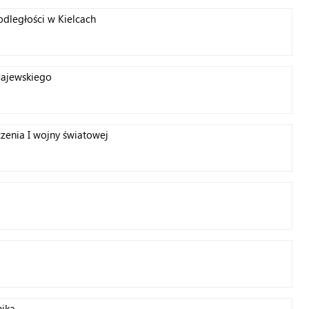
odległości w Kielcach
Majewskiego
zenia I wojny światowej
nika