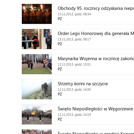
Obchody 95. rocznicy odzyskania niep
13.11.2013, godz. 08:34
PZ
Order Legii Honorowej dla generała 
13.11.2013, godz. 08:17
PZ
Marynarka Wojenna w rocznicę zakońc
12.11.2013, godz. 15:51
PZ
Strzelcy konni na szczycie
12.11.2013, godz. 14:30
PZ
Święto Niepodległości w Węgorzewie
12.11.2013, godz. 14:19
PZ
Święto Niepodległej w grodzie Koper