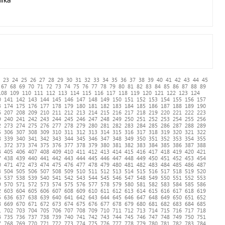
23
24
25
26
27
28
29
30
31
32
33
34
35
36
37
38
39
40
41
42
43
44
45
67
68
69
70
71
72
73
74
75
76
77
78
79
80
81
82
83
84
85
86
87
88
89
108
109
110
111
112
113
114
115
116
117
118
119
120
121
122
123
124
0
141
142
143
144
145
146
147
148
149
150
151
152
153
154
155
156
157
3
174
175
176
177
178
179
180
181
182
183
184
185
186
187
188
189
190
6
207
208
209
210
211
212
213
214
215
216
217
218
219
220
221
222
223
9
240
241
242
243
244
245
246
247
248
249
250
251
252
253
254
255
256
2
273
274
275
276
277
278
279
280
281
282
283
284
285
286
287
288
289
5
306
307
308
309
310
311
312
313
314
315
316
317
318
319
320
321
322
8
339
340
341
342
343
344
345
346
347
348
349
350
351
352
353
354
355
1
372
373
374
375
376
377
378
379
380
381
382
383
384
385
386
387
388
4
405
406
407
408
409
410
411
412
413
414
415
416
417
418
419
420
421
7
438
439
440
441
442
443
444
445
446
447
448
449
450
451
452
453
454
0
471
472
473
474
475
476
477
478
479
480
481
482
483
484
485
486
487
3
504
505
506
507
508
509
510
511
512
513
514
515
516
517
518
519
520
6
537
538
539
540
541
542
543
544
545
546
547
548
549
550
551
552
553
9
570
571
572
573
574
575
576
577
578
579
580
581
582
583
584
585
586
2
603
604
605
606
607
608
609
610
611
612
613
614
615
616
617
618
619
5
636
637
638
639
640
641
642
643
644
645
646
647
648
649
650
651
652
8
669
670
671
672
673
674
675
676
677
678
679
680
681
682
683
684
685
1
702
703
704
705
706
707
708
709
710
711
712
713
714
715
716
717
718
4
735
736
737
738
739
740
741
742
743
744
745
746
747
748
749
750
751
7
768
769
770
771
772
773
774
775
776
777
778
779
780
781
782
783
784