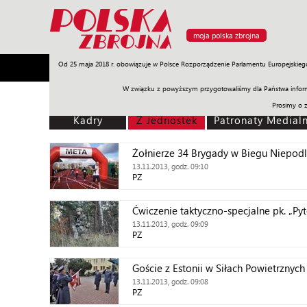
moja polska zbrojna
Od 25 maja 2018 r. obowiązuje w Polsce Rozporządzenie Parlamentu Europejskieg
Armia
Poligon
Sprzęt
Misje
Polityka
Prawo
W związku z powyższym przygotowaliśmy dla Państwa inform
Prosimy o 
Kadry
Z Jednostek
Patronaty Medial
Żołnierze 34 Brygady w Biegu Niepodl
13.11.2013, godz. 09:10
PZ
Ćwiczenie taktyczno-specjalne pk. „Py
13.11.2013, godz. 09:09
PZ
Goście z Estonii w Siłach Powietrznych
13.11.2013, godz. 09:08
PZ