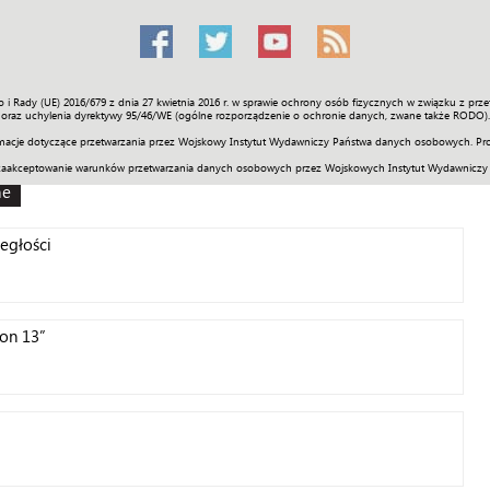
o i Rady (UE) 2016/679 z dnia 27 kwietnia 2016 r. w sprawie ochrony osób fizycznych w związku z 
Świat
Społeczność
Sport
Historia
Galerie
Wideo
ENGLI
oraz uchylenia dyrektywy 95/46/WE (ogólne rozporządzenie o ochronie danych, zwane także RODO).
acje dotyczące przetwarzania przez Wojskowy Instytut Wydawniczy Państwa danych osobowych. Pro
zaakceptowanie warunków przetwarzania danych osobowych przez Wojskowych Instytut Wydawniczy
ne
egłości
ton 13”