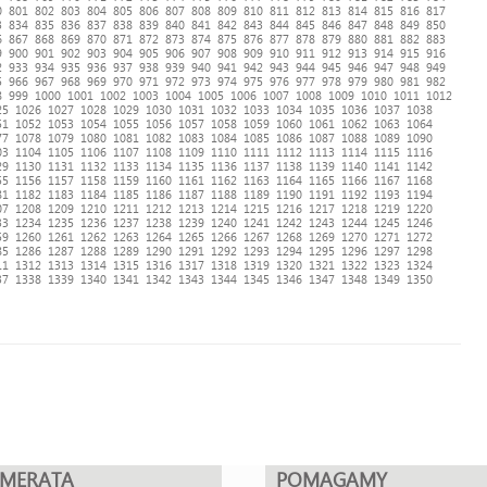
0
801
802
803
804
805
806
807
808
809
810
811
812
813
814
815
816
817
3
834
835
836
837
838
839
840
841
842
843
844
845
846
847
848
849
850
6
867
868
869
870
871
872
873
874
875
876
877
878
879
880
881
882
883
9
900
901
902
903
904
905
906
907
908
909
910
911
912
913
914
915
916
2
933
934
935
936
937
938
939
940
941
942
943
944
945
946
947
948
949
5
966
967
968
969
970
971
972
973
974
975
976
977
978
979
980
981
982
8
999
1000
1001
1002
1003
1004
1005
1006
1007
1008
1009
1010
1011
1012
25
1026
1027
1028
1029
1030
1031
1032
1033
1034
1035
1036
1037
1038
51
1052
1053
1054
1055
1056
1057
1058
1059
1060
1061
1062
1063
1064
77
1078
1079
1080
1081
1082
1083
1084
1085
1086
1087
1088
1089
1090
03
1104
1105
1106
1107
1108
1109
1110
1111
1112
1113
1114
1115
1116
29
1130
1131
1132
1133
1134
1135
1136
1137
1138
1139
1140
1141
1142
55
1156
1157
1158
1159
1160
1161
1162
1163
1164
1165
1166
1167
1168
81
1182
1183
1184
1185
1186
1187
1188
1189
1190
1191
1192
1193
1194
07
1208
1209
1210
1211
1212
1213
1214
1215
1216
1217
1218
1219
1220
33
1234
1235
1236
1237
1238
1239
1240
1241
1242
1243
1244
1245
1246
59
1260
1261
1262
1263
1264
1265
1266
1267
1268
1269
1270
1271
1272
85
1286
1287
1288
1289
1290
1291
1292
1293
1294
1295
1296
1297
1298
11
1312
1313
1314
1315
1316
1317
1318
1319
1320
1321
1322
1323
1324
37
1338
1339
1340
1341
1342
1343
1344
1345
1346
1347
1348
1349
1350
UMERATA
POMAGAMY