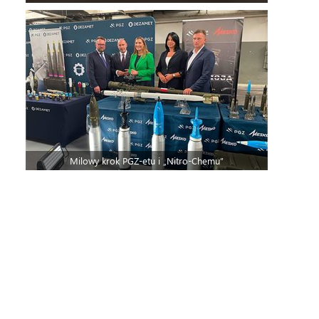
Milowy krok PGZ-etu i „Nitro-Chemu”