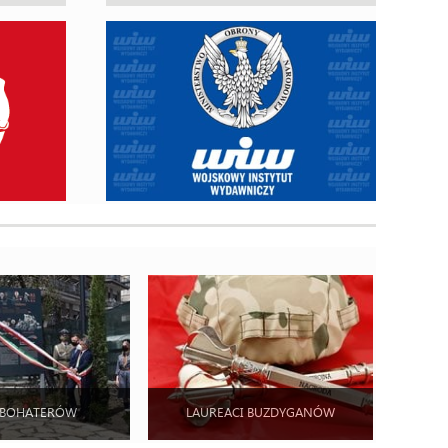
 BOHATERÓW
LAUREACI BUZDYGANÓW