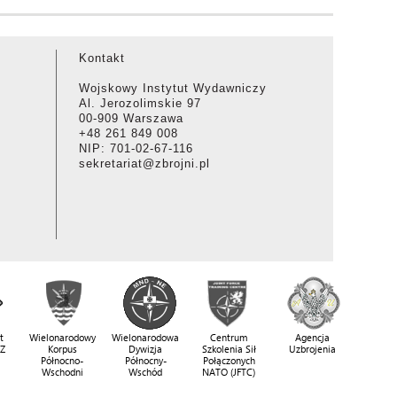
Kontakt
Wojskowy Instytut Wydawniczy
Al. Jerozolimskie 97
00-909 Warszawa
+48 261 849 008
NIP: 701-02-67-116
sekretariat@zbrojni.pl
t
Wielonarodowy
Wielonarodowa
Centrum
Agencja
SZ
Korpus
Dywizja
Szkolenia Sił
Uzbrojenia
Północno-
Północny-
Połączonych
Wschodni
Wschód
NATO (JFTC)