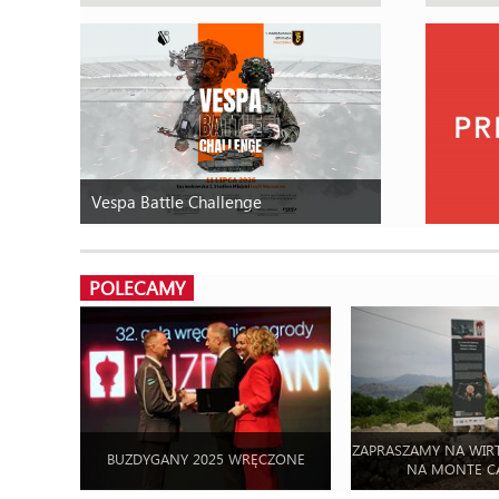
Vespa Battle Challenge
POLECAMY
ZAPRASZAMY NA WIR
BUZDYGANY 2025 WRĘCZONE
NA MONTE C