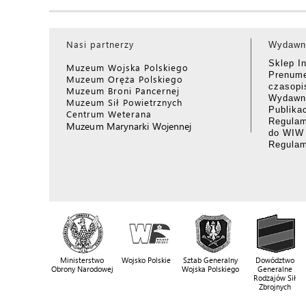
Nasi partnerzy
Wydawn
Sklep I
Muzeum Wojska Polskiego
Prenume
Muzeum Oręża Polskiego
czasop
Muzeum Broni Pancernej
Wydawni
Muzeum Sił Powietrznych
Publika
Centrum Weterana
Regulam
Muzeum Marynarki Wojennej
do WIW
Regula
Ministerstwo
Wojsko Polskie
Sztab Generalny
Dowództwo
Obrony Narodowej
Wojska Polskiego
Generalne
Rodzajów Sił
Zbrojnych