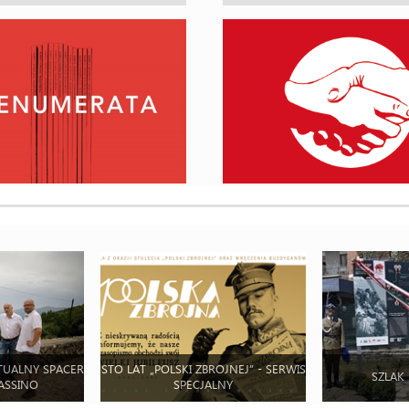
TUALNY SPACER
STO LAT „POLSKI ZBROJNEJ” - SERWIS
SZLAK
ASSINO
SPECJALNY