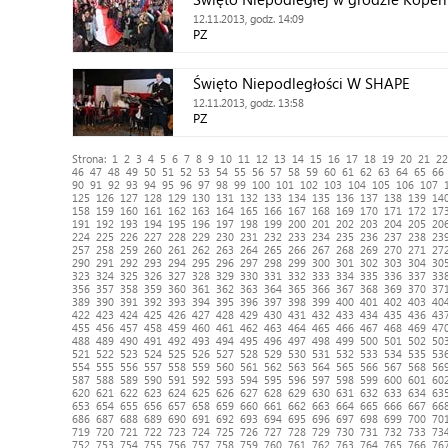
12.11.2013, godz. 14:09
PZ
Święto Niepodległości W SHAPE
12.11.2013, godz. 13:58
PZ
Strona:
1
2
3
4
5
6
7
8
9
10
11
12
13
14
15
16
17
18
19
20
21
22
46
47
48
49
50
51
52
53
54
55
56
57
58
59
60
61
62
63
64
65
66
90
91
92
93
94
95
96
97
98
99
100
101
102
103
104
105
106
107
125
126
127
128
129
130
131
132
133
134
135
136
137
138
139
14
158
159
160
161
162
163
164
165
166
167
168
169
170
171
172
17
191
192
193
194
195
196
197
198
199
200
201
202
203
204
205
20
224
225
226
227
228
229
230
231
232
233
234
235
236
237
238
23
257
258
259
260
261
262
263
264
265
266
267
268
269
270
271
27
290
291
292
293
294
295
296
297
298
299
300
301
302
303
304
30
323
324
325
326
327
328
329
330
331
332
333
334
335
336
337
33
356
357
358
359
360
361
362
363
364
365
366
367
368
369
370
37
389
390
391
392
393
394
395
396
397
398
399
400
401
402
403
40
422
423
424
425
426
427
428
429
430
431
432
433
434
435
436
43
455
456
457
458
459
460
461
462
463
464
465
466
467
468
469
47
488
489
490
491
492
493
494
495
496
497
498
499
500
501
502
50
521
522
523
524
525
526
527
528
529
530
531
532
533
534
535
53
554
555
556
557
558
559
560
561
562
563
564
565
566
567
568
56
587
588
589
590
591
592
593
594
595
596
597
598
599
600
601
60
620
621
622
623
624
625
626
627
628
629
630
631
632
633
634
63
653
654
655
656
657
658
659
660
661
662
663
664
665
666
667
66
686
687
688
689
690
691
692
693
694
695
696
697
698
699
700
70
719
720
721
722
723
724
725
726
727
728
729
730
731
732
733
73
752
753
754
755
756
757
758
759
760
761
762
763
764
765
766
76