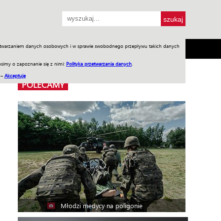
przetwarzaniem danych osobowych i w sprawie swobodnego przepływu takich danych
SH
SKLEP
Jednodniówki
Praca w WIW
simy o zapoznanie się z nimi:
Polityka przetwarzania danych
.
 –
Akceptuję
POLECAMY
Młodzi medycy na poligonie