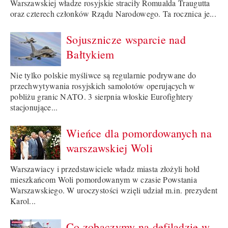
Warszawskiej władze rosyjskie straciły Romualda Traugutta
oraz czterech członków Rządu Narodowego. Ta rocznica je...
Sojusznicze wsparcie nad
Bałtykiem
Nie tylko polskie myśliwce są regularnie podrywane do
przechwytywania rosyjskich samolotów operujących w
pobliżu granic NATO. 3 sierpnia włoskie Eurofightery
stacjonujące...
Wieńce dla pomordowanych na
warszawskiej Woli
Warszawiacy i przedstawiciele władz miasta złożyli hołd
mieszkańcom Woli pomordowanym w czasie Powstania
Warszawskiego. W uroczystości wzięli udział m.in. prezydent
Karol...
Co zobaczymy na defiladzie w