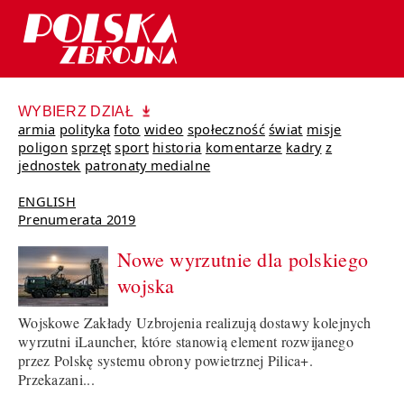
WYBIERZ DZIAŁ
armia
polityka
foto
wideo
społeczność
świat
misje
poligon
sprzęt
sport
historia
komentarze
kadry
z
jednostek
patronaty medialne
ENGLISH
Prenumerata 2019
Nowe wyrzutnie dla polskiego
wojska
Wojskowe Zakłady Uzbrojenia realizują dostawy kolejnych
wyrzutni iLauncher, które stanowią element rozwijanego
przez Polskę systemu obrony powietrznej Pilica+.
Przekazani...