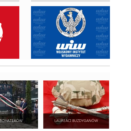
 BOHATERÓW
LAUREACI BUZDYGANÓW