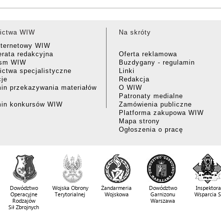
ictwa WIW
Na skróty
nternetowy WIW
rata redakcyjna
Oferta reklamowa
ism WIW
Buzdygany - regulamin
ctwa specjalistyczne
Linki
cje
Redakcja
in przekazywania materiałów
O WIW
Patronaty medialne
min konkursów WIW
Zamówienia publiczne
Platforma zakupowa WIW
Mapa strony
Ogłoszenia o pracę
Dowództwo
Wojska Obrony
Żandarmeria
Dowództwo
Inspektora
Operacyjne
Terytorialnej
Wojskowa
Garnizonu
Wsparcia 
Rodzajów
Warszawa
Sił Zbrojnych