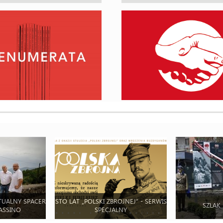
TUALNY SPACER
STO LAT „POLSKI ZBROJNEJ” - SERWIS
SZLAK
ASSINO
SPECJALNY