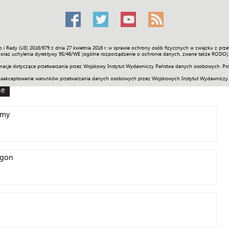
o i Rady (UE) 2016/679 z dnia 27 kwietnia 2016 r. w sprawie ochrony osób fizycznych w związku z 
Świat
Społeczność
Sport
Historia
Galerie
Wideo
ENGLI
oraz uchylenia dyrektywy 95/46/WE (ogólne rozporządzenie o ochronie danych, zwane także RODO).
acje dotyczące przetwarzania przez Wojskowy Instytut Wydawniczy Państwa danych osobowych. Pro
zaakceptowanie warunków przetwarzania danych osobowych przez Wojskowych Instytut Wydawniczy
ne
rmy
igon