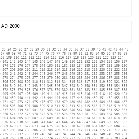
h AD-2000
23
24
25
26
27
28
29
30
31
32
33
34
35
36
37
38
39
40
41
42
43
44
45
67
68
69
70
71
72
73
74
75
76
77
78
79
80
81
82
83
84
85
86
87
88
89
108
109
110
111
112
113
114
115
116
117
118
119
120
121
122
123
124
0
141
142
143
144
145
146
147
148
149
150
151
152
153
154
155
156
157
3
174
175
176
177
178
179
180
181
182
183
184
185
186
187
188
189
190
6
207
208
209
210
211
212
213
214
215
216
217
218
219
220
221
222
223
9
240
241
242
243
244
245
246
247
248
249
250
251
252
253
254
255
256
2
273
274
275
276
277
278
279
280
281
282
283
284
285
286
287
288
289
5
306
307
308
309
310
311
312
313
314
315
316
317
318
319
320
321
322
8
339
340
341
342
343
344
345
346
347
348
349
350
351
352
353
354
355
1
372
373
374
375
376
377
378
379
380
381
382
383
384
385
386
387
388
4
405
406
407
408
409
410
411
412
413
414
415
416
417
418
419
420
421
7
438
439
440
441
442
443
444
445
446
447
448
449
450
451
452
453
454
0
471
472
473
474
475
476
477
478
479
480
481
482
483
484
485
486
487
3
504
505
506
507
508
509
510
511
512
513
514
515
516
517
518
519
520
6
537
538
539
540
541
542
543
544
545
546
547
548
549
550
551
552
553
9
570
571
572
573
574
575
576
577
578
579
580
581
582
583
584
585
586
2
603
604
605
606
607
608
609
610
611
612
613
614
615
616
617
618
619
5
636
637
638
639
640
641
642
643
644
645
646
647
648
649
650
651
652
8
669
670
671
672
673
674
675
676
677
678
679
680
681
682
683
684
685
1
702
703
704
705
706
707
708
709
710
711
712
713
714
715
716
717
718
4
735
736
737
738
739
740
741
742
743
744
745
746
747
748
749
750
751
7
768
769
770
771
772
773
774
775
776
777
778
779
780
781
782
783
784