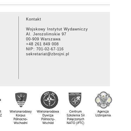
Kontakt
Wojskowy Instytut Wydawniczy
Al. Jerozolimskie 97
00-909 Warszawa
+48 261 849 008
NIP: 701-02-67-116
sekretariat@zbrojni.pl
t
Wielonarodowy
Wielonarodowa
Centrum
Agencja
SZ
Korpus
Dywizja
Szkolenia Sił
Uzbrojenia
Północno-
Północny-
Połączonych
Wschodni
Wschód
NATO (JFTC)