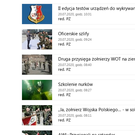
II edycja testów urządzeń do wykrywa
20.07.2020, godz. 10:31
red. PZ
Oficerskie szlify
20.07.2020, godz. 09:24
red. PZ
Druga przysięga żołnierzy WOT na ziem
20.07.2020, godz. 08:40
red. PZ
Szkolenie nurków
20.07.2020, godz. 08:27
red. PZ
„Ja, żołnierz Wojska Polskiego… - w s
20.07.2020, godz. 08:11
red. PZ
AWL: Przysięgali na sztandar