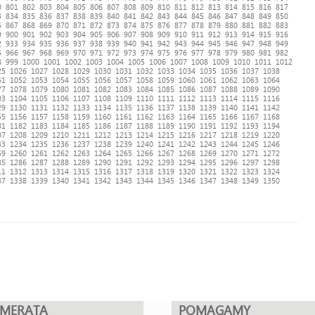
0
801
802
803
804
805
806
807
808
809
810
811
812
813
814
815
816
817
3
834
835
836
837
838
839
840
841
842
843
844
845
846
847
848
849
850
6
867
868
869
870
871
872
873
874
875
876
877
878
879
880
881
882
883
9
900
901
902
903
904
905
906
907
908
909
910
911
912
913
914
915
916
2
933
934
935
936
937
938
939
940
941
942
943
944
945
946
947
948
949
5
966
967
968
969
970
971
972
973
974
975
976
977
978
979
980
981
982
8
999
1000
1001
1002
1003
1004
1005
1006
1007
1008
1009
1010
1011
1012
25
1026
1027
1028
1029
1030
1031
1032
1033
1034
1035
1036
1037
1038
51
1052
1053
1054
1055
1056
1057
1058
1059
1060
1061
1062
1063
1064
77
1078
1079
1080
1081
1082
1083
1084
1085
1086
1087
1088
1089
1090
03
1104
1105
1106
1107
1108
1109
1110
1111
1112
1113
1114
1115
1116
29
1130
1131
1132
1133
1134
1135
1136
1137
1138
1139
1140
1141
1142
55
1156
1157
1158
1159
1160
1161
1162
1163
1164
1165
1166
1167
1168
81
1182
1183
1184
1185
1186
1187
1188
1189
1190
1191
1192
1193
1194
07
1208
1209
1210
1211
1212
1213
1214
1215
1216
1217
1218
1219
1220
33
1234
1235
1236
1237
1238
1239
1240
1241
1242
1243
1244
1245
1246
59
1260
1261
1262
1263
1264
1265
1266
1267
1268
1269
1270
1271
1272
85
1286
1287
1288
1289
1290
1291
1292
1293
1294
1295
1296
1297
1298
11
1312
1313
1314
1315
1316
1317
1318
1319
1320
1321
1322
1323
1324
37
1338
1339
1340
1341
1342
1343
1344
1345
1346
1347
1348
1349
1350
UMERATA
POMAGAMY