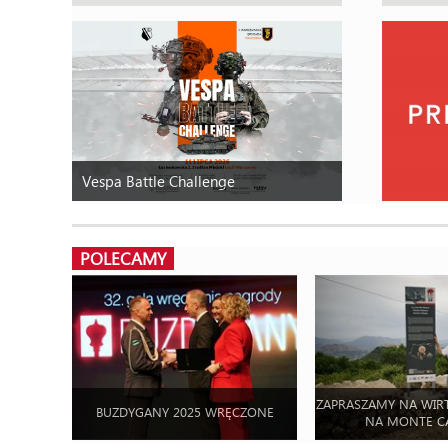
Vespa Battle Challenge
POLECAMY
ZAPRASZAMY NA WIR
BUZDYGANY 2025 WRĘCZONE
NA MONTE C