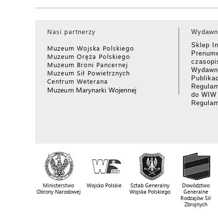
Nasi partnerzy
Wydawn
Sklep I
Muzeum Wojska Polskiego
Prenume
Muzeum Oręża Polskiego
czasop
Muzeum Broni Pancernej
Wydawni
Muzeum Sił Powietrznych
Publika
Centrum Weterana
Regulam
Muzeum Marynarki Wojennej
do WIW
Regula
Ministerstwo
Wojsko Polskie
Sztab Generalny
Dowództwo
Obrony Narodowej
Wojska Polskiego
Generalne
Rodzajów Sił
Zbrojnych