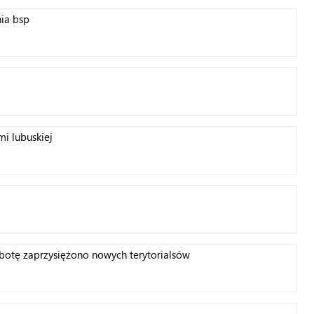
nia bsp
i lubuskiej
obotę zaprzysiężono nowych terytorialsów