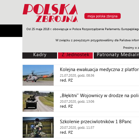
moja polska zbrojna
Od 25 maja 2018 r. obowiązuje w Polsce Rozporządzenie Parlamentu Europejskieg
Armia
Poligon
Sprzęt
Misje
Polityka
Prawo
W związku z powyższym przygotowaliśmy dla Państwa inform
Prosimy o 
Kadry
Z Jednostek
Patronaty Medial
Kolejna ewakuacja medyczna z platfo
21.07.2020, godz. 08:36
red. PZ
„Błękitni” Wojownicy w drodze na pol
20.07.2020, godz. 13:06
red. PZ
Szkolenie przeciwlotników 1 BPanc
20.07.2020, godz. 11:37
red. PZ