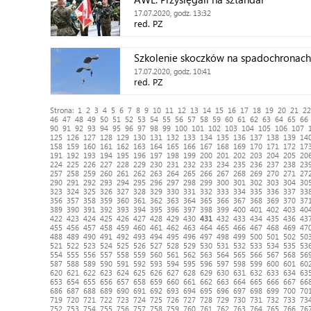
17.07.2020, godz. 13:32
red. PZ
Szkolenie skoczków na spadochronac
17.07.2020, godz. 10:41
red. PZ
Strona:
1
2
3
4
5
6
7
8
9
10
11
12
13
14
15
16
17
18
19
20
21
22
46
47
48
49
50
51
52
53
54
55
56
57
58
59
60
61
62
63
64
65
66
90
91
92
93
94
95
96
97
98
99
100
101
102
103
104
105
106
107
125
126
127
128
129
130
131
132
133
134
135
136
137
138
139
14
158
159
160
161
162
163
164
165
166
167
168
169
170
171
172
17
191
192
193
194
195
196
197
198
199
200
201
202
203
204
205
20
224
225
226
227
228
229
230
231
232
233
234
235
236
237
238
23
257
258
259
260
261
262
263
264
265
266
267
268
269
270
271
27
290
291
292
293
294
295
296
297
298
299
300
301
302
303
304
30
323
324
325
326
327
328
329
330
331
332
333
334
335
336
337
33
356
357
358
359
360
361
362
363
364
365
366
367
368
369
370
37
389
390
391
392
393
394
395
396
397
398
399
400
401
402
403
40
422
423
424
425
426
427
428
429
430
431
432
433
434
435
436
43
455
456
457
458
459
460
461
462
463
464
465
466
467
468
469
47
488
489
490
491
492
493
494
495
496
497
498
499
500
501
502
50
521
522
523
524
525
526
527
528
529
530
531
532
533
534
535
53
554
555
556
557
558
559
560
561
562
563
564
565
566
567
568
56
587
588
589
590
591
592
593
594
595
596
597
598
599
600
601
60
620
621
622
623
624
625
626
627
628
629
630
631
632
633
634
63
653
654
655
656
657
658
659
660
661
662
663
664
665
666
667
66
686
687
688
689
690
691
692
693
694
695
696
697
698
699
700
70
719
720
721
722
723
724
725
726
727
728
729
730
731
732
733
73
752
753
754
755
756
757
758
759
760
761
762
763
764
765
766
76