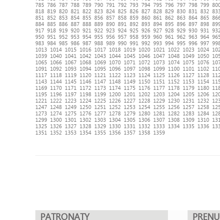
785
786
787
788
789
790
791
792
793
794
795
796
797
798
799
80
818
819
820
821
822
823
824
825
826
827
828
829
830
831
832
83
851
852
853
854
855
856
857
858
859
860
861
862
863
864
865
86
884
885
886
887
888
889
890
891
892
893
894
895
896
897
898
89
917
918
919
920
921
922
923
924
925
926
927
928
929
930
931
93
950
951
952
953
954
955
956
957
958
959
960
961
962
963
964
96
983
984
985
986
987
988
989
990
991
992
993
994
995
996
997
99
1013
1014
1015
1016
1017
1018
1019
1020
1021
1022
1023
1024
10
1039
1040
1041
1042
1043
1044
1045
1046
1047
1048
1049
1050
10
1065
1066
1067
1068
1069
1070
1071
1072
1073
1074
1075
1076
10
1091
1092
1093
1094
1095
1096
1097
1098
1099
1100
1101
1102
11
1117
1118
1119
1120
1121
1122
1123
1124
1125
1126
1127
1128
11
1143
1144
1145
1146
1147
1148
1149
1150
1151
1152
1153
1154
11
1169
1170
1171
1172
1173
1174
1175
1176
1177
1178
1179
1180
11
1195
1196
1197
1198
1199
1200
1201
1202
1203
1204
1205
1206
12
1221
1222
1223
1224
1225
1226
1227
1228
1229
1230
1231
1232
12
1247
1248
1249
1250
1251
1252
1253
1254
1255
1256
1257
1258
12
1273
1274
1275
1276
1277
1278
1279
1280
1281
1282
1283
1284
12
1299
1300
1301
1302
1303
1304
1305
1306
1307
1308
1309
1310
13
1325
1326
1327
1328
1329
1330
1331
1332
1333
1334
1335
1336
13
1351
1352
1353
1354
1355
1356
1357
1358
1359
PATRONATY
PREN