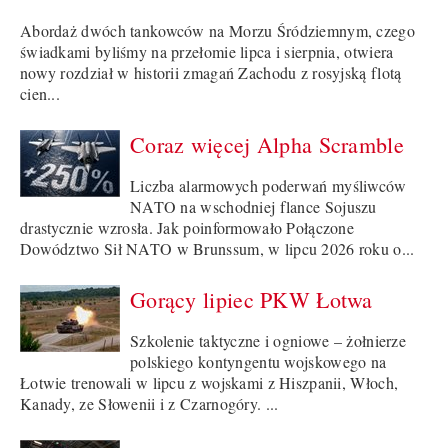
Abordaż dwóch tankowców na Morzu Śródziemnym, czego
świadkami byliśmy na przełomie lipca i sierpnia, otwiera
nowy rozdział w historii zmagań Zachodu z rosyjską flotą
cien...
Coraz więcej Alpha Scramble
Liczba alarmowych poderwań myśliwców
NATO na wschodniej flance Sojuszu
drastycznie wzrosła. Jak poinformowało Połączone
Dowództwo Sił NATO w Brunssum, w lipcu 2026 roku o...
Gorący lipiec PKW Łotwa
Szkolenie taktyczne i ogniowe – żołnierze
polskiego kontyngentu wojskowego na
Łotwie trenowali w lipcu z wojskami z Hiszpanii, Włoch,
Kanady, ze Słowenii i z Czarnogóry. ...