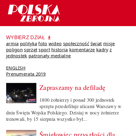
WYBIERZ DZIAŁ
armia
polityka
foto
wideo
społeczność
świat
misje
poligon
sprzęt
sport
historia
komentarze
kadry
z
jednostek
patronaty medialne
ENGLISH
Prenumerata 2019
Zapraszamy na defiladę
1800 żołnierzy i ponad 300 jednostek
sprzętu przedefiluje ulicami Warszawy w
dniu Święta Wojska Polskiego. Dzisiaj w nocy żołnierze
trenowali, by 15 sierpnia wszystko był...
Śmigłowiec przyszłości dla