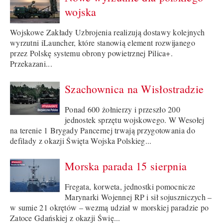
wojska
Wojskowe Zakłady Uzbrojenia realizują dostawy kolejnych
wyrzutni iLauncher, które stanowią element rozwijanego
przez Polskę systemu obrony powietrznej Pilica+.
Przekazani...
Szachownica na Wisłostradzie
Ponad 600 żołnierzy i przeszło 200
jednostek sprzętu wojskowego. W Wesołej
na terenie 1 Brygady Pancernej trwają przygotowania do
defilady z okazji Święta Wojska Polskieg...
Morska parada 15 sierpnia
Fregata, korweta, jednostki pomocnicze
Marynarki Wojennej RP i sił sojuszniczych –
w sumie 21 okrętów – wezmą udział w morskiej paradzie po
Zatoce Gdańskiej z okazji Świę...