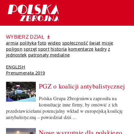
WYBIERZ DZIAŁ
armia
polityka
foto
wideo
społeczność
świat
misje
poligon
sprzęt
sport
historia
komentarze
kadry
z
jednostek
patronaty medialne
ENGLISH
Prenumerata 2019
PGZ o koalicji antybalistycznej
Polska Grupa Zbrojeniowa zaprosiła na
konsultacje inne firmy, by omówić z ich
przedstawicielami potencjalny wkład w europejską koalicję
antybalistyczną – powiedział dziś ...
Nowe wyrzutnie dla polskiego