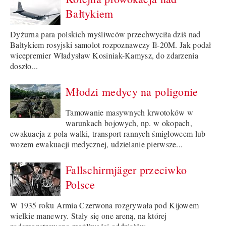
Bałtykiem
Dyżurna para polskich myśliwców przechwyciła dziś nad
Bałtykiem rosyjski samolot rozpoznawczy Ił-20M. Jak podał
wicepremier Władysław Kosiniak-Kamysz, do zdarzenia
doszło...
Młodzi medycy na poligonie
Tamowanie masywnych krwotoków w
warunkach bojowych, np. w okopach,
ewakuacja z pola walki, transport rannych śmigłowcem lub
wozem ewakuacji medycznej, udzielanie pierwsze...
Fallschirmjäger przeciwko
Polsce
W 1935 roku Armia Czerwona rozgrywała pod Kijowem
wielkie manewry. Stały się one areną, na której