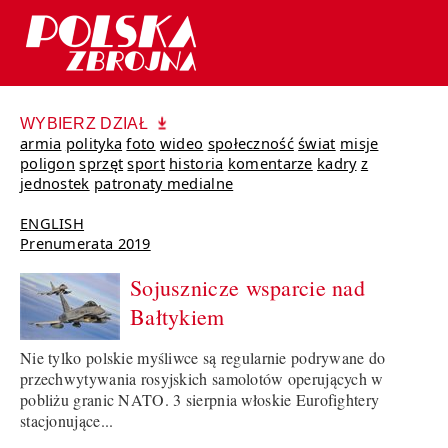
WYBIERZ DZIAŁ
armia
polityka
foto
wideo
społeczność
świat
misje
poligon
sprzęt
sport
historia
komentarze
kadry
z
jednostek
patronaty medialne
ENGLISH
Prenumerata 2019
Sojusznicze wsparcie nad
Bałtykiem
Nie tylko polskie myśliwce są regularnie podrywane do
przechwytywania rosyjskich samolotów operujących w
pobliżu granic NATO. 3 sierpnia włoskie Eurofightery
stacjonujące...