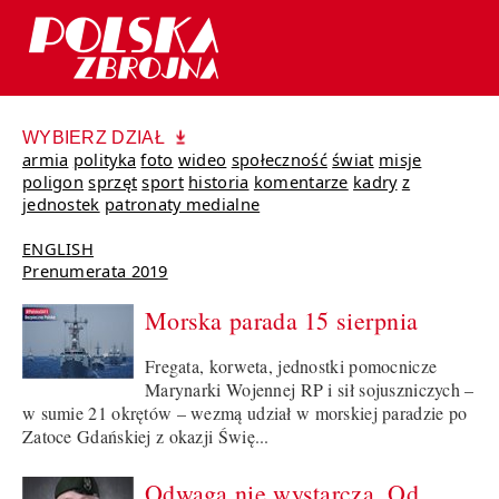
WYBIERZ DZIAŁ
armia
polityka
foto
wideo
społeczność
świat
misje
poligon
sprzęt
sport
historia
komentarze
kadry
z
jednostek
patronaty medialne
ENGLISH
Prenumerata 2019
Morska parada 15 sierpnia
Fregata, korweta, jednostki pomocnicze
Marynarki Wojennej RP i sił sojuszniczych –
w sumie 21 okrętów – wezmą udział w morskiej paradzie po
Zatoce Gdańskiej z okazji Świę...
Odwaga nie wystarcza. Od