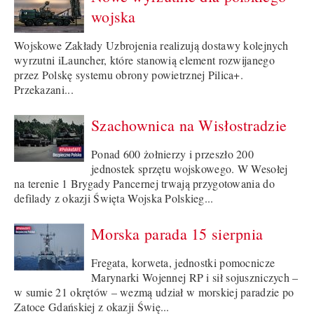
wojska
Wojskowe Zakłady Uzbrojenia realizują dostawy kolejnych
wyrzutni iLauncher, które stanowią element rozwijanego
przez Polskę systemu obrony powietrznej Pilica+.
Przekazani...
Szachownica na Wisłostradzie
Ponad 600 żołnierzy i przeszło 200
jednostek sprzętu wojskowego. W Wesołej
na terenie 1 Brygady Pancernej trwają przygotowania do
defilady z okazji Święta Wojska Polskieg...
Morska parada 15 sierpnia
Fregata, korweta, jednostki pomocnicze
Marynarki Wojennej RP i sił sojuszniczych –
w sumie 21 okrętów – wezmą udział w morskiej paradzie po
Zatoce Gdańskiej z okazji Świę...