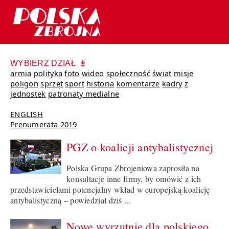
WYBIERZ DZIAŁ
armia
polityka
foto
wideo
społeczność
świat
misje
poligon
sprzęt
sport
historia
komentarze
kadry
z
jednostek
patronaty medialne
ENGLISH
Prenumerata 2019
PGZ o koalicji antybalistycznej
Polska Grupa Zbrojeniowa zaprosiła na
konsultacje inne firmy, by omówić z ich
przedstawicielami potencjalny wkład w europejską koalicję
antybalistyczną – powiedział dziś ...
Nowe wyrzutnie dla polskiego