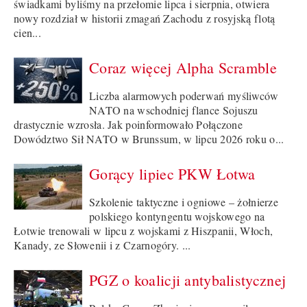
świadkami byliśmy na przełomie lipca i sierpnia, otwiera
nowy rozdział w historii zmagań Zachodu z rosyjską flotą
cien...
Coraz więcej Alpha Scramble
Liczba alarmowych poderwań myśliwców
NATO na wschodniej flance Sojuszu
drastycznie wzrosła. Jak poinformowało Połączone
Dowództwo Sił NATO w Brunssum, w lipcu 2026 roku o...
Gorący lipiec PKW Łotwa
Szkolenie taktyczne i ogniowe – żołnierze
polskiego kontyngentu wojskowego na
Łotwie trenowali w lipcu z wojskami z Hiszpanii, Włoch,
Kanady, ze Słowenii i z Czarnogóry. ...
PGZ o koalicji antybalistycznej