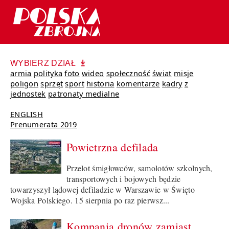
WYBIERZ DZIAŁ
armia
polityka
foto
wideo
społeczność
świat
misje
poligon
sprzęt
sport
historia
komentarze
kadry
z
jednostek
patronaty medialne
ENGLISH
Prenumerata 2019
Powietrzna defilada
Przelot śmigłowców, samolotów szkolnych,
transportowych i bojowych będzie
towarzyszył lądowej defiladzie w Warszawie w Święto
Wojska Polskiego. 15 sierpnia po raz pierwsz...
Kompania dronów zamiast