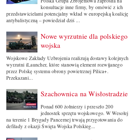
Polska Grupa Zbrojeniowa zaprosiła na
konsultacje inne firmy, by omówić z ich
przedstawicielami potencjalny wkład w europejską koalicję
antybalistyczną – powiedział dziś ...
Nowe wyrzutnie dla polskiego
wojska
Wojskowe Zakłady Uzbrojenia realizują dostawy kolejnych
wyrzutni iLauncher, które stanowią element rozwijanego
przez Polskę systemu obrony powietrznej Pilica+.
Przekazani...
Szachownica na Wisłostradzie
Ponad 600 żołnierzy i przeszło 200
jednostek sprzętu wojskowego. W Wesołej
na terenie 1 Brygady Pancernej trwają przygotowania do
defilady z okazji Święta Wojska Polskieg...