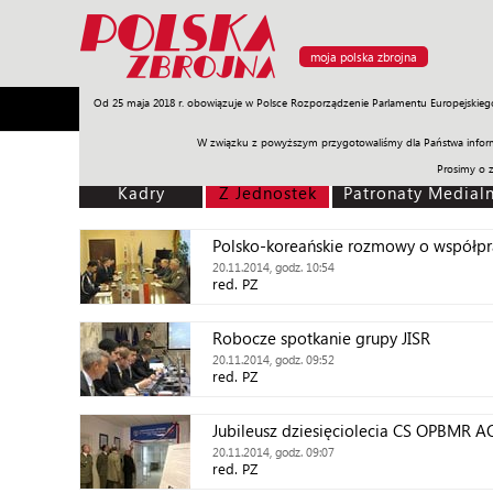
moja polska zbrojna
Od 25 maja 2018 r. obowiązuje w Polsce Rozporządzenie Parlamentu Europejskieg
Armia
Poligon
Sprzęt
Misje
Polityka
Prawo
W związku z powyższym przygotowaliśmy dla Państwa inform
Prosimy o 
Kadry
Z Jednostek
Patronaty Medial
Polsko-koreańskie rozmowy o współpr
20.11.2014, godz. 10:54
red. PZ
Robocze spotkanie grupy JISR
20.11.2014, godz. 09:52
red. PZ
Jubileusz dziesięciolecia CS OPBMR 
20.11.2014, godz. 09:07
red. PZ