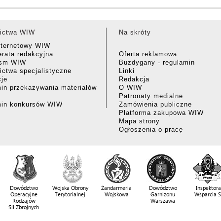
ictwa WIW
Na skróty
nternetowy WIW
rata redakcyjna
Oferta reklamowa
ism WIW
Buzdygany - regulamin
ctwa specjalistyczne
Linki
cje
Redakcja
in przekazywania materiałów
O WIW
Patronaty medialne
min konkursów WIW
Zamówienia publiczne
Platforma zakupowa WIW
Mapa strony
Ogłoszenia o pracę
Dowództwo
Wojska Obrony
Żandarmeria
Dowództwo
Inspektora
Operacyjne
Terytorialnej
Wojskowa
Garnizonu
Wsparcia 
Rodzajów
Warszawa
Sił Zbrojnych