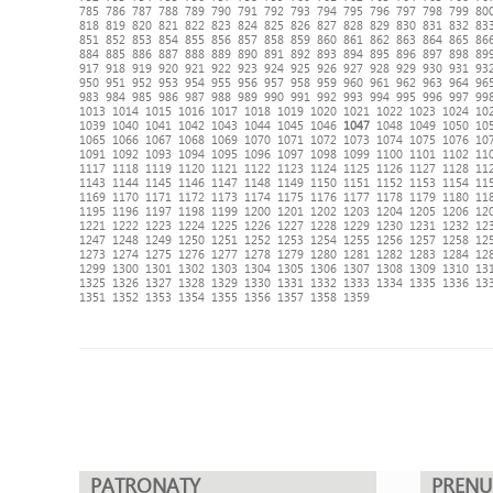
785
786
787
788
789
790
791
792
793
794
795
796
797
798
799
80
818
819
820
821
822
823
824
825
826
827
828
829
830
831
832
83
851
852
853
854
855
856
857
858
859
860
861
862
863
864
865
86
884
885
886
887
888
889
890
891
892
893
894
895
896
897
898
89
917
918
919
920
921
922
923
924
925
926
927
928
929
930
931
93
950
951
952
953
954
955
956
957
958
959
960
961
962
963
964
96
983
984
985
986
987
988
989
990
991
992
993
994
995
996
997
99
1013
1014
1015
1016
1017
1018
1019
1020
1021
1022
1023
1024
10
1039
1040
1041
1042
1043
1044
1045
1046
1047
1048
1049
1050
10
1065
1066
1067
1068
1069
1070
1071
1072
1073
1074
1075
1076
10
1091
1092
1093
1094
1095
1096
1097
1098
1099
1100
1101
1102
11
1117
1118
1119
1120
1121
1122
1123
1124
1125
1126
1127
1128
11
1143
1144
1145
1146
1147
1148
1149
1150
1151
1152
1153
1154
11
1169
1170
1171
1172
1173
1174
1175
1176
1177
1178
1179
1180
11
1195
1196
1197
1198
1199
1200
1201
1202
1203
1204
1205
1206
12
1221
1222
1223
1224
1225
1226
1227
1228
1229
1230
1231
1232
12
1247
1248
1249
1250
1251
1252
1253
1254
1255
1256
1257
1258
12
1273
1274
1275
1276
1277
1278
1279
1280
1281
1282
1283
1284
12
1299
1300
1301
1302
1303
1304
1305
1306
1307
1308
1309
1310
13
1325
1326
1327
1328
1329
1330
1331
1332
1333
1334
1335
1336
13
1351
1352
1353
1354
1355
1356
1357
1358
1359
PATRONATY
PREN