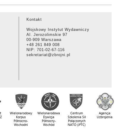
Kontakt
Wojskowy Instytut Wydawniczy
Al. Jerozolimskie 97
00-909 Warszawa
+48 261 849 008
NIP: 701-02-67-116
sekretariat@zbrojni.pl
t
Wielonarodowy
Wielonarodowa
Centrum
Agencja
SZ
Korpus
Dywizja
Szkolenia Sił
Uzbrojenia
Północno-
Północny-
Połączonych
Wschodni
Wschód
NATO (JFTC)