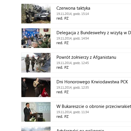
Czerwona taktyka
19.11.2014, godz. 15:14
red. PZ
Delegacja z Bundeswehry z wizytą w
19.11.2014, godz. 14:54
red. PZ
Powrót żołnierzy z Afganistanu
19.11.2014, godz. 12:45
red. PZ
Dni Honorowego Krwiodawstwa PCK
19.11.2014, godz. 12:35
red. PZ
W Bukareszcie o obronie przeciwrakie
19.11.2014, godz. 11:34
red. PZ
Artylerzyści na poligonie