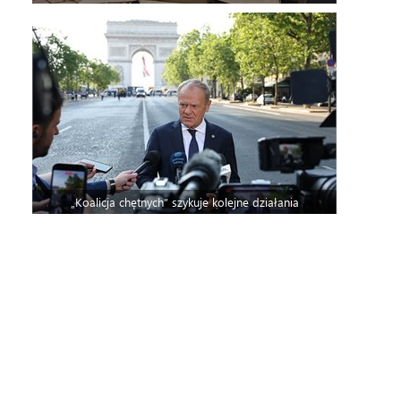
„Koalicja chętnych” szykuje kolejne działania