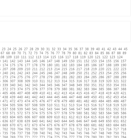
23
24
25
26
27
28
29
30
31
32
33
34
35
36
37
38
39
40
41
42
43
44
45
67
68
69
70
71
72
73
74
75
76
77
78
79
80
81
82
83
84
85
86
87
88
89
108
109
110
111
112
113
114
115
116
117
118
119
120
121
122
123
124
0
141
142
143
144
145
146
147
148
149
150
151
152
153
154
155
156
157
3
174
175
176
177
178
179
180
181
182
183
184
185
186
187
188
189
190
6
207
208
209
210
211
212
213
214
215
216
217
218
219
220
221
222
223
9
240
241
242
243
244
245
246
247
248
249
250
251
252
253
254
255
256
2
273
274
275
276
277
278
279
280
281
282
283
284
285
286
287
288
289
5
306
307
308
309
310
311
312
313
314
315
316
317
318
319
320
321
322
8
339
340
341
342
343
344
345
346
347
348
349
350
351
352
353
354
355
1
372
373
374
375
376
377
378
379
380
381
382
383
384
385
386
387
388
4
405
406
407
408
409
410
411
412
413
414
415
416
417
418
419
420
421
7
438
439
440
441
442
443
444
445
446
447
448
449
450
451
452
453
454
0
471
472
473
474
475
476
477
478
479
480
481
482
483
484
485
486
487
3
504
505
506
507
508
509
510
511
512
513
514
515
516
517
518
519
520
6
537
538
539
540
541
542
543
544
545
546
547
548
549
550
551
552
553
9
570
571
572
573
574
575
576
577
578
579
580
581
582
583
584
585
586
2
603
604
605
606
607
608
609
610
611
612
613
614
615
616
617
618
619
5
636
637
638
639
640
641
642
643
644
645
646
647
648
649
650
651
652
8
669
670
671
672
673
674
675
676
677
678
679
680
681
682
683
684
685
1
702
703
704
705
706
707
708
709
710
711
712
713
714
715
716
717
718
4
735
736
737
738
739
740
741
742
743
744
745
746
747
748
749
750
751
7
768
769
770
771
772
773
774
775
776
777
778
779
780
781
782
783
784