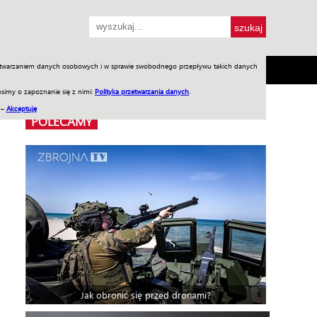
przetwarzaniem danych osobowych i w sprawie swobodnego przepływu takich danych
SH
SKLEP
Jednodniówki
Praca w WIW
simy o zapoznanie się z nimi:
Polityka przetwarzania danych
.
 –
Akceptuję
POLECAMY
Jak obronić się przed dronami?