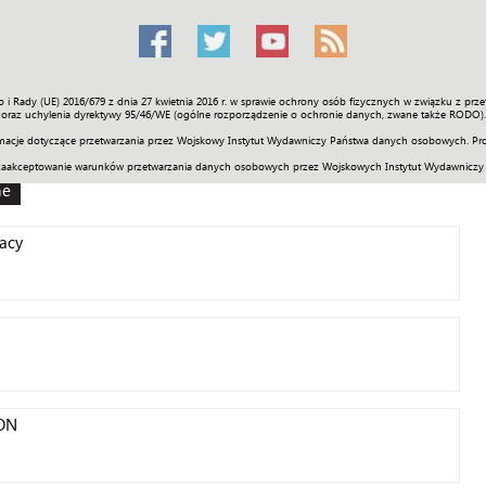
o i Rady (UE) 2016/679 z dnia 27 kwietnia 2016 r. w sprawie ochrony osób fizycznych w związku z 
Świat
Społeczność
Sport
Historia
Galerie
Wideo
ENGLI
oraz uchylenia dyrektywy 95/46/WE (ogólne rozporządzenie o ochronie danych, zwane także RODO).
acje dotyczące przetwarzania przez Wojskowy Instytut Wydawniczy Państwa danych osobowych. Pro
zaakceptowanie warunków przetwarzania danych osobowych przez Wojskowych Instytut Wydawniczy
ne
acy
AON