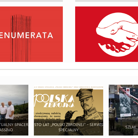
TUALNY SPACER
STO LAT „POLSKI ZBROJNEJ” - SERWIS
SZLAK
ASSINO
SPECJALNY