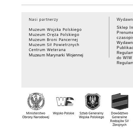
Nasi partnerzy
Wydawn
Sklep I
Muzeum Wojska Polskiego
Prenume
Muzeum Oręża Polskiego
czasop
Muzeum Broni Pancernej
Wydawni
Muzeum Sił Powietrznych
Publika
Centrum Weterana
Regulam
Muzeum Marynarki Wojennej
do WIW
Regula
Ministerstwo
Wojsko Polskie
Sztab Generalny
Dowództwo
Obrony Narodowej
Wojska Polskiego
Generalne
Rodzajów Sił
Zbrojnych