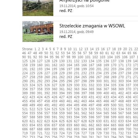
19.11.2014, godz. 10:54
red. PZ
Strzeleckie zmagania w WSOWL
19.11.2014, godz. 09:49
red. PZ
Strona:
1
2
3
4
5
6
7
8
9
10
11
12
13
14
15
16
17
18
19
20
21
22
46
47
48
49
50
51
52
53
54
55
56
57
58
59
60
61
62
63
64
65
66
90
91
92
93
94
95
96
97
98
99
100
101
102
103
104
105
106
107
125
126
127
128
129
130
131
132
133
134
135
136
137
138
139
14
158
159
160
161
162
163
164
165
166
167
168
169
170
171
172
17
191
192
193
194
195
196
197
198
199
200
201
202
203
204
205
20
224
225
226
227
228
229
230
231
232
233
234
235
236
237
238
23
257
258
259
260
261
262
263
264
265
266
267
268
269
270
271
27
290
291
292
293
294
295
296
297
298
299
300
301
302
303
304
30
323
324
325
326
327
328
329
330
331
332
333
334
335
336
337
33
356
357
358
359
360
361
362
363
364
365
366
367
368
369
370
37
389
390
391
392
393
394
395
396
397
398
399
400
401
402
403
40
422
423
424
425
426
427
428
429
430
431
432
433
434
435
436
43
455
456
457
458
459
460
461
462
463
464
465
466
467
468
469
47
488
489
490
491
492
493
494
495
496
497
498
499
500
501
502
50
521
522
523
524
525
526
527
528
529
530
531
532
533
534
535
53
554
555
556
557
558
559
560
561
562
563
564
565
566
567
568
56
587
588
589
590
591
592
593
594
595
596
597
598
599
600
601
60
620
621
622
623
624
625
626
627
628
629
630
631
632
633
634
63
653
654
655
656
657
658
659
660
661
662
663
664
665
666
667
66
686
687
688
689
690
691
692
693
694
695
696
697
698
699
700
70
719
720
721
722
723
724
725
726
727
728
729
730
731
732
733
73
752
753
754
755
756
757
758
759
760
761
762
763
764
765
766
76