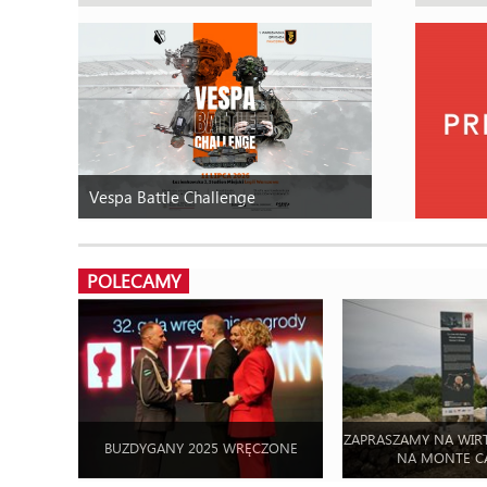
Vespa Battle Challenge
POLECAMY
ZAPRASZAMY NA WIR
BUZDYGANY 2025 WRĘCZONE
NA MONTE C