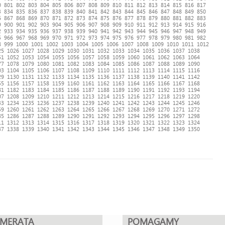
0
801
802
803
804
805
806
807
808
809
810
811
812
813
814
815
816
817
3
834
835
836
837
838
839
840
841
842
843
844
845
846
847
848
849
850
6
867
868
869
870
871
872
873
874
875
876
877
878
879
880
881
882
883
9
900
901
902
903
904
905
906
907
908
909
910
911
912
913
914
915
916
2
933
934
935
936
937
938
939
940
941
942
943
944
945
946
947
948
949
5
966
967
968
969
970
971
972
973
974
975
976
977
978
979
980
981
982
8
999
1000
1001
1002
1003
1004
1005
1006
1007
1008
1009
1010
1011
1012
25
1026
1027
1028
1029
1030
1031
1032
1033
1034
1035
1036
1037
1038
51
1052
1053
1054
1055
1056
1057
1058
1059
1060
1061
1062
1063
1064
77
1078
1079
1080
1081
1082
1083
1084
1085
1086
1087
1088
1089
1090
03
1104
1105
1106
1107
1108
1109
1110
1111
1112
1113
1114
1115
1116
29
1130
1131
1132
1133
1134
1135
1136
1137
1138
1139
1140
1141
1142
55
1156
1157
1158
1159
1160
1161
1162
1163
1164
1165
1166
1167
1168
81
1182
1183
1184
1185
1186
1187
1188
1189
1190
1191
1192
1193
1194
07
1208
1209
1210
1211
1212
1213
1214
1215
1216
1217
1218
1219
1220
33
1234
1235
1236
1237
1238
1239
1240
1241
1242
1243
1244
1245
1246
59
1260
1261
1262
1263
1264
1265
1266
1267
1268
1269
1270
1271
1272
85
1286
1287
1288
1289
1290
1291
1292
1293
1294
1295
1296
1297
1298
11
1312
1313
1314
1315
1316
1317
1318
1319
1320
1321
1322
1323
1324
37
1338
1339
1340
1341
1342
1343
1344
1345
1346
1347
1348
1349
1350
UMERATA
POMAGAMY