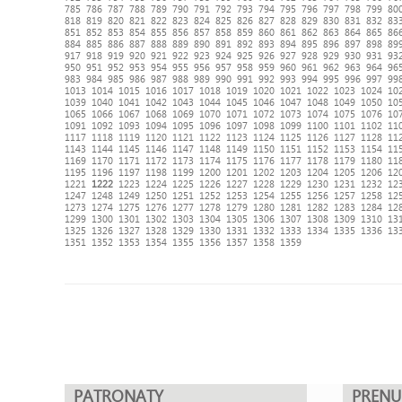
785
786
787
788
789
790
791
792
793
794
795
796
797
798
799
80
818
819
820
821
822
823
824
825
826
827
828
829
830
831
832
83
851
852
853
854
855
856
857
858
859
860
861
862
863
864
865
86
884
885
886
887
888
889
890
891
892
893
894
895
896
897
898
89
917
918
919
920
921
922
923
924
925
926
927
928
929
930
931
93
950
951
952
953
954
955
956
957
958
959
960
961
962
963
964
96
983
984
985
986
987
988
989
990
991
992
993
994
995
996
997
99
1013
1014
1015
1016
1017
1018
1019
1020
1021
1022
1023
1024
10
1039
1040
1041
1042
1043
1044
1045
1046
1047
1048
1049
1050
10
1065
1066
1067
1068
1069
1070
1071
1072
1073
1074
1075
1076
10
1091
1092
1093
1094
1095
1096
1097
1098
1099
1100
1101
1102
11
1117
1118
1119
1120
1121
1122
1123
1124
1125
1126
1127
1128
11
1143
1144
1145
1146
1147
1148
1149
1150
1151
1152
1153
1154
11
1169
1170
1171
1172
1173
1174
1175
1176
1177
1178
1179
1180
11
1195
1196
1197
1198
1199
1200
1201
1202
1203
1204
1205
1206
12
1221
1222
1223
1224
1225
1226
1227
1228
1229
1230
1231
1232
12
1247
1248
1249
1250
1251
1252
1253
1254
1255
1256
1257
1258
12
1273
1274
1275
1276
1277
1278
1279
1280
1281
1282
1283
1284
12
1299
1300
1301
1302
1303
1304
1305
1306
1307
1308
1309
1310
13
1325
1326
1327
1328
1329
1330
1331
1332
1333
1334
1335
1336
13
1351
1352
1353
1354
1355
1356
1357
1358
1359
PATRONATY
PREN