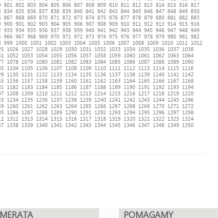
0
801
802
803
804
805
806
807
808
809
810
811
812
813
814
815
816
817
3
834
835
836
837
838
839
840
841
842
843
844
845
846
847
848
849
850
6
867
868
869
870
871
872
873
874
875
876
877
878
879
880
881
882
883
9
900
901
902
903
904
905
906
907
908
909
910
911
912
913
914
915
916
2
933
934
935
936
937
938
939
940
941
942
943
944
945
946
947
948
949
5
966
967
968
969
970
971
972
973
974
975
976
977
978
979
980
981
982
8
999
1000
1001
1002
1003
1004
1005
1006
1007
1008
1009
1010
1011
1012
25
1026
1027
1028
1029
1030
1031
1032
1033
1034
1035
1036
1037
1038
51
1052
1053
1054
1055
1056
1057
1058
1059
1060
1061
1062
1063
1064
77
1078
1079
1080
1081
1082
1083
1084
1085
1086
1087
1088
1089
1090
03
1104
1105
1106
1107
1108
1109
1110
1111
1112
1113
1114
1115
1116
29
1130
1131
1132
1133
1134
1135
1136
1137
1138
1139
1140
1141
1142
55
1156
1157
1158
1159
1160
1161
1162
1163
1164
1165
1166
1167
1168
81
1182
1183
1184
1185
1186
1187
1188
1189
1190
1191
1192
1193
1194
07
1208
1209
1210
1211
1212
1213
1214
1215
1216
1217
1218
1219
1220
33
1234
1235
1236
1237
1238
1239
1240
1241
1242
1243
1244
1245
1246
59
1260
1261
1262
1263
1264
1265
1266
1267
1268
1269
1270
1271
1272
85
1286
1287
1288
1289
1290
1291
1292
1293
1294
1295
1296
1297
1298
11
1312
1313
1314
1315
1316
1317
1318
1319
1320
1321
1322
1323
1324
37
1338
1339
1340
1341
1342
1343
1344
1345
1346
1347
1348
1349
1350
UMERATA
POMAGAMY