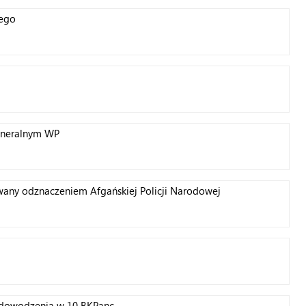
iego
eneralnym WP
wany odznaczeniem Afgańskiej Policji Narodowej
u dowodzenia w 10 BKPanc