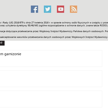
o i Rady (UE) 2016/679 z dnia 27 kwietnia 2016 r. w sprawie ochrony osób fizycznych w związku z 
Świat
Społeczność
Sport
Historia
Galerie
Wideo
ENGLI
oraz uchylenia dyrektywy 95/46/WE (ogólne rozporządzenie o ochronie danych, zwane także RODO).
acje dotyczące przetwarzania przez Wojskowy Instytut Wydawniczy Państwa danych osobowych. Pro
zaakceptowanie warunków przetwarzania danych osobowych przez Wojskowych Instytut Wydawniczy
ne
im garnizonie