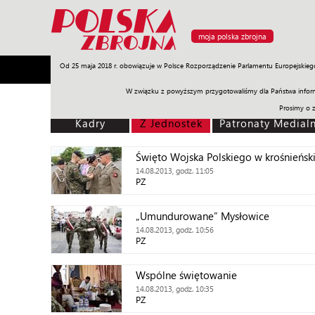
moja polska zbrojna
Od 25 maja 2018 r. obowiązuje w Polsce Rozporządzenie Parlamentu Europejskieg
Armia
Poligon
Sprzęt
Misje
Polityka
Prawo
W związku z powyższym przygotowaliśmy dla Państwa inform
Prosimy o 
Kadry
Z Jednostek
Patronaty Medial
Święto Wojska Polskiego w krośnieńsk
14.08.2013, godz. 11:05
PZ
„Umundurowane” Mysłowice
14.08.2013, godz. 10:56
PZ
Wspólne świętowanie
14.08.2013, godz. 10:35
PZ