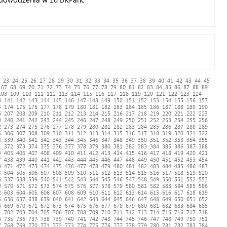
23
24
25
26
27
28
29
30
31
32
33
34
35
36
37
38
39
40
41
42
43
44
45
67
68
69
70
71
72
73
74
75
76
77
78
79
80
81
82
83
84
85
86
87
88
89
108
109
110
111
112
113
114
115
116
117
118
119
120
121
122
123
124
0
141
142
143
144
145
146
147
148
149
150
151
152
153
154
155
156
157
3
174
175
176
177
178
179
180
181
182
183
184
185
186
187
188
189
190
6
207
208
209
210
211
212
213
214
215
216
217
218
219
220
221
222
223
9
240
241
242
243
244
245
246
247
248
249
250
251
252
253
254
255
256
2
273
274
275
276
277
278
279
280
281
282
283
284
285
286
287
288
289
5
306
307
308
309
310
311
312
313
314
315
316
317
318
319
320
321
322
8
339
340
341
342
343
344
345
346
347
348
349
350
351
352
353
354
355
1
372
373
374
375
376
377
378
379
380
381
382
383
384
385
386
387
388
4
405
406
407
408
409
410
411
412
413
414
415
416
417
418
419
420
421
7
438
439
440
441
442
443
444
445
446
447
448
449
450
451
452
453
454
0
471
472
473
474
475
476
477
478
479
480
481
482
483
484
485
486
487
3
504
505
506
507
508
509
510
511
512
513
514
515
516
517
518
519
520
6
537
538
539
540
541
542
543
544
545
546
547
548
549
550
551
552
553
9
570
571
572
573
574
575
576
577
578
579
580
581
582
583
584
585
586
2
603
604
605
606
607
608
609
610
611
612
613
614
615
616
617
618
619
5
636
637
638
639
640
641
642
643
644
645
646
647
648
649
650
651
652
8
669
670
671
672
673
674
675
676
677
678
679
680
681
682
683
684
685
1
702
703
704
705
706
707
708
709
710
711
712
713
714
715
716
717
718
4
735
736
737
738
739
740
741
742
743
744
745
746
747
748
749
750
751
7
768
769
770
771
772
773
774
775
776
777
778
779
780
781
782
783
784