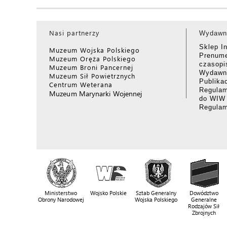
Nasi partnerzy
Wydawn
Sklep I
Muzeum Wojska Polskiego
Prenume
Muzeum Oręża Polskiego
czasop
Muzeum Broni Pancernej
Wydawni
Muzeum Sił Powietrznych
Publika
Centrum Weterana
Regulam
Muzeum Marynarki Wojennej
do WIW
Regula
Ministerstwo
Wojsko Polskie
Sztab Generalny
Dowództwo
Obrony Narodowej
Wojska Polskiego
Generalne
Rodzajów Sił
Zbrojnych