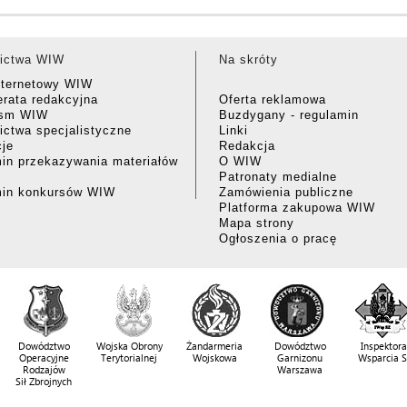
ictwa WIW
Na skróty
nternetowy WIW
rata redakcyjna
Oferta reklamowa
ism WIW
Buzdygany - regulamin
ctwa specjalistyczne
Linki
cje
Redakcja
in przekazywania materiałów
O WIW
Patronaty medialne
min konkursów WIW
Zamówienia publiczne
Platforma zakupowa WIW
Mapa strony
Ogłoszenia o pracę
Dowództwo
Wojska Obrony
Żandarmeria
Dowództwo
Inspektora
Operacyjne
Terytorialnej
Wojskowa
Garnizonu
Wsparcia 
Rodzajów
Warszawa
Sił Zbrojnych