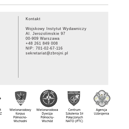
Kontakt
Wojskowy Instytut Wydawniczy
Al. Jerozolimskie 97
00-909 Warszawa
+48 261 849 008
NIP: 701-02-67-116
sekretariat@zbrojni.pl
t
Wielonarodowy
Wielonarodowa
Centrum
Agencja
SZ
Korpus
Dywizja
Szkolenia Sił
Uzbrojenia
Północno-
Północny-
Połączonych
Wschodni
Wschód
NATO (JFTC)