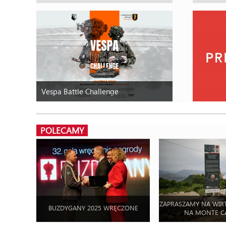
Vespa Battle Challenge
POLECAMY
ZAPRASZAMY NA WIR
BUZDYGANY 2025 WRĘCZONE
NA MONTE C