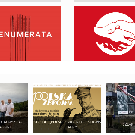
TUALNY SPACER
STO LAT „POLSKI ZBROJNEJ” - SERWIS
SZLAK
ASSINO
SPECJALNY