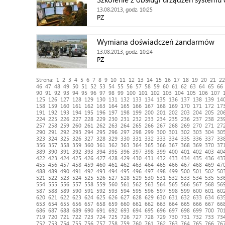
13.08.2013, godz. 10:25
PZ
Wymiana doświadczeń żandarmów
13.08.2013, godz. 10:24
PZ
Strona:
1
2
3
4
5
6
7
8
9
10
11
12
13
14
15
16
17
18
19
20
21
22
46
47
48
49
50
51
52
53
54
55
56
57
58
59
60
61
62
63
64
65
66
90
91
92
93
94
95
96
97
98
99
100
101
102
103
104
105
106
107
125
126
127
128
129
130
131
132
133
134
135
136
137
138
139
14
158
159
160
161
162
163
164
165
166
167
168
169
170
171
172
17
191
192
193
194
195
196
197
198
199
200
201
202
203
204
205
20
224
225
226
227
228
229
230
231
232
233
234
235
236
237
238
23
257
258
259
260
261
262
263
264
265
266
267
268
269
270
271
27
290
291
292
293
294
295
296
297
298
299
300
301
302
303
304
30
323
324
325
326
327
328
329
330
331
332
333
334
335
336
337
33
356
357
358
359
360
361
362
363
364
365
366
367
368
369
370
37
389
390
391
392
393
394
395
396
397
398
399
400
401
402
403
40
422
423
424
425
426
427
428
429
430
431
432
433
434
435
436
43
455
456
457
458
459
460
461
462
463
464
465
466
467
468
469
47
488
489
490
491
492
493
494
495
496
497
498
499
500
501
502
50
521
522
523
524
525
526
527
528
529
530
531
532
533
534
535
53
554
555
556
557
558
559
560
561
562
563
564
565
566
567
568
56
587
588
589
590
591
592
593
594
595
596
597
598
599
600
601
60
620
621
622
623
624
625
626
627
628
629
630
631
632
633
634
63
653
654
655
656
657
658
659
660
661
662
663
664
665
666
667
66
686
687
688
689
690
691
692
693
694
695
696
697
698
699
700
70
719
720
721
722
723
724
725
726
727
728
729
730
731
732
733
73
752
753
754
755
756
757
758
759
760
761
762
763
764
765
766
76