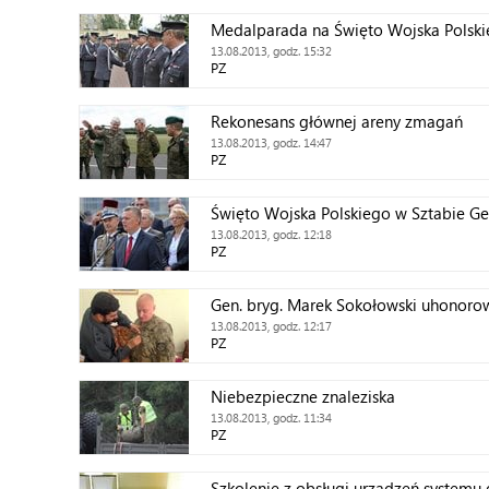
Medalparada na Święto Wojska Polsk
13.08.2013, godz. 15:32
PZ
Rekonesans głównej areny zmagań
13.08.2013, godz. 14:47
PZ
Święto Wojska Polskiego w Sztabie G
13.08.2013, godz. 12:18
PZ
Gen. bryg. Marek Sokołowski uhonoro
13.08.2013, godz. 12:17
PZ
Niebezpieczne znaleziska
13.08.2013, godz. 11:34
PZ
Szkolenie z obsługi urządzeń system