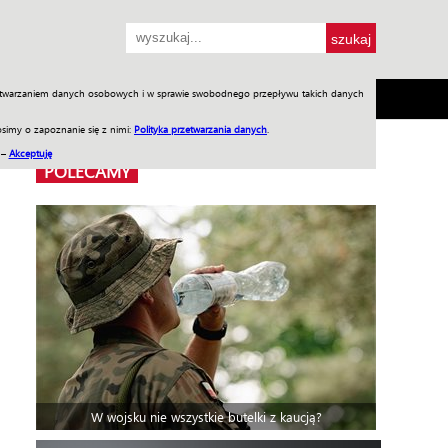
przetwarzaniem danych osobowych i w sprawie swobodnego przepływu takich danych
SH
SKLEP
Jednodniówki
Praca w WIW
simy o zapoznanie się z nimi:
Polityka przetwarzania danych
.
 –
Akceptuję
POLECAMY
W wojsku nie wszystkie butelki z kaucją?