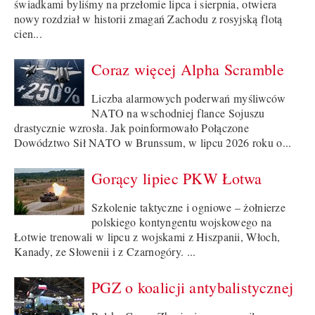
świadkami byliśmy na przełomie lipca i sierpnia, otwiera
nowy rozdział w historii zmagań Zachodu z rosyjską flotą
cien...
Coraz więcej Alpha Scramble
Liczba alarmowych poderwań myśliwców
NATO na wschodniej flance Sojuszu
drastycznie wzrosła. Jak poinformowało Połączone
Dowództwo Sił NATO w Brunssum, w lipcu 2026 roku o...
Gorący lipiec PKW Łotwa
Szkolenie taktyczne i ogniowe – żołnierze
polskiego kontyngentu wojskowego na
Łotwie trenowali w lipcu z wojskami z Hiszpanii, Włoch,
Kanady, ze Słowenii i z Czarnogóry. ...
PGZ o koalicji antybalistycznej