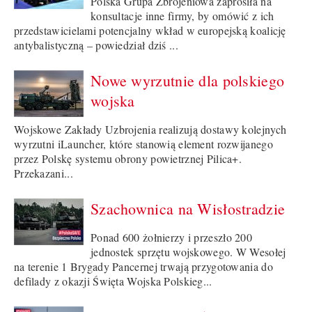
Polska Grupa Zbrojeniowa zaprosiła na
konsultacje inne firmy, by omówić z ich
przedstawicielami potencjalny wkład w europejską koalicję
antybalistyczną – powiedział dziś ...
Nowe wyrzutnie dla polskiego
wojska
Wojskowe Zakłady Uzbrojenia realizują dostawy kolejnych
wyrzutni iLauncher, które stanowią element rozwijanego
przez Polskę systemu obrony powietrznej Pilica+.
Przekazani...
Szachownica na Wisłostradzie
Ponad 600 żołnierzy i przeszło 200
jednostek sprzętu wojskowego. W Wesołej
na terenie 1 Brygady Pancernej trwają przygotowania do
defilady z okazji Święta Wojska Polskieg...