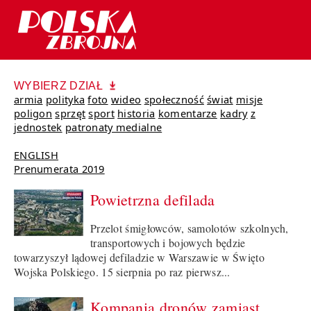
WYBIERZ DZIAŁ
armia
polityka
foto
wideo
społeczność
świat
misje
poligon
sprzęt
sport
historia
komentarze
kadry
z
jednostek
patronaty medialne
ENGLISH
Prenumerata 2019
Powietrzna defilada
Przelot śmigłowców, samolotów szkolnych,
transportowych i bojowych będzie
towarzyszył lądowej defiladzie w Warszawie w Święto
Wojska Polskiego. 15 sierpnia po raz pierwsz...
Kompania dronów zamiast