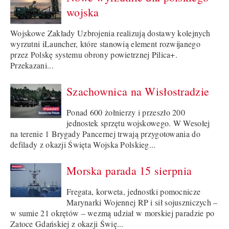
wojska
Wojskowe Zakłady Uzbrojenia realizują dostawy kolejnych
wyrzutni iLauncher, które stanowią element rozwijanego
przez Polskę systemu obrony powietrznej Pilica+.
Przekazani...
Szachownica na Wisłostradzie
Ponad 600 żołnierzy i przeszło 200
jednostek sprzętu wojskowego. W Wesołej
na terenie 1 Brygady Pancernej trwają przygotowania do
defilady z okazji Święta Wojska Polskieg...
Morska parada 15 sierpnia
Fregata, korweta, jednostki pomocnicze
Marynarki Wojennej RP i sił sojuszniczych –
w sumie 21 okrętów – wezmą udział w morskiej paradzie po
Zatoce Gdańskiej z okazji Świę...