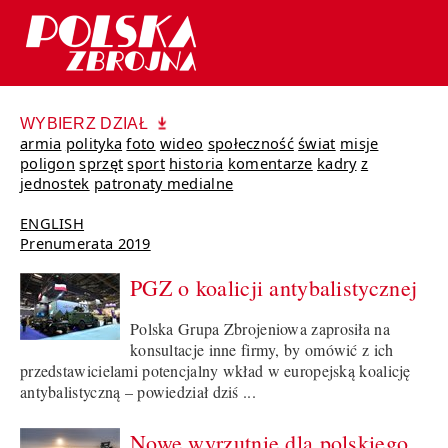
WYBIERZ DZIAŁ
armia
polityka
foto
wideo
społeczność
świat
misje
poligon
sprzęt
sport
historia
komentarze
kadry
z
jednostek
patronaty medialne
ENGLISH
Prenumerata 2019
PGZ o koalicji antybalistycznej
Polska Grupa Zbrojeniowa zaprosiła na
konsultacje inne firmy, by omówić z ich
przedstawicielami potencjalny wkład w europejską koalicję
antybalistyczną – powiedział dziś ...
Nowe wyrzutnie dla polskiego