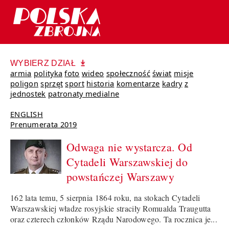
WYBIERZ DZIAŁ
armia
polityka
foto
wideo
społeczność
świat
misje
poligon
sprzęt
sport
historia
komentarze
kadry
z
jednostek
patronaty medialne
ENGLISH
Prenumerata 2019
Odwaga nie wystarcza. Od
Cytadeli Warszawskiej do
powstańczej Warszawy
162 lata temu, 5 sierpnia 1864 roku, na stokach Cytadeli
Warszawskiej władze rosyjskie straciły Romualda Traugutta
oraz czterech członków Rządu Narodowego. Ta rocznica je...