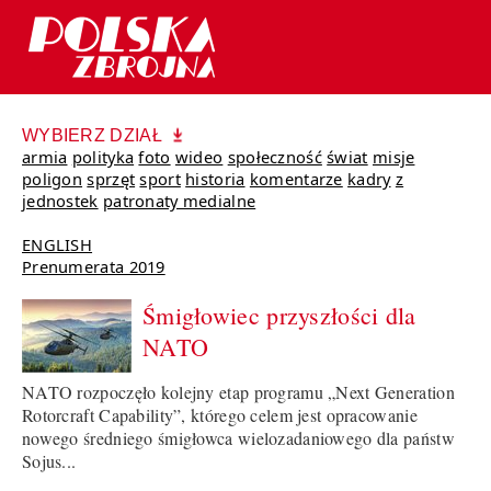
WYBIERZ DZIAŁ
armia
polityka
foto
wideo
społeczność
świat
misje
poligon
sprzęt
sport
historia
komentarze
kadry
z
jednostek
patronaty medialne
ENGLISH
Prenumerata 2019
Śmigłowiec przyszłości dla
NATO
NATO rozpoczęło kolejny etap programu „Next Generation
Rotorcraft Capability”, którego celem jest opracowanie
nowego średniego śmigłowca wielozadaniowego dla państw
Sojus...