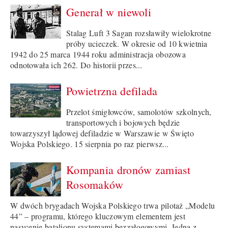
Generał w niewoli
Stalag Luft 3 Sagan rozsławiły wielokrotne
próby ucieczek. W okresie od 10 kwietnia
1942 do 25 marca 1944 roku administracja obozowa
odnotowała ich 262. Do historii przes...
Powietrzna defilada
Przelot śmigłowców, samolotów szkolnych,
transportowych i bojowych będzie
towarzyszył lądowej defiladzie w Warszawie w Święto
Wojska Polskiego. 15 sierpnia po raz pierwsz...
Kompania dronów zamiast
Rosomaków
W dwóch brygadach Wojska Polskiego trwa pilotaż „Modelu
44” – programu, którego kluczowym elementem jest
nasycenie batalionu systemami bezzałogowymi. Jedną z