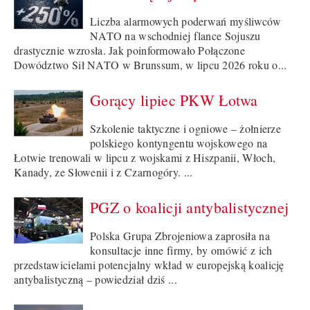
Liczba alarmowych poderwań myśliwców
NATO na wschodniej flance Sojuszu
drastycznie wzrosła. Jak poinformowało Połączone
Dowództwo Sił NATO w Brunssum, w lipcu 2026 roku o...
Gorący lipiec PKW Łotwa
Szkolenie taktyczne i ogniowe – żołnierze
polskiego kontyngentu wojskowego na
Łotwie trenowali w lipcu z wojskami z Hiszpanii, Włoch,
Kanady, ze Słowenii i z Czarnogóry. ...
PGZ o koalicji antybalistycznej
Polska Grupa Zbrojeniowa zaprosiła na
konsultacje inne firmy, by omówić z ich
przedstawicielami potencjalny wkład w europejską koalicję
antybalistyczną – powiedział dziś ...