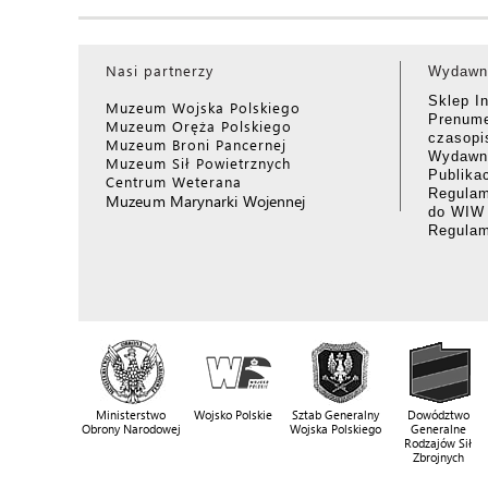
Nasi partnerzy
Wydawn
Sklep I
Muzeum Wojska Polskiego
Prenume
Muzeum Oręża Polskiego
czasop
Muzeum Broni Pancernej
Wydawni
Muzeum Sił Powietrznych
Publika
Centrum Weterana
Regulam
Muzeum Marynarki Wojennej
do WIW
Regula
Ministerstwo
Wojsko Polskie
Sztab Generalny
Dowództwo
Obrony Narodowej
Wojska Polskiego
Generalne
Rodzajów Sił
Zbrojnych