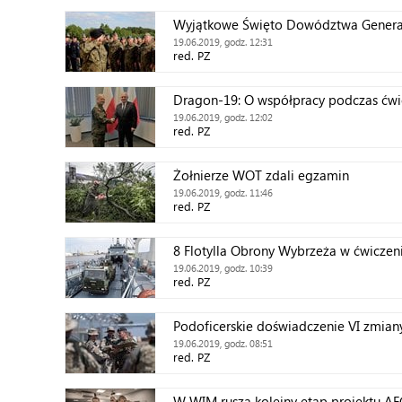
Wyjątkowe Święto Dowództwa General
19.06.2019, godz. 12:31
red. PZ
Dragon-19: O współpracy podczas ćw
19.06.2019, godz. 12:02
red. PZ
Żołnierze WOT zdali egzamin
19.06.2019, godz. 11:46
red. PZ
8 Flotylla Obrony Wybrzeża w ćwicze
19.06.2019, godz. 10:39
red. PZ
Podoficerskie doświadczenie VI zmia
19.06.2019, godz. 08:51
red. PZ
W WIM rusza kolejny etap projektu A