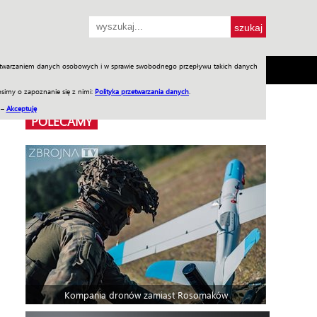
przetwarzaniem danych osobowych i w sprawie swobodnego przepływu takich danych
SH
SKLEP
Jednodniówki
Praca w WIW
simy o zapoznanie się z nimi:
Polityka przetwarzania danych
.
 –
Akceptuję
POLECAMY
Kompania dronów zamiast Rosomaków