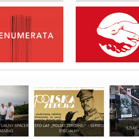
TUALNY SPACER
STO LAT „POLSKI ZBROJNEJ” - SERWIS
SZLAK
ASSINO
SPECJALNY