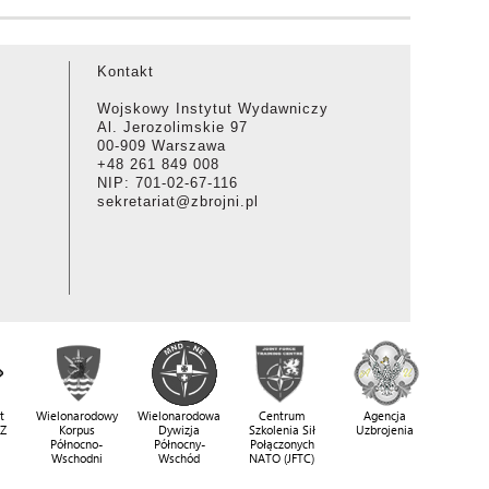
Kontakt
Wojskowy Instytut Wydawniczy
Al. Jerozolimskie 97
00-909 Warszawa
+48 261 849 008
NIP: 701-02-67-116
sekretariat@zbrojni.pl
t
Wielonarodowy
Wielonarodowa
Centrum
Agencja
SZ
Korpus
Dywizja
Szkolenia Sił
Uzbrojenia
Północno-
Północny-
Połączonych
Wschodni
Wschód
NATO (JFTC)