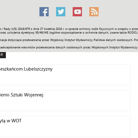
o i Rady (UE) 2016/679 z dnia 27 kwietnia 2016 r. w sprawie ochrony osób fizycznych w związku z 
Świat
Społeczność
Sport
Historia
Galerie
Wideo
ENGLI
oraz uchylenia dyrektywy 95/46/WE (ogólne rozporządzenie o ochronie danych, zwane także RODO).
acje dotyczące przetwarzania przez Wojskowy Instytut Wydawniczy Państwa danych osobowych. Pro
zaakceptowanie warunków przetwarzania danych osobowych przez Wojskowych Instytut Wydawniczy
ne
ieszkańcom Lubelszczyzny
emii Sztuki Wojennej
zytą w WOT