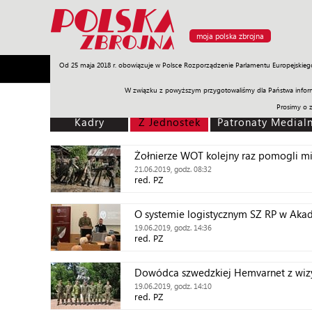
moja polska zbrojna
Od 25 maja 2018 r. obowiązuje w Polsce Rozporządzenie Parlamentu Europejskieg
Armia
Poligon
Sprzęt
Misje
Polityka
Prawo
W związku z powyższym przygotowaliśmy dla Państwa inform
Prosimy o 
Kadry
Z Jednostek
Patronaty Medial
Żołnierze WOT kolejny raz pomogli m
21.06.2019, godz. 08:32
red. PZ
O systemie logistycznym SZ RP w Akad
19.06.2019, godz. 14:36
red. PZ
Dowódca szwedzkiej Hemvarnet z wi
19.06.2019, godz. 14:10
red. PZ