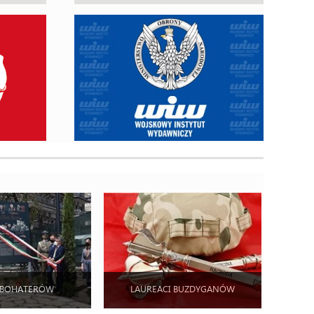
 BOHATERÓW
LAUREACI BUZDYGANÓW