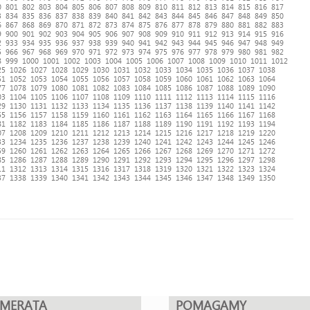
0
801
802
803
804
805
806
807
808
809
810
811
812
813
814
815
816
817
3
834
835
836
837
838
839
840
841
842
843
844
845
846
847
848
849
850
6
867
868
869
870
871
872
873
874
875
876
877
878
879
880
881
882
883
9
900
901
902
903
904
905
906
907
908
909
910
911
912
913
914
915
916
2
933
934
935
936
937
938
939
940
941
942
943
944
945
946
947
948
949
5
966
967
968
969
970
971
972
973
974
975
976
977
978
979
980
981
982
8
999
1000
1001
1002
1003
1004
1005
1006
1007
1008
1009
1010
1011
1012
25
1026
1027
1028
1029
1030
1031
1032
1033
1034
1035
1036
1037
1038
51
1052
1053
1054
1055
1056
1057
1058
1059
1060
1061
1062
1063
1064
77
1078
1079
1080
1081
1082
1083
1084
1085
1086
1087
1088
1089
1090
03
1104
1105
1106
1107
1108
1109
1110
1111
1112
1113
1114
1115
1116
29
1130
1131
1132
1133
1134
1135
1136
1137
1138
1139
1140
1141
1142
55
1156
1157
1158
1159
1160
1161
1162
1163
1164
1165
1166
1167
1168
81
1182
1183
1184
1185
1186
1187
1188
1189
1190
1191
1192
1193
1194
07
1208
1209
1210
1211
1212
1213
1214
1215
1216
1217
1218
1219
1220
33
1234
1235
1236
1237
1238
1239
1240
1241
1242
1243
1244
1245
1246
59
1260
1261
1262
1263
1264
1265
1266
1267
1268
1269
1270
1271
1272
85
1286
1287
1288
1289
1290
1291
1292
1293
1294
1295
1296
1297
1298
11
1312
1313
1314
1315
1316
1317
1318
1319
1320
1321
1322
1323
1324
37
1338
1339
1340
1341
1342
1343
1344
1345
1346
1347
1348
1349
1350
UMERATA
POMAGAMY