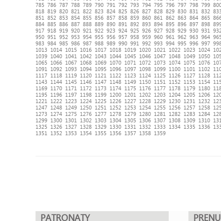
785
786
787
788
789
790
791
792
793
794
795
796
797
798
799
80
818
819
820
821
822
823
824
825
826
827
828
829
830
831
832
83
851
852
853
854
855
856
857
858
859
860
861
862
863
864
865
86
884
885
886
887
888
889
890
891
892
893
894
895
896
897
898
89
917
918
919
920
921
922
923
924
925
926
927
928
929
930
931
93
950
951
952
953
954
955
956
957
958
959
960
961
962
963
964
96
983
984
985
986
987
988
989
990
991
992
993
994
995
996
997
99
1013
1014
1015
1016
1017
1018
1019
1020
1021
1022
1023
1024
10
1039
1040
1041
1042
1043
1044
1045
1046
1047
1048
1049
1050
10
1065
1066
1067
1068
1069
1070
1071
1072
1073
1074
1075
1076
10
1091
1092
1093
1094
1095
1096
1097
1098
1099
1100
1101
1102
11
1117
1118
1119
1120
1121
1122
1123
1124
1125
1126
1127
1128
11
1143
1144
1145
1146
1147
1148
1149
1150
1151
1152
1153
1154
11
1169
1170
1171
1172
1173
1174
1175
1176
1177
1178
1179
1180
11
1195
1196
1197
1198
1199
1200
1201
1202
1203
1204
1205
1206
12
1221
1222
1223
1224
1225
1226
1227
1228
1229
1230
1231
1232
12
1247
1248
1249
1250
1251
1252
1253
1254
1255
1256
1257
1258
12
1273
1274
1275
1276
1277
1278
1279
1280
1281
1282
1283
1284
12
1299
1300
1301
1302
1303
1304
1305
1306
1307
1308
1309
1310
13
1325
1326
1327
1328
1329
1330
1331
1332
1333
1334
1335
1336
13
1351
1352
1353
1354
1355
1356
1357
1358
1359
PATRONATY
PREN