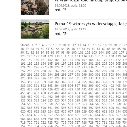
18.06.2019, godz. 12:20
red. PZ
Puma-19 wkroczyła w decydującą fazę
18.06.2019, godz. 11:19
red. PZ
Strona:
1
2
3
4
5
6
7
8
9
10
11
12
13
14
15
16
17
18
19
20
21
22
46
47
48
49
50
51
52
53
54
55
56
57
58
59
60
61
62
63
64
65
66
90
91
92
93
94
95
96
97
98
99
100
101
102
103
104
105
106
107
125
126
127
128
129
130
131
132
133
134
135
136
137
138
139
14
158
159
160
161
162
163
164
165
166
167
168
169
170
171
172
17
191
192
193
194
195
196
197
198
199
200
201
202
203
204
205
20
224
225
226
227
228
229
230
231
232
233
234
235
236
237
238
23
257
258
259
260
261
262
263
264
265
266
267
268
269
270
271
27
290
291
292
293
294
295
296
297
298
299
300
301
302
303
304
30
323
324
325
326
327
328
329
330
331
332
333
334
335
336
337
33
356
357
358
359
360
361
362
363
364
365
366
367
368
369
370
37
389
390
391
392
393
394
395
396
397
398
399
400
401
402
403
40
422
423
424
425
426
427
428
429
430
431
432
433
434
435
436
43
455
456
457
458
459
460
461
462
463
464
465
466
467
468
469
47
488
489
490
491
492
493
494
495
496
497
498
499
500
501
502
50
521
522
523
524
525
526
527
528
529
530
531
532
533
534
535
53
554
555
556
557
558
559
560
561
562
563
564
565
566
567
568
56
587
588
589
590
591
592
593
594
595
596
597
598
599
600
601
60
620
621
622
623
624
625
626
627
628
629
630
631
632
633
634
63
653
654
655
656
657
658
659
660
661
662
663
664
665
666
667
66
686
687
688
689
690
691
692
693
694
695
696
697
698
699
700
70
719
720
721
722
723
724
725
726
727
728
729
730
731
732
733
73
752
753
754
755
756
757
758
759
760
761
762
763
764
765
766
76