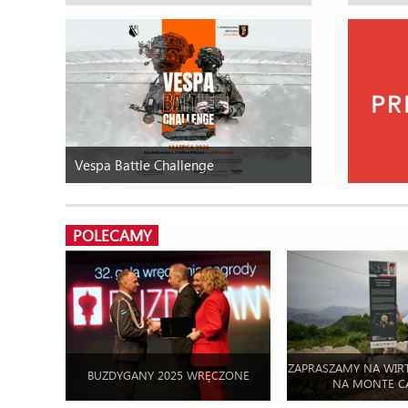
Vespa Battle Challenge
POLECAMY
ZAPRASZAMY NA WIR
BUZDYGANY 2025 WRĘCZONE
NA MONTE C