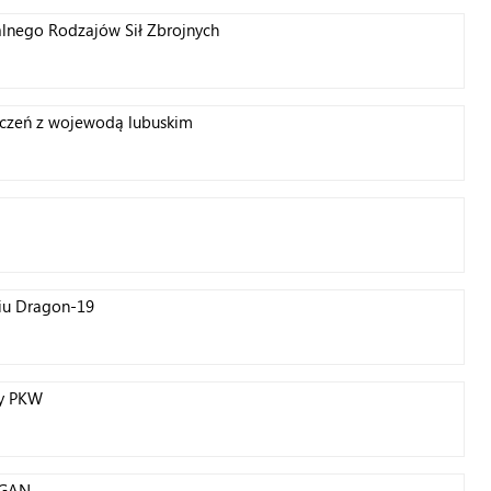
nego Rodzajów Sił Zbrojnych
iczeń z wojewodą lubuskim
niu Dragon-19
ny PKW
FGAN