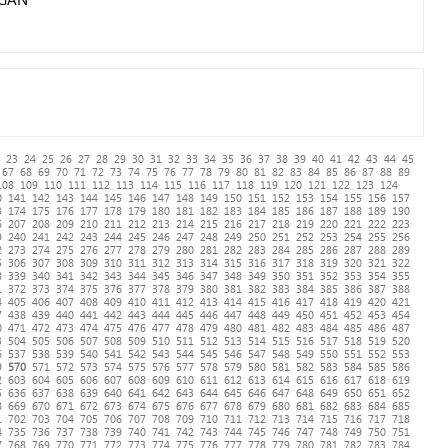
23
24
25
26
27
28
29
30
31
32
33
34
35
36
37
38
39
40
41
42
43
44
45
67
68
69
70
71
72
73
74
75
76
77
78
79
80
81
82
83
84
85
86
87
88
89
108
109
110
111
112
113
114
115
116
117
118
119
120
121
122
123
124
0
141
142
143
144
145
146
147
148
149
150
151
152
153
154
155
156
157
3
174
175
176
177
178
179
180
181
182
183
184
185
186
187
188
189
190
6
207
208
209
210
211
212
213
214
215
216
217
218
219
220
221
222
223
9
240
241
242
243
244
245
246
247
248
249
250
251
252
253
254
255
256
2
273
274
275
276
277
278
279
280
281
282
283
284
285
286
287
288
289
5
306
307
308
309
310
311
312
313
314
315
316
317
318
319
320
321
322
8
339
340
341
342
343
344
345
346
347
348
349
350
351
352
353
354
355
1
372
373
374
375
376
377
378
379
380
381
382
383
384
385
386
387
388
4
405
406
407
408
409
410
411
412
413
414
415
416
417
418
419
420
421
7
438
439
440
441
442
443
444
445
446
447
448
449
450
451
452
453
454
0
471
472
473
474
475
476
477
478
479
480
481
482
483
484
485
486
487
3
504
505
506
507
508
509
510
511
512
513
514
515
516
517
518
519
520
6
537
538
539
540
541
542
543
544
545
546
547
548
549
550
551
552
553
9
570
571
572
573
574
575
576
577
578
579
580
581
582
583
584
585
586
2
603
604
605
606
607
608
609
610
611
612
613
614
615
616
617
618
619
5
636
637
638
639
640
641
642
643
644
645
646
647
648
649
650
651
652
8
669
670
671
672
673
674
675
676
677
678
679
680
681
682
683
684
685
1
702
703
704
705
706
707
708
709
710
711
712
713
714
715
716
717
718
4
735
736
737
738
739
740
741
742
743
744
745
746
747
748
749
750
751
7
768
769
770
771
772
773
774
775
776
777
778
779
780
781
782
783
784