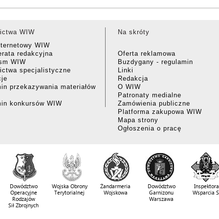
ictwa WIW
Na skróty
nternetowy WIW
rata redakcyjna
Oferta reklamowa
ism WIW
Buzdygany - regulamin
ctwa specjalistyczne
Linki
cje
Redakcja
in przekazywania materiałów
O WIW
Patronaty medialne
min konkursów WIW
Zamówienia publiczne
Platforma zakupowa WIW
Mapa strony
Ogłoszenia o pracę
Dowództwo
Wojska Obrony
Żandarmeria
Dowództwo
Inspektora
Operacyjne
Terytorialnej
Wojskowa
Garnizonu
Wsparcia 
Rodzajów
Warszawa
Sił Zbrojnych