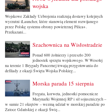
wojska
Wojskowe Zakłady Uzbrojenia realizują dostawy kolejnych
wyrzutni iLauncher, które stanowią element rozwijanego
przez Polskę systemu obrony powietrznej Pilica+.
Przekazani...
Szachownica na Wisłostradzie
Ponad 600 żołnierzy i przeszło 200
jednostek sprzętu wojskowego. W Wesołej
na terenie 1 Brygady Pancernej trwają przygotowania do
defilady z okazji Święta Wojska Polskieg...
Morska parada 15 sierpnia
Fregata, korweta, jednostki pomocnicze
Marynarki Wojennej RP i sił sojuszniczych –
w sumie 21 okrętów – wezmą udział w morskiej paradzie po
Zatoce Gdańskiej z okazji Świę...