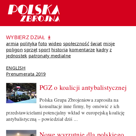
WYBIERZ DZIAŁ
armia
polityka
foto
wideo
społeczność
świat
misje
poligon
sprzęt
sport
historia
komentarze
kadry
z
jednostek
patronaty medialne
ENGLISH
Prenumerata 2019
PGZ o koalicji antybalistycznej
Polska Grupa Zbrojeniowa zaprosiła na
konsultacje inne firmy, by omówić z ich
przedstawicielami potencjalny wkład w europejską koalicję
antybalistyczną – powiedział dziś ...
Nowe wyrzutnie dla polskiego