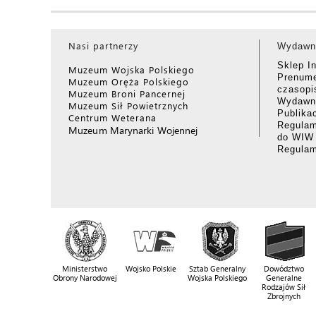
Nasi partnerzy
Wydawn
Sklep I
Muzeum Wojska Polskiego
Prenume
Muzeum Oręża Polskiego
czasop
Muzeum Broni Pancernej
Wydawni
Muzeum Sił Powietrznych
Publika
Centrum Weterana
Regulam
Muzeum Marynarki Wojennej
do WIW
Regula
Ministerstwo
Wojsko Polskie
Sztab Generalny
Dowództwo
Obrony Narodowej
Wojska Polskiego
Generalne
Rodzajów Sił
Zbrojnych