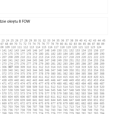
dzie okrętu 8 FOW
23
24
25
26
27
28
29
30
31
32
33
34
35
36
37
38
39
40
41
42
43
44
45
67
68
69
70
71
72
73
74
75
76
77
78
79
80
81
82
83
84
85
86
87
88
89
108
109
110
111
112
113
114
115
116
117
118
119
120
121
122
123
124
0
141
142
143
144
145
146
147
148
149
150
151
152
153
154
155
156
157
3
174
175
176
177
178
179
180
181
182
183
184
185
186
187
188
189
190
6
207
208
209
210
211
212
213
214
215
216
217
218
219
220
221
222
223
9
240
241
242
243
244
245
246
247
248
249
250
251
252
253
254
255
256
2
273
274
275
276
277
278
279
280
281
282
283
284
285
286
287
288
289
5
306
307
308
309
310
311
312
313
314
315
316
317
318
319
320
321
322
8
339
340
341
342
343
344
345
346
347
348
349
350
351
352
353
354
355
1
372
373
374
375
376
377
378
379
380
381
382
383
384
385
386
387
388
4
405
406
407
408
409
410
411
412
413
414
415
416
417
418
419
420
421
7
438
439
440
441
442
443
444
445
446
447
448
449
450
451
452
453
454
0
471
472
473
474
475
476
477
478
479
480
481
482
483
484
485
486
487
3
504
505
506
507
508
509
510
511
512
513
514
515
516
517
518
519
520
6
537
538
539
540
541
542
543
544
545
546
547
548
549
550
551
552
553
9
570
571
572
573
574
575
576
577
578
579
580
581
582
583
584
585
586
2
603
604
605
606
607
608
609
610
611
612
613
614
615
616
617
618
619
5
636
637
638
639
640
641
642
643
644
645
646
647
648
649
650
651
652
8
669
670
671
672
673
674
675
676
677
678
679
680
681
682
683
684
685
1
702
703
704
705
706
707
708
709
710
711
712
713
714
715
716
717
718
4
735
736
737
738
739
740
741
742
743
744
745
746
747
748
749
750
751
7
768
769
770
771
772
773
774
775
776
777
778
779
780
781
782
783
784