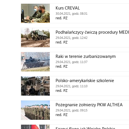
Kurs CREVAL
30.04.2021, godz. 08:31
red. PZ
Podhalańczycy ćwiczą procedury ME
29.04.2021, godz. 12:42
red. PZ
Raki w terenie zurbanizowanym
29.04.2021, godz. 11:37
red. PZ
Polsko-amerykańskie szkolenie
29.04.2021, godz. 11:10
red. PZ
Pożegnanie żołnierzy PKW ALTHEA
29.04.2021, godz. 09:15
red. PZ
Szanuj flagę jak Wojsko Polskie