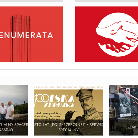
TUALNY SPACER
STO LAT „POLSKI ZBROJNEJ” - SERWIS
SZLAK
ASSINO
SPECJALNY