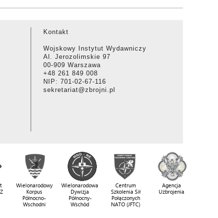
Kontakt
Wojskowy Instytut Wydawniczy
Al. Jerozolimskie 97
00-909 Warszawa
+48 261 849 008
NIP: 701-02-67-116
sekretariat@zbrojni.pl
t
Wielonarodowy
Wielonarodowa
Centrum
Agencja
SZ
Korpus
Dywizja
Szkolenia Sił
Uzbrojenia
Północno-
Północny-
Połączonych
Wschodni
Wschód
NATO (JFTC)