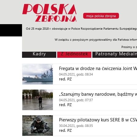
moja polska zbrojna
Od 25 maja 2018 r. obowiązuje w Polsce Rozporządzenie Parlamentu Europejskieg
Armia
Poligon
Sprzęt
Misje
Polityka
Prawo
W związku z powyższym przygotowaliśmy dla Państwa inform
Prosimy o 
Kadry
Z Jednostek
Patronaty Medial
Fregata w drodze na ćwiczenia Joint W
04.05.2021, godz. 08:34
red. PZ
„Szanujmy barwy narodowe, bądźmy wdz
04.05.2021, godz. 07:37
red. PZ
Pierwszy pilotażowy kurs SERE B w C
30.04.2021, godz. 08:35
red. PZ