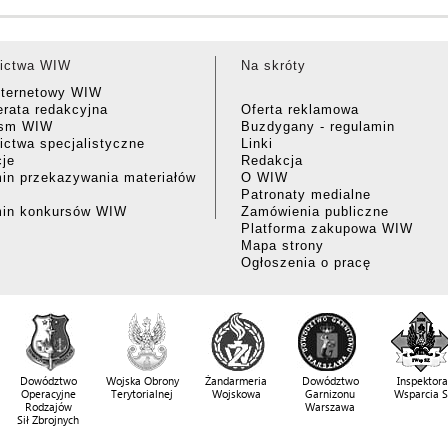
ictwa WIW
Na skróty
nternetowy WIW
rata redakcyjna
Oferta reklamowa
ism WIW
Buzdygany - regulamin
ctwa specjalistyczne
Linki
cje
Redakcja
in przekazywania materiałów
O WIW
Patronaty medialne
min konkursów WIW
Zamówienia publiczne
Platforma zakupowa WIW
Mapa strony
Ogłoszenia o pracę
Dowództwo
Wojska Obrony
Żandarmeria
Dowództwo
Inspektora
Operacyjne
Terytorialnej
Wojskowa
Garnizonu
Wsparcia 
Rodzajów
Warszawa
Sił Zbrojnych