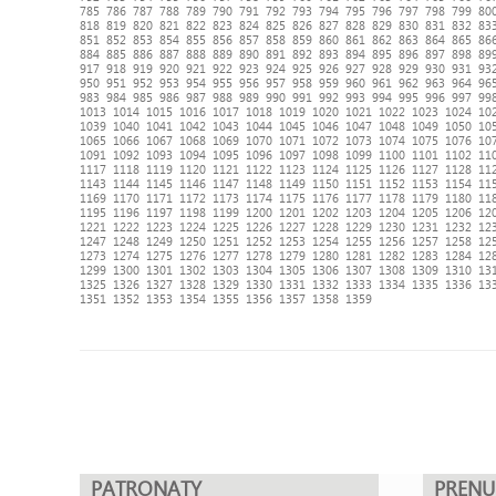
785
786
787
788
789
790
791
792
793
794
795
796
797
798
799
80
818
819
820
821
822
823
824
825
826
827
828
829
830
831
832
83
851
852
853
854
855
856
857
858
859
860
861
862
863
864
865
86
884
885
886
887
888
889
890
891
892
893
894
895
896
897
898
89
917
918
919
920
921
922
923
924
925
926
927
928
929
930
931
93
950
951
952
953
954
955
956
957
958
959
960
961
962
963
964
96
983
984
985
986
987
988
989
990
991
992
993
994
995
996
997
99
1013
1014
1015
1016
1017
1018
1019
1020
1021
1022
1023
1024
10
1039
1040
1041
1042
1043
1044
1045
1046
1047
1048
1049
1050
10
1065
1066
1067
1068
1069
1070
1071
1072
1073
1074
1075
1076
10
1091
1092
1093
1094
1095
1096
1097
1098
1099
1100
1101
1102
11
1117
1118
1119
1120
1121
1122
1123
1124
1125
1126
1127
1128
11
1143
1144
1145
1146
1147
1148
1149
1150
1151
1152
1153
1154
11
1169
1170
1171
1172
1173
1174
1175
1176
1177
1178
1179
1180
11
1195
1196
1197
1198
1199
1200
1201
1202
1203
1204
1205
1206
12
1221
1222
1223
1224
1225
1226
1227
1228
1229
1230
1231
1232
12
1247
1248
1249
1250
1251
1252
1253
1254
1255
1256
1257
1258
12
1273
1274
1275
1276
1277
1278
1279
1280
1281
1282
1283
1284
12
1299
1300
1301
1302
1303
1304
1305
1306
1307
1308
1309
1310
13
1325
1326
1327
1328
1329
1330
1331
1332
1333
1334
1335
1336
13
1351
1352
1353
1354
1355
1356
1357
1358
1359
PATRONATY
PREN