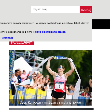
przetwarzaniem danych osobowych i w sprawie swobodnego przepływu takich danych
SH
SKLEP
Jednodniówki
Praca w WIW
simy o zapoznanie się z nimi:
Polityka przetwarzania danych
.
 –
Akceptuję
POLECAMY
Szer. Karbownik mistrzynią świata juniorów