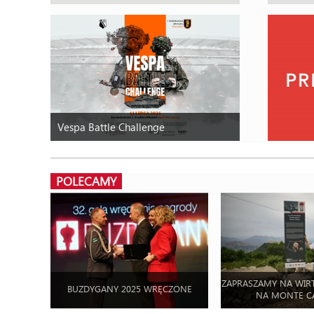
Vespa Battle Challenge
POLECAMY
ZAPRASZAMY NA WIR
BUZDYGANY 2025 WRĘCZONE
NA MONTE C