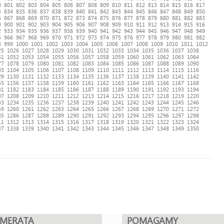
0
801
802
803
804
805
806
807
808
809
810
811
812
813
814
815
816
817
3
834
835
836
837
838
839
840
841
842
843
844
845
846
847
848
849
850
6
867
868
869
870
871
872
873
874
875
876
877
878
879
880
881
882
883
9
900
901
902
903
904
905
906
907
908
909
910
911
912
913
914
915
916
2
933
934
935
936
937
938
939
940
941
942
943
944
945
946
947
948
949
5
966
967
968
969
970
971
972
973
974
975
976
977
978
979
980
981
982
8
999
1000
1001
1002
1003
1004
1005
1006
1007
1008
1009
1010
1011
1012
25
1026
1027
1028
1029
1030
1031
1032
1033
1034
1035
1036
1037
1038
51
1052
1053
1054
1055
1056
1057
1058
1059
1060
1061
1062
1063
1064
77
1078
1079
1080
1081
1082
1083
1084
1085
1086
1087
1088
1089
1090
03
1104
1105
1106
1107
1108
1109
1110
1111
1112
1113
1114
1115
1116
29
1130
1131
1132
1133
1134
1135
1136
1137
1138
1139
1140
1141
1142
55
1156
1157
1158
1159
1160
1161
1162
1163
1164
1165
1166
1167
1168
81
1182
1183
1184
1185
1186
1187
1188
1189
1190
1191
1192
1193
1194
07
1208
1209
1210
1211
1212
1213
1214
1215
1216
1217
1218
1219
1220
33
1234
1235
1236
1237
1238
1239
1240
1241
1242
1243
1244
1245
1246
59
1260
1261
1262
1263
1264
1265
1266
1267
1268
1269
1270
1271
1272
85
1286
1287
1288
1289
1290
1291
1292
1293
1294
1295
1296
1297
1298
11
1312
1313
1314
1315
1316
1317
1318
1319
1320
1321
1322
1323
1324
37
1338
1339
1340
1341
1342
1343
1344
1345
1346
1347
1348
1349
1350
UMERATA
POMAGAMY