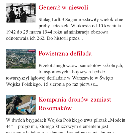
Generał w niewoli
Stalag Luft 3 Sagan rozsławiły wielokrotne
próby ucieczek. W okresie od 10 kwietnia
1942 do 25 marca 1944 roku administracja obozowa
odnotowała ich 262. Do historii przes...
Powietrzna defilada
Przelot śmigłowców, samolotów szkolnych,
transportowych i bojowych będzie
towarzyszył lądowej defiladzie w Warszawie w Święto
Wojska Polskiego. 15 sierpnia po raz pierwsz...
Kompania dronów zamiast
Rosomaków
W dwóch brygadach Wojska Polskiego trwa pilotaż „Modelu
44” – programu, którego kluczowym elementem jest
nasycenie batalionu systemami bezzałogowymi. Jedną z