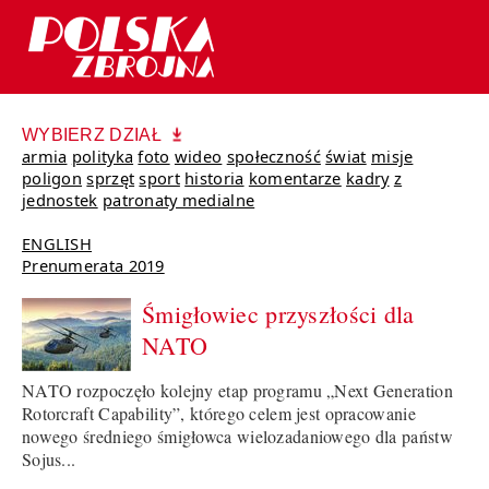
WYBIERZ DZIAŁ
armia
polityka
foto
wideo
społeczność
świat
misje
poligon
sprzęt
sport
historia
komentarze
kadry
z
jednostek
patronaty medialne
ENGLISH
Prenumerata 2019
Śmigłowiec przyszłości dla
NATO
NATO rozpoczęło kolejny etap programu „Next Generation
Rotorcraft Capability”, którego celem jest opracowanie
nowego średniego śmigłowca wielozadaniowego dla państw
Sojus...