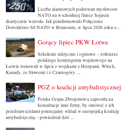
Liczba alarmowych poderwań myśliwców
NATO na wschodniej flance Sojuszu
drastycznie wzrosła. Jak poinformowało Połączone
Dowództwo Sił NATO w Brunssum, w lipcu 2026 roku o...
Gorący lipiec PKW Łotwa
Szkolenie taktyczne i ogniowe – żołnierze
polskiego kontyngentu wojskowego na
Łotwie trenowali w lipcu z wojskami z Hiszpanii, Włoch,
Kanady, ze Słowenii i z Czarnogóry. ...
PGZ o koalicji antybalistycznej
Polska Grupa Zbrojeniowa zaprosiła na
konsultacje inne firmy, by omówić z ich
przedstawicielami potencjalny wkład w europejską koalicję
antybalistyczną – powiedział dziś ...