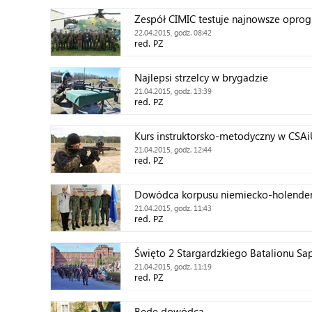
Zespół CIMIC testuje najnowsze opr
22.04.2015, godz. 08:42
red. PZ
Najlepsi strzelcy w brygadzie
21.04.2015, godz. 13:39
red. PZ
Kurs instruktorsko-metodyczny w CSAi
21.04.2015, godz. 12:44
red. PZ
Dowódca korpusu niemiecko-holende
21.04.2015, godz. 11:43
red. PZ
Święto 2 Stargardzkiego Batalionu S
21.04.2015, godz. 11:19
red. PZ
Będę dowódcą