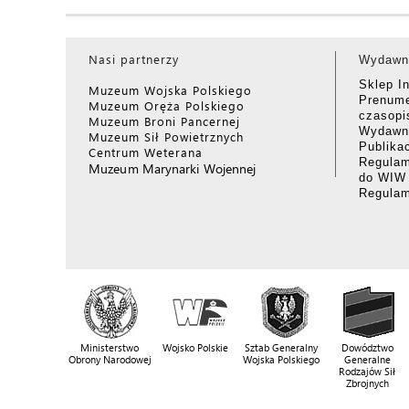
Nasi partnerzy
Wydawn
Sklep I
Muzeum Wojska Polskiego
Prenume
Muzeum Oręża Polskiego
czasop
Muzeum Broni Pancernej
Wydawni
Muzeum Sił Powietrznych
Publika
Centrum Weterana
Regulam
Muzeum Marynarki Wojennej
do WIW
Regula
Ministerstwo
Wojsko Polskie
Sztab Generalny
Dowództwo
Obrony Narodowej
Wojska Polskiego
Generalne
Rodzajów Sił
Zbrojnych