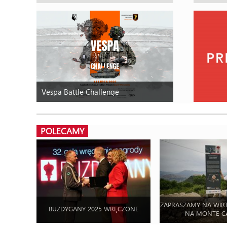
Vespa Battle Challenge
POLECAMY
ZAPRASZAMY NA WIR
BUZDYGANY 2025 WRĘCZONE
NA MONTE C