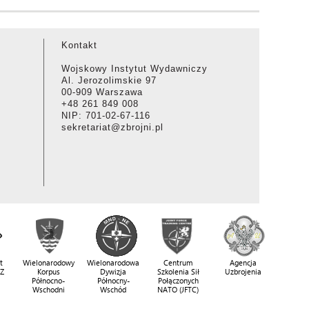
Kontakt
Wojskowy Instytut Wydawniczy
Al. Jerozolimskie 97
00-909 Warszawa
+48 261 849 008
NIP: 701-02-67-116
sekretariat@zbrojni.pl
t
Wielonarodowy
Wielonarodowa
Centrum
Agencja
SZ
Korpus
Dywizja
Szkolenia Sił
Uzbrojenia
Północno-
Północny-
Połączonych
Wschodni
Wschód
NATO (JFTC)