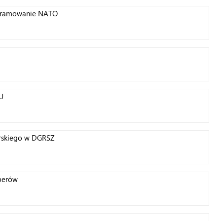
ogramowanie NATO
U
rskiego w DGRSZ
aperów