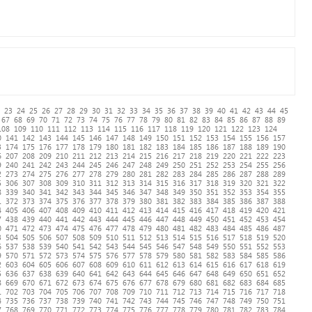
23
24
25
26
27
28
29
30
31
32
33
34
35
36
37
38
39
40
41
42
43
44
45
67
68
69
70
71
72
73
74
75
76
77
78
79
80
81
82
83
84
85
86
87
88
89
108
109
110
111
112
113
114
115
116
117
118
119
120
121
122
123
124
0
141
142
143
144
145
146
147
148
149
150
151
152
153
154
155
156
157
3
174
175
176
177
178
179
180
181
182
183
184
185
186
187
188
189
190
6
207
208
209
210
211
212
213
214
215
216
217
218
219
220
221
222
223
9
240
241
242
243
244
245
246
247
248
249
250
251
252
253
254
255
256
2
273
274
275
276
277
278
279
280
281
282
283
284
285
286
287
288
289
5
306
307
308
309
310
311
312
313
314
315
316
317
318
319
320
321
322
8
339
340
341
342
343
344
345
346
347
348
349
350
351
352
353
354
355
1
372
373
374
375
376
377
378
379
380
381
382
383
384
385
386
387
388
4
405
406
407
408
409
410
411
412
413
414
415
416
417
418
419
420
421
7
438
439
440
441
442
443
444
445
446
447
448
449
450
451
452
453
454
0
471
472
473
474
475
476
477
478
479
480
481
482
483
484
485
486
487
3
504
505
506
507
508
509
510
511
512
513
514
515
516
517
518
519
520
6
537
538
539
540
541
542
543
544
545
546
547
548
549
550
551
552
553
9
570
571
572
573
574
575
576
577
578
579
580
581
582
583
584
585
586
2
603
604
605
606
607
608
609
610
611
612
613
614
615
616
617
618
619
5
636
637
638
639
640
641
642
643
644
645
646
647
648
649
650
651
652
8
669
670
671
672
673
674
675
676
677
678
679
680
681
682
683
684
685
1
702
703
704
705
706
707
708
709
710
711
712
713
714
715
716
717
718
4
735
736
737
738
739
740
741
742
743
744
745
746
747
748
749
750
751
7
768
769
770
771
772
773
774
775
776
777
778
779
780
781
782
783
784