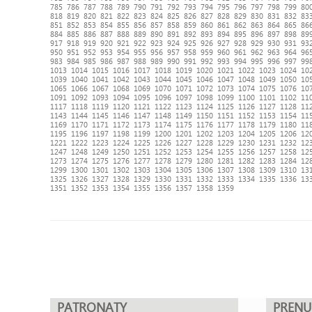
785
786
787
788
789
790
791
792
793
794
795
796
797
798
799
80
818
819
820
821
822
823
824
825
826
827
828
829
830
831
832
83
851
852
853
854
855
856
857
858
859
860
861
862
863
864
865
86
884
885
886
887
888
889
890
891
892
893
894
895
896
897
898
89
917
918
919
920
921
922
923
924
925
926
927
928
929
930
931
93
950
951
952
953
954
955
956
957
958
959
960
961
962
963
964
96
983
984
985
986
987
988
989
990
991
992
993
994
995
996
997
99
1013
1014
1015
1016
1017
1018
1019
1020
1021
1022
1023
1024
10
1039
1040
1041
1042
1043
1044
1045
1046
1047
1048
1049
1050
10
1065
1066
1067
1068
1069
1070
1071
1072
1073
1074
1075
1076
10
1091
1092
1093
1094
1095
1096
1097
1098
1099
1100
1101
1102
11
1117
1118
1119
1120
1121
1122
1123
1124
1125
1126
1127
1128
11
1143
1144
1145
1146
1147
1148
1149
1150
1151
1152
1153
1154
11
1169
1170
1171
1172
1173
1174
1175
1176
1177
1178
1179
1180
11
1195
1196
1197
1198
1199
1200
1201
1202
1203
1204
1205
1206
12
1221
1222
1223
1224
1225
1226
1227
1228
1229
1230
1231
1232
12
1247
1248
1249
1250
1251
1252
1253
1254
1255
1256
1257
1258
12
1273
1274
1275
1276
1277
1278
1279
1280
1281
1282
1283
1284
12
1299
1300
1301
1302
1303
1304
1305
1306
1307
1308
1309
1310
13
1325
1326
1327
1328
1329
1330
1331
1332
1333
1334
1335
1336
13
1351
1352
1353
1354
1355
1356
1357
1358
1359
PATRONATY
PREN