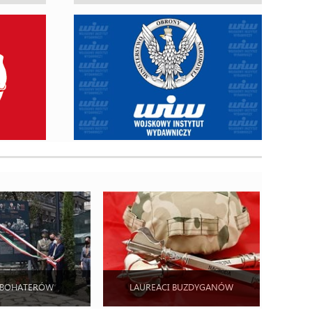
 BOHATERÓW
LAUREACI BUZDYGANÓW