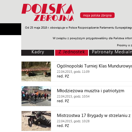
moja polska zbrojna
Od 25 maja 2018 r. obowiązuje w Polsce Rozporządzenie Parlamentu Europejskieg
Armia
Poligon
Sprzęt
Misje
Polityka
Prawo
W związku z powyższym przygotowaliśmy dla Państwa inform
Prosimy o 
Kadry
Z Jednostek
Patronaty Medial
Ogólnopolski Turniej Klas Mundurowy
22.04.2015, godz. 11:09
red. PZ
Młodzieżowa musztra i patriotyzm
22.04.2015, godz. 10:54
red. PZ
Mistrzostwa 17 Brygady w strzelaniu z
22.04.2015, godz. 10:28
red. PZ