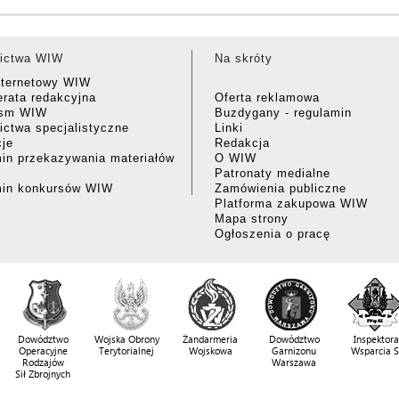
ictwa WIW
Na skróty
nternetowy WIW
rata redakcyjna
Oferta reklamowa
ism WIW
Buzdygany - regulamin
ctwa specjalistyczne
Linki
cje
Redakcja
in przekazywania materiałów
O WIW
Patronaty medialne
min konkursów WIW
Zamówienia publiczne
Platforma zakupowa WIW
Mapa strony
Ogłoszenia o pracę
Dowództwo
Wojska Obrony
Żandarmeria
Dowództwo
Inspektora
Operacyjne
Terytorialnej
Wojskowa
Garnizonu
Wsparcia 
Rodzajów
Warszawa
Sił Zbrojnych