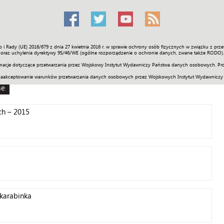
o i Rady (UE) 2016/679 z dnia 27 kwietnia 2016 r. w sprawie ochrony osób fizycznych w związku z 
Świat
Społeczność
Sport
Historia
Galerie
Wideo
ENGLI
oraz uchylenia dyrektywy 95/46/WE (ogólne rozporządzenie o ochronie danych, zwane także RODO).
acje dotyczące przetwarzania przez Wojskowy Instytut Wydawniczy Państwa danych osobowych. Pro
zaakceptowanie warunków przetwarzania danych osobowych przez Wojskowych Instytut Wydawniczy
ne
ch – 2015
 karabinka