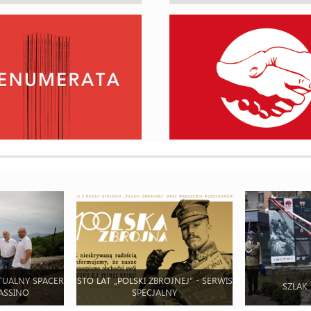
TUALNY SPACER
STO LAT „POLSKI ZBROJNEJ” - SERWIS
SZLAK
ASSINO
SPECJALNY