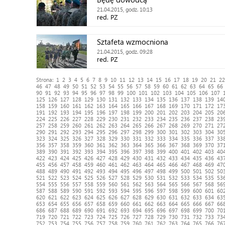
21.04.2015, godz. 10:13
red. PZ
Sztafeta wzmocniona
21.04.2015, godz. 09:28
red. PZ
Strona:
1
2
3
4
5
6
7
8
9
10
11
12
13
14
15
16
17
18
19
20
21
22
46
47
48
49
50
51
52
53
54
55
56
57
58
59
60
61
62
63
64
65
66
90
91
92
93
94
95
96
97
98
99
100
101
102
103
104
105
106
107
125
126
127
128
129
130
131
132
133
134
135
136
137
138
139
14
158
159
160
161
162
163
164
165
166
167
168
169
170
171
172
17
191
192
193
194
195
196
197
198
199
200
201
202
203
204
205
20
224
225
226
227
228
229
230
231
232
233
234
235
236
237
238
23
257
258
259
260
261
262
263
264
265
266
267
268
269
270
271
27
290
291
292
293
294
295
296
297
298
299
300
301
302
303
304
30
323
324
325
326
327
328
329
330
331
332
333
334
335
336
337
33
356
357
358
359
360
361
362
363
364
365
366
367
368
369
370
37
389
390
391
392
393
394
395
396
397
398
399
400
401
402
403
40
422
423
424
425
426
427
428
429
430
431
432
433
434
435
436
43
455
456
457
458
459
460
461
462
463
464
465
466
467
468
469
47
488
489
490
491
492
493
494
495
496
497
498
499
500
501
502
50
521
522
523
524
525
526
527
528
529
530
531
532
533
534
535
53
554
555
556
557
558
559
560
561
562
563
564
565
566
567
568
56
587
588
589
590
591
592
593
594
595
596
597
598
599
600
601
60
620
621
622
623
624
625
626
627
628
629
630
631
632
633
634
63
653
654
655
656
657
658
659
660
661
662
663
664
665
666
667
66
686
687
688
689
690
691
692
693
694
695
696
697
698
699
700
70
719
720
721
722
723
724
725
726
727
728
729
730
731
732
733
73
752
753
754
755
756
757
758
759
760
761
762
763
764
765
766
76