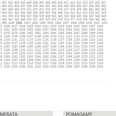
0
801
802
803
804
805
806
807
808
809
810
811
812
813
814
815
816
817
3
834
835
836
837
838
839
840
841
842
843
844
845
846
847
848
849
850
6
867
868
869
870
871
872
873
874
875
876
877
878
879
880
881
882
883
9
900
901
902
903
904
905
906
907
908
909
910
911
912
913
914
915
916
2
933
934
935
936
937
938
939
940
941
942
943
944
945
946
947
948
949
5
966
967
968
969
970
971
972
973
974
975
976
977
978
979
980
981
982
8
999
1000
1001
1002
1003
1004
1005
1006
1007
1008
1009
1010
1011
1012
25
1026
1027
1028
1029
1030
1031
1032
1033
1034
1035
1036
1037
1038
51
1052
1053
1054
1055
1056
1057
1058
1059
1060
1061
1062
1063
1064
77
1078
1079
1080
1081
1082
1083
1084
1085
1086
1087
1088
1089
1090
03
1104
1105
1106
1107
1108
1109
1110
1111
1112
1113
1114
1115
1116
29
1130
1131
1132
1133
1134
1135
1136
1137
1138
1139
1140
1141
1142
55
1156
1157
1158
1159
1160
1161
1162
1163
1164
1165
1166
1167
1168
81
1182
1183
1184
1185
1186
1187
1188
1189
1190
1191
1192
1193
1194
07
1208
1209
1210
1211
1212
1213
1214
1215
1216
1217
1218
1219
1220
33
1234
1235
1236
1237
1238
1239
1240
1241
1242
1243
1244
1245
1246
59
1260
1261
1262
1263
1264
1265
1266
1267
1268
1269
1270
1271
1272
85
1286
1287
1288
1289
1290
1291
1292
1293
1294
1295
1296
1297
1298
11
1312
1313
1314
1315
1316
1317
1318
1319
1320
1321
1322
1323
1324
37
1338
1339
1340
1341
1342
1343
1344
1345
1346
1347
1348
1349
1350
UMERATA
POMAGAMY