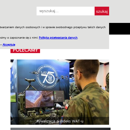
przetwarzaniem danych osobowych i w sprawie swobodnego przepływu takich danych
SH
SKLEP
Jednodniówki
Praca w WIW
simy o zapoznanie się z nimi:
Polityka przetwarzania danych
.
 –
Akceptuję
POLECAMY
Rywalizacja o indeks WAT-u