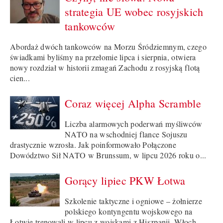
strategia UE wobec rosyjskich
tankowców
Abordaż dwóch tankowców na Morzu Śródziemnym, czego
świadkami byliśmy na przełomie lipca i sierpnia, otwiera
nowy rozdział w historii zmagań Zachodu z rosyjską flotą
cien...
Coraz więcej Alpha Scramble
Liczba alarmowych poderwań myśliwców
NATO na wschodniej flance Sojuszu
drastycznie wzrosła. Jak poinformowało Połączone
Dowództwo Sił NATO w Brunssum, w lipcu 2026 roku o...
Gorący lipiec PKW Łotwa
Szkolenie taktyczne i ogniowe – żołnierze
polskiego kontyngentu wojskowego na
Łotwie trenowali w lipcu z wojskami z Hiszpanii, Włoch,