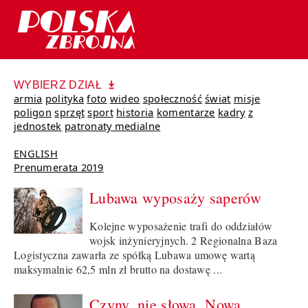
WYBIERZ DZIAŁ
armia
polityka
foto
wideo
społeczność
świat
misje
poligon
sprzęt
sport
historia
komentarze
kadry
z
jednostek
patronaty medialne
ENGLISH
Prenumerata 2019
Lubawa wyposaży saperów
Kolejne wyposażenie trafi do oddziałów
wojsk inżynieryjnych. 2 Regionalna Baza
Logistyczna zawarła ze spółką Lubawa umowę wartą
maksymalnie 62,5 mln zł brutto na dostawę ...
Czyny, nie słowa. Nowa