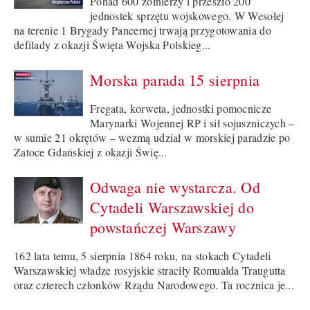
Ponad 600 żołnierzy i przeszło 200
jednostek sprzętu wojskowego. W Wesołej
na terenie 1 Brygady Pancernej trwają przygotowania do
defilady z okazji Święta Wojska Polskieg...
Morska parada 15 sierpnia
Fregata, korweta, jednostki pomocnicze
Marynarki Wojennej RP i sił sojuszniczych –
w sumie 21 okrętów – wezmą udział w morskiej paradzie po
Zatoce Gdańskiej z okazji Świę...
Odwaga nie wystarcza. Od
Cytadeli Warszawskiej do
powstańczej Warszawy
162 lata temu, 5 sierpnia 1864 roku, na stokach Cytadeli
Warszawskiej władze rosyjskie straciły Romualda Traugutta
oraz czterech członków Rządu Narodowego. Ta rocznica je...