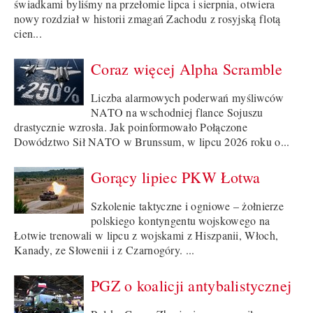
świadkami byliśmy na przełomie lipca i sierpnia, otwiera
nowy rozdział w historii zmagań Zachodu z rosyjską flotą
cien...
Coraz więcej Alpha Scramble
Liczba alarmowych poderwań myśliwców
NATO na wschodniej flance Sojuszu
drastycznie wzrosła. Jak poinformowało Połączone
Dowództwo Sił NATO w Brunssum, w lipcu 2026 roku o...
Gorący lipiec PKW Łotwa
Szkolenie taktyczne i ogniowe – żołnierze
polskiego kontyngentu wojskowego na
Łotwie trenowali w lipcu z wojskami z Hiszpanii, Włoch,
Kanady, ze Słowenii i z Czarnogóry. ...
PGZ o koalicji antybalistycznej