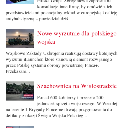
Polska Grupa Zbrojeniowa zaprosiła na
konsultacje inne firmy, by omówić z ich
przedstawicielami potencjalny wkład w europejską koalicję
antybalistyczną – powiedział dziś ...
Nowe wyrzutnie dla polskiego
wojska
Wojskowe Zakłady Uzbrojenia realizują dostawy kolejnych
wyrzutni iLauncher, które stanowią element rozwijanego
przez Polskę systemu obrony powietrznej Pilica+.
Przekazani...
Szachownica na Wisłostradzie
Ponad 600 żołnierzy i przeszło 200
jednostek sprzętu wojskowego. W Wesołej
na terenie 1 Brygady Pancernej trwają przygotowania do
defilady z okazji Święta Wojska Polskieg...