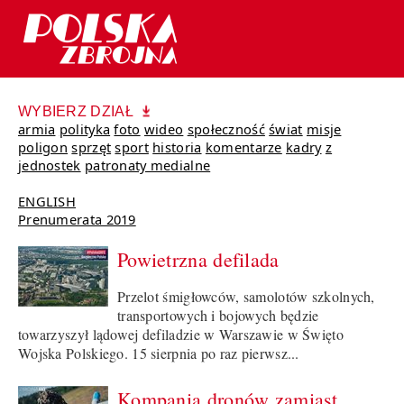
WYBIERZ DZIAŁ
armia
polityka
foto
wideo
społeczność
świat
misje
poligon
sprzęt
sport
historia
komentarze
kadry
z
jednostek
patronaty medialne
ENGLISH
Prenumerata 2019
Powietrzna defilada
Przelot śmigłowców, samolotów szkolnych,
transportowych i bojowych będzie
towarzyszył lądowej defiladzie w Warszawie w Święto
Wojska Polskiego. 15 sierpnia po raz pierwsz...
Kompania dronów zamiast