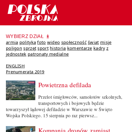
WYBIERZ DZIAŁ
armia
polityka
foto
wideo
społeczność
świat
misje
poligon
sprzęt
sport
historia
komentarze
kadry
z
jednostek
patronaty medialne
ENGLISH
Prenumerata 2019
Powietrzna defilada
Przelot śmigłowców, samolotów szkolnych,
transportowych i bojowych będzie
towarzyszył lądowej defiladzie w Warszawie w Święto
Wojska Polskiego. 15 sierpnia po raz pierwsz...
Kompania dronów zamiast