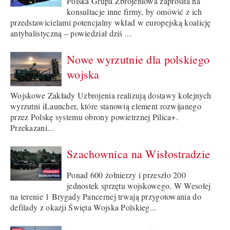
Polska Grupa Zbrojeniowa zaprosiła na
konsultacje inne firmy, by omówić z ich
przedstawicielami potencjalny wkład w europejską koalicję
antybalistyczną – powiedział dziś ...
Nowe wyrzutnie dla polskiego
wojska
Wojskowe Zakłady Uzbrojenia realizują dostawy kolejnych
wyrzutni iLauncher, które stanowią element rozwijanego
przez Polskę systemu obrony powietrznej Pilica+.
Przekazani...
Szachownica na Wisłostradzie
Ponad 600 żołnierzy i przeszło 200
jednostek sprzętu wojskowego. W Wesołej
na terenie 1 Brygady Pancernej trwają przygotowania do
defilady z okazji Święta Wojska Polskieg...