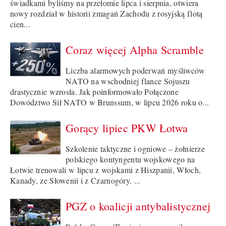
świadkami byliśmy na przełomie lipca i sierpnia, otwiera
nowy rozdział w historii zmagań Zachodu z rosyjską flotą
cien...
Coraz więcej Alpha Scramble
Liczba alarmowych poderwań myśliwców
NATO na wschodniej flance Sojuszu
drastycznie wzrosła. Jak poinformowało Połączone
Dowództwo Sił NATO w Brunssum, w lipcu 2026 roku o...
Gorący lipiec PKW Łotwa
Szkolenie taktyczne i ogniowe – żołnierze
polskiego kontyngentu wojskowego na
Łotwie trenowali w lipcu z wojskami z Hiszpanii, Włoch,
Kanady, ze Słowenii i z Czarnogóry. ...
PGZ o koalicji antybalistycznej