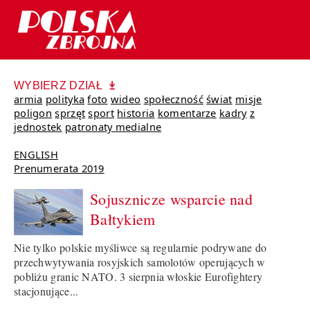
WYBIERZ DZIAŁ
armia
polityka
foto
wideo
społeczność
świat
misje
poligon
sprzęt
sport
historia
komentarze
kadry
z
jednostek
patronaty medialne
ENGLISH
Prenumerata 2019
Sojusznicze wsparcie nad
Bałtykiem
Nie tylko polskie myśliwce są regularnie podrywane do
przechwytywania rosyjskich samolotów operujących w
pobliżu granic NATO. 3 sierpnia włoskie Eurofightery
stacjonujące...