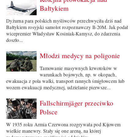
Bałtykiem
Dyżurna para polskich myśliwców przechwyciła dziś nad
Bałtykiem rosyjski samolot rozpoznawczy Ił-20M. Jak podał
wicepremier Władysław Kosiniak-Kamysz, do zdarzenia
doszło...
Młodzi medycy na poligonie
Tamowanie masywnych krwotoków w
warunkach bojowych, np. w okopach,
ewakuacja z pola walki, transport rannych śmigłowcem lub
wozem ewakuacji medycznej, udzielanie pierwsze...
Fallschirmjäger przeciwko
Polsce
W 1935 roku Armia Czerwona rozgrywała pod Kijowem
wielkie manewry. Stały się one areną, na której