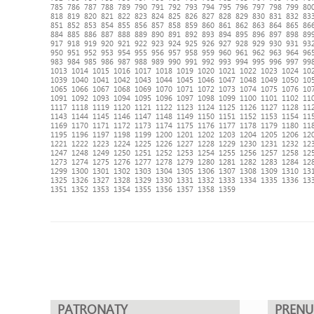
785
786
787
788
789
790
791
792
793
794
795
796
797
798
799
80
818
819
820
821
822
823
824
825
826
827
828
829
830
831
832
83
851
852
853
854
855
856
857
858
859
860
861
862
863
864
865
86
884
885
886
887
888
889
890
891
892
893
894
895
896
897
898
89
917
918
919
920
921
922
923
924
925
926
927
928
929
930
931
93
950
951
952
953
954
955
956
957
958
959
960
961
962
963
964
96
983
984
985
986
987
988
989
990
991
992
993
994
995
996
997
99
1013
1014
1015
1016
1017
1018
1019
1020
1021
1022
1023
1024
10
1039
1040
1041
1042
1043
1044
1045
1046
1047
1048
1049
1050
10
1065
1066
1067
1068
1069
1070
1071
1072
1073
1074
1075
1076
10
1091
1092
1093
1094
1095
1096
1097
1098
1099
1100
1101
1102
11
1117
1118
1119
1120
1121
1122
1123
1124
1125
1126
1127
1128
11
1143
1144
1145
1146
1147
1148
1149
1150
1151
1152
1153
1154
11
1169
1170
1171
1172
1173
1174
1175
1176
1177
1178
1179
1180
11
1195
1196
1197
1198
1199
1200
1201
1202
1203
1204
1205
1206
12
1221
1222
1223
1224
1225
1226
1227
1228
1229
1230
1231
1232
12
1247
1248
1249
1250
1251
1252
1253
1254
1255
1256
1257
1258
12
1273
1274
1275
1276
1277
1278
1279
1280
1281
1282
1283
1284
12
1299
1300
1301
1302
1303
1304
1305
1306
1307
1308
1309
1310
13
1325
1326
1327
1328
1329
1330
1331
1332
1333
1334
1335
1336
13
1351
1352
1353
1354
1355
1356
1357
1358
1359
PATRONATY
PREN