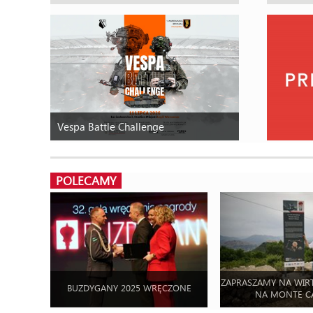
Vespa Battle Challenge
POLECAMY
ZAPRASZAMY NA WIR
BUZDYGANY 2025 WRĘCZONE
NA MONTE C