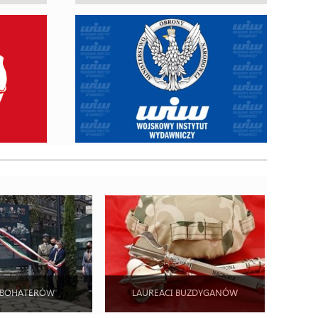
 BOHATERÓW
LAUREACI BUZDYGANÓW