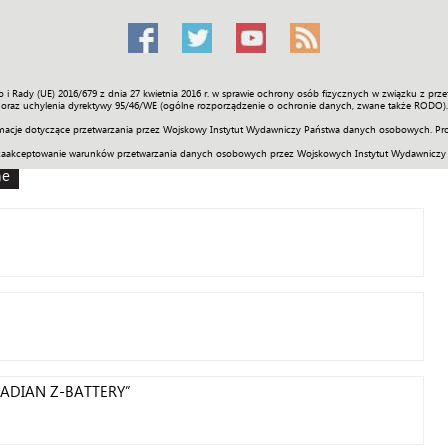
o i Rady (UE) 2016/679 z dnia 27 kwietnia 2016 r. w sprawie ochrony osób fizycznych w związku z 
Świat
Społeczność
Sport
Historia
Galerie
Wideo
ENGLI
oraz uchylenia dyrektywy 95/46/WE (ogólne rozporządzenie o ochronie danych, zwane także RODO).
acje dotyczące przetwarzania przez Wojskowy Instytut Wydawniczy Państwa danych osobowych. Pro
zaakceptowanie warunków przetwarzania danych osobowych przez Wojskowych Instytut Wydawniczy
ne
ANADIAN Z-BATTERY”