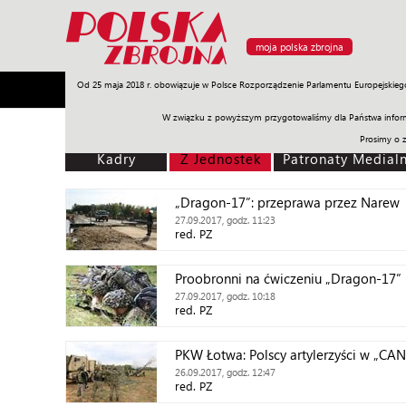
moja polska zbrojna
Od 25 maja 2018 r. obowiązuje w Polsce Rozporządzenie Parlamentu Europejskieg
Armia
Poligon
Sprzęt
Misje
Polityka
Prawo
W związku z powyższym przygotowaliśmy dla Państwa inform
Prosimy o 
Kadry
Z Jednostek
Patronaty Medial
„Dragon-17”: przeprawa przez Narew
27.09.2017, godz. 11:23
red. PZ
Proobronni na ćwiczeniu „Dragon-17”
27.09.2017, godz. 10:18
red. PZ
PKW Łotwa: Polscy artylerzyści w „C
26.09.2017, godz. 12:47
red. PZ