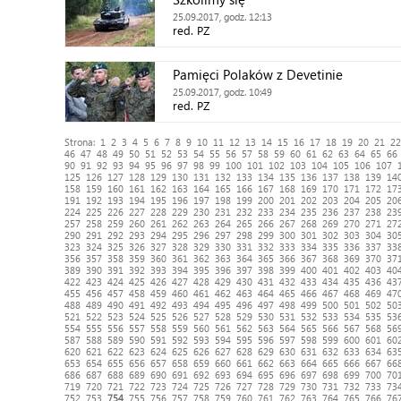
25.09.2017, godz. 12:13
red. PZ
Pamięci Polaków z Devetinie
25.09.2017, godz. 10:49
red. PZ
Strona:
1
2
3
4
5
6
7
8
9
10
11
12
13
14
15
16
17
18
19
20
21
22
46
47
48
49
50
51
52
53
54
55
56
57
58
59
60
61
62
63
64
65
66
90
91
92
93
94
95
96
97
98
99
100
101
102
103
104
105
106
107
125
126
127
128
129
130
131
132
133
134
135
136
137
138
139
14
158
159
160
161
162
163
164
165
166
167
168
169
170
171
172
17
191
192
193
194
195
196
197
198
199
200
201
202
203
204
205
20
224
225
226
227
228
229
230
231
232
233
234
235
236
237
238
23
257
258
259
260
261
262
263
264
265
266
267
268
269
270
271
27
290
291
292
293
294
295
296
297
298
299
300
301
302
303
304
30
323
324
325
326
327
328
329
330
331
332
333
334
335
336
337
33
356
357
358
359
360
361
362
363
364
365
366
367
368
369
370
37
389
390
391
392
393
394
395
396
397
398
399
400
401
402
403
40
422
423
424
425
426
427
428
429
430
431
432
433
434
435
436
43
455
456
457
458
459
460
461
462
463
464
465
466
467
468
469
47
488
489
490
491
492
493
494
495
496
497
498
499
500
501
502
50
521
522
523
524
525
526
527
528
529
530
531
532
533
534
535
53
554
555
556
557
558
559
560
561
562
563
564
565
566
567
568
56
587
588
589
590
591
592
593
594
595
596
597
598
599
600
601
60
620
621
622
623
624
625
626
627
628
629
630
631
632
633
634
63
653
654
655
656
657
658
659
660
661
662
663
664
665
666
667
66
686
687
688
689
690
691
692
693
694
695
696
697
698
699
700
70
719
720
721
722
723
724
725
726
727
728
729
730
731
732
733
73
752
753
754
755
756
757
758
759
760
761
762
763
764
765
766
76