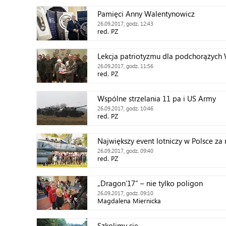
Pamięci Anny Walentynowicz
26.09.2017, godz. 12:43
red. PZ
Lekcja patriotyzmu dla podchorążych
26.09.2017, godz. 11:56
red. PZ
Wspólne strzelania 11 pa i US Army
26.09.2017, godz. 10:46
red. PZ
​​​​​Największy event lotniczy w Polsce za
26.09.2017, godz. 09:40
red. PZ
„Dragon’17” – nie tylko poligon
26.09.2017, godz. 09:10
Magdalena Miernicka
Szkolimy się