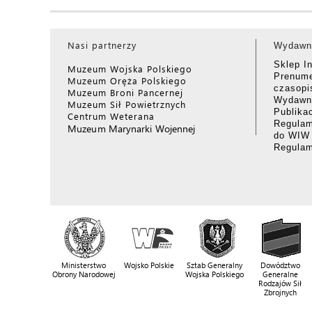
Nasi partnerzy
Wydawn
Sklep I
Muzeum Wojska Polskiego
Prenume
Muzeum Oręża Polskiego
czasop
Muzeum Broni Pancernej
Wydawni
Muzeum Sił Powietrznych
Publika
Centrum Weterana
Regulam
Muzeum Marynarki Wojennej
do WIW
Regula
Ministerstwo
Wojsko Polskie
Sztab Generalny
Dowództwo
Obrony Narodowej
Wojska Polskiego
Generalne
Rodzajów Sił
Zbrojnych