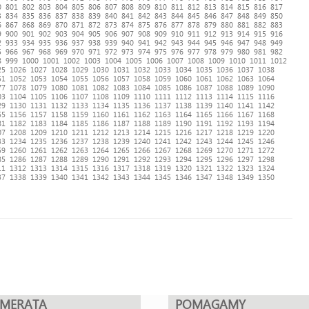
0
801
802
803
804
805
806
807
808
809
810
811
812
813
814
815
816
817
3
834
835
836
837
838
839
840
841
842
843
844
845
846
847
848
849
850
6
867
868
869
870
871
872
873
874
875
876
877
878
879
880
881
882
883
9
900
901
902
903
904
905
906
907
908
909
910
911
912
913
914
915
916
2
933
934
935
936
937
938
939
940
941
942
943
944
945
946
947
948
949
5
966
967
968
969
970
971
972
973
974
975
976
977
978
979
980
981
982
8
999
1000
1001
1002
1003
1004
1005
1006
1007
1008
1009
1010
1011
1012
25
1026
1027
1028
1029
1030
1031
1032
1033
1034
1035
1036
1037
1038
51
1052
1053
1054
1055
1056
1057
1058
1059
1060
1061
1062
1063
1064
77
1078
1079
1080
1081
1082
1083
1084
1085
1086
1087
1088
1089
1090
03
1104
1105
1106
1107
1108
1109
1110
1111
1112
1113
1114
1115
1116
29
1130
1131
1132
1133
1134
1135
1136
1137
1138
1139
1140
1141
1142
55
1156
1157
1158
1159
1160
1161
1162
1163
1164
1165
1166
1167
1168
81
1182
1183
1184
1185
1186
1187
1188
1189
1190
1191
1192
1193
1194
07
1208
1209
1210
1211
1212
1213
1214
1215
1216
1217
1218
1219
1220
33
1234
1235
1236
1237
1238
1239
1240
1241
1242
1243
1244
1245
1246
59
1260
1261
1262
1263
1264
1265
1266
1267
1268
1269
1270
1271
1272
85
1286
1287
1288
1289
1290
1291
1292
1293
1294
1295
1296
1297
1298
11
1312
1313
1314
1315
1316
1317
1318
1319
1320
1321
1322
1323
1324
37
1338
1339
1340
1341
1342
1343
1344
1345
1346
1347
1348
1349
1350
UMERATA
POMAGAMY