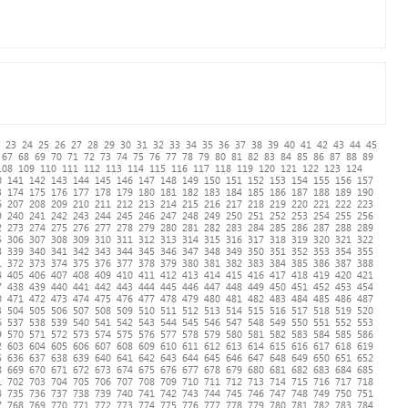
23
24
25
26
27
28
29
30
31
32
33
34
35
36
37
38
39
40
41
42
43
44
45
67
68
69
70
71
72
73
74
75
76
77
78
79
80
81
82
83
84
85
86
87
88
89
108
109
110
111
112
113
114
115
116
117
118
119
120
121
122
123
124
0
141
142
143
144
145
146
147
148
149
150
151
152
153
154
155
156
157
3
174
175
176
177
178
179
180
181
182
183
184
185
186
187
188
189
190
6
207
208
209
210
211
212
213
214
215
216
217
218
219
220
221
222
223
9
240
241
242
243
244
245
246
247
248
249
250
251
252
253
254
255
256
2
273
274
275
276
277
278
279
280
281
282
283
284
285
286
287
288
289
5
306
307
308
309
310
311
312
313
314
315
316
317
318
319
320
321
322
8
339
340
341
342
343
344
345
346
347
348
349
350
351
352
353
354
355
1
372
373
374
375
376
377
378
379
380
381
382
383
384
385
386
387
388
4
405
406
407
408
409
410
411
412
413
414
415
416
417
418
419
420
421
7
438
439
440
441
442
443
444
445
446
447
448
449
450
451
452
453
454
0
471
472
473
474
475
476
477
478
479
480
481
482
483
484
485
486
487
3
504
505
506
507
508
509
510
511
512
513
514
515
516
517
518
519
520
6
537
538
539
540
541
542
543
544
545
546
547
548
549
550
551
552
553
9
570
571
572
573
574
575
576
577
578
579
580
581
582
583
584
585
586
2
603
604
605
606
607
608
609
610
611
612
613
614
615
616
617
618
619
5
636
637
638
639
640
641
642
643
644
645
646
647
648
649
650
651
652
8
669
670
671
672
673
674
675
676
677
678
679
680
681
682
683
684
685
1
702
703
704
705
706
707
708
709
710
711
712
713
714
715
716
717
718
4
735
736
737
738
739
740
741
742
743
744
745
746
747
748
749
750
751
7
768
769
770
771
772
773
774
775
776
777
778
779
780
781
782
783
784