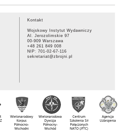
Kontakt
Wojskowy Instytut Wydawniczy
Al. Jerozolimskie 97
00-909 Warszawa
+48 261 849 008
NIP: 701-02-67-116
sekretariat@zbrojni.pl
t
Wielonarodowy
Wielonarodowa
Centrum
Agencja
SZ
Korpus
Dywizja
Szkolenia Sił
Uzbrojenia
Północno-
Północny-
Połączonych
Wschodni
Wschód
NATO (JFTC)