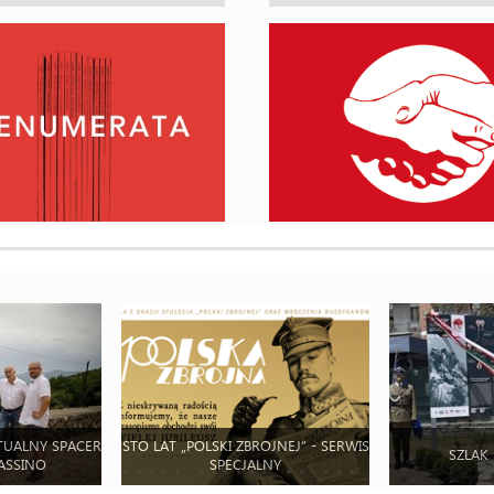
TUALNY SPACER
STO LAT „POLSKI ZBROJNEJ” - SERWIS
SZLAK
ASSINO
SPECJALNY