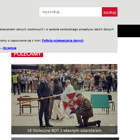
przetwarzaniem danych osobowych i w sprawie swobodnego przepływu takich danych
SH
SKLEP
Jednodniówki
Praca w WIW
simy o zapoznanie się z nimi:
Polityka przetwarzania danych
.
 –
Akceptuję
POLECAMY
18 Stołeczna BOT z własnym sztandarem