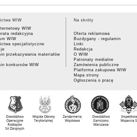
ictwa WIW
Na skróty
nternetowy WIW
rata redakcyjna
Oferta reklamowa
ism WIW
Buzdygany - regulamin
ctwa specjalistyczne
Linki
cje
Redakcja
in przekazywania materiałów
O WIW
Patronaty medialne
min konkursów WIW
Zamówienia publiczne
Platforma zakupowa WIW
Mapa strony
Ogłoszenia o pracę
Dowództwo
Wojska Obrony
Żandarmeria
Dowództwo
Inspektora
Operacyjne
Terytorialnej
Wojskowa
Garnizonu
Wsparcia 
Rodzajów
Warszawa
Sił Zbrojnych