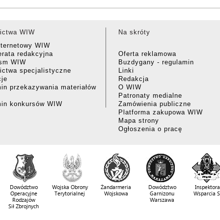
ictwa WIW
Na skróty
nternetowy WIW
rata redakcyjna
Oferta reklamowa
ism WIW
Buzdygany - regulamin
ctwa specjalistyczne
Linki
cje
Redakcja
in przekazywania materiałów
O WIW
Patronaty medialne
min konkursów WIW
Zamówienia publiczne
Platforma zakupowa WIW
Mapa strony
Ogłoszenia o pracę
Dowództwo
Wojska Obrony
Żandarmeria
Dowództwo
Inspektora
Operacyjne
Terytorialnej
Wojskowa
Garnizonu
Wsparcia 
Rodzajów
Warszawa
Sił Zbrojnych