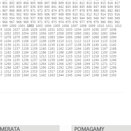
0
801
802
803
804
805
806
807
808
809
810
811
812
813
814
815
816
817
3
834
835
836
837
838
839
840
841
842
843
844
845
846
847
848
849
850
6
867
868
869
870
871
872
873
874
875
876
877
878
879
880
881
882
883
9
900
901
902
903
904
905
906
907
908
909
910
911
912
913
914
915
916
2
933
934
935
936
937
938
939
940
941
942
943
944
945
946
947
948
949
5
966
967
968
969
970
971
972
973
974
975
976
977
978
979
980
981
982
8
999
1000
1001
1002
1003
1004
1005
1006
1007
1008
1009
1010
1011
1012
25
1026
1027
1028
1029
1030
1031
1032
1033
1034
1035
1036
1037
1038
51
1052
1053
1054
1055
1056
1057
1058
1059
1060
1061
1062
1063
1064
77
1078
1079
1080
1081
1082
1083
1084
1085
1086
1087
1088
1089
1090
03
1104
1105
1106
1107
1108
1109
1110
1111
1112
1113
1114
1115
1116
29
1130
1131
1132
1133
1134
1135
1136
1137
1138
1139
1140
1141
1142
55
1156
1157
1158
1159
1160
1161
1162
1163
1164
1165
1166
1167
1168
81
1182
1183
1184
1185
1186
1187
1188
1189
1190
1191
1192
1193
1194
07
1208
1209
1210
1211
1212
1213
1214
1215
1216
1217
1218
1219
1220
33
1234
1235
1236
1237
1238
1239
1240
1241
1242
1243
1244
1245
1246
59
1260
1261
1262
1263
1264
1265
1266
1267
1268
1269
1270
1271
1272
85
1286
1287
1288
1289
1290
1291
1292
1293
1294
1295
1296
1297
1298
11
1312
1313
1314
1315
1316
1317
1318
1319
1320
1321
1322
1323
1324
37
1338
1339
1340
1341
1342
1343
1344
1345
1346
1347
1348
1349
1350
UMERATA
POMAGAMY