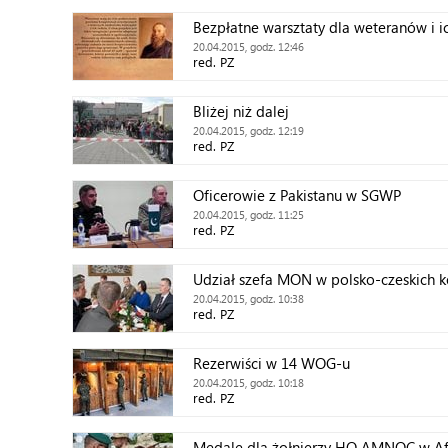
Bezpłatne warsztaty dla weteranów i i
20.04.2015, godz. 12:46
red. PZ
Bliżej niż dalej
20.04.2015, godz. 12:19
red. PZ
Oficerowie z Pakistanu w SGWP
20.04.2015, godz. 11:25
red. PZ
Udział szefa MON w polsko-czeskich k
20.04.2015, godz. 10:38
red. PZ
Rezerwiści w 14 WOG-u
20.04.2015, godz. 10:18
red. PZ
Medale dla żołnierzy HQ AMNOC w Af