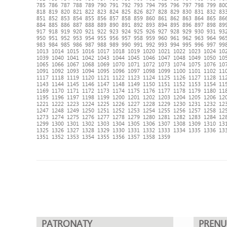
785
786
787
788
789
790
791
792
793
794
795
796
797
798
799
80
818
819
820
821
822
823
824
825
826
827
828
829
830
831
832
83
851
852
853
854
855
856
857
858
859
860
861
862
863
864
865
86
884
885
886
887
888
889
890
891
892
893
894
895
896
897
898
89
917
918
919
920
921
922
923
924
925
926
927
928
929
930
931
93
950
951
952
953
954
955
956
957
958
959
960
961
962
963
964
96
983
984
985
986
987
988
989
990
991
992
993
994
995
996
997
99
1013
1014
1015
1016
1017
1018
1019
1020
1021
1022
1023
1024
10
1039
1040
1041
1042
1043
1044
1045
1046
1047
1048
1049
1050
10
1065
1066
1067
1068
1069
1070
1071
1072
1073
1074
1075
1076
10
1091
1092
1093
1094
1095
1096
1097
1098
1099
1100
1101
1102
11
1117
1118
1119
1120
1121
1122
1123
1124
1125
1126
1127
1128
11
1143
1144
1145
1146
1147
1148
1149
1150
1151
1152
1153
1154
11
1169
1170
1171
1172
1173
1174
1175
1176
1177
1178
1179
1180
11
1195
1196
1197
1198
1199
1200
1201
1202
1203
1204
1205
1206
12
1221
1222
1223
1224
1225
1226
1227
1228
1229
1230
1231
1232
12
1247
1248
1249
1250
1251
1252
1253
1254
1255
1256
1257
1258
12
1273
1274
1275
1276
1277
1278
1279
1280
1281
1282
1283
1284
12
1299
1300
1301
1302
1303
1304
1305
1306
1307
1308
1309
1310
13
1325
1326
1327
1328
1329
1330
1331
1332
1333
1334
1335
1336
13
1351
1352
1353
1354
1355
1356
1357
1358
1359
PATRONATY
PREN