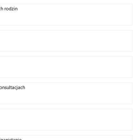
ch rodzin
onsultacjach
ganistanie