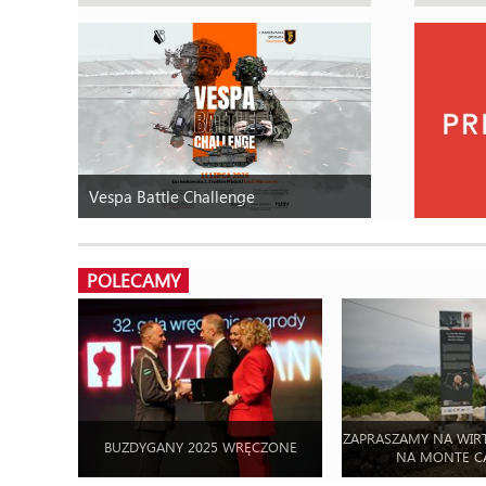
Vespa Battle Challenge
POLECAMY
ZAPRASZAMY NA WIR
BUZDYGANY 2025 WRĘCZONE
NA MONTE C