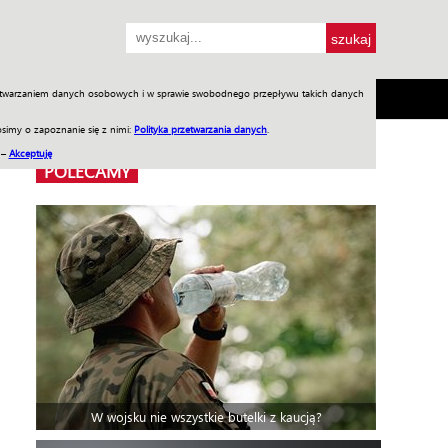
przetwarzaniem danych osobowych i w sprawie swobodnego przepływu takich danych
SH
SKLEP
Jednodniówki
Praca w WIW
simy o zapoznanie się z nimi:
Polityka przetwarzania danych
.
 –
Akceptuję
POLECAMY
W wojsku nie wszystkie butelki z kaucją?