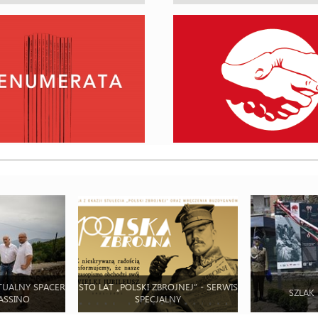
TUALNY SPACER
STO LAT „POLSKI ZBROJNEJ” - SERWIS
SZLAK
ASSINO
SPECJALNY