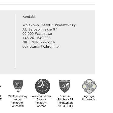
Kontakt
Wojskowy Instytut Wydawniczy
Al. Jerozolimskie 97
00-909 Warszawa
+48 261 849 008
NIP: 701-02-67-116
sekretariat@zbrojni.pl
t
Wielonarodowy
Wielonarodowa
Centrum
Agencja
SZ
Korpus
Dywizja
Szkolenia Sił
Uzbrojenia
Północno-
Północny-
Połączonych
Wschodni
Wschód
NATO (JFTC)