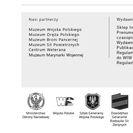
Nasi partnerzy
Wydawn
Sklep I
Muzeum Wojska Polskiego
Prenume
Muzeum Oręża Polskiego
czasop
Muzeum Broni Pancernej
Wydawni
Muzeum Sił Powietrznych
Publika
Centrum Weterana
Regulam
Muzeum Marynarki Wojennej
do WIW
Regula
Ministerstwo
Wojsko Polskie
Sztab Generalny
Dowództwo
Obrony Narodowej
Wojska Polskiego
Generalne
Rodzajów Sił
Zbrojnych