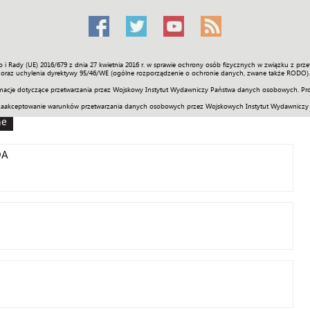
o i Rady (UE) 2016/679 z dnia 27 kwietnia 2016 r. w sprawie ochrony osób fizycznych w związku z 
Świat
Społeczność
Sport
Historia
Galerie
Wideo
ENGLI
oraz uchylenia dyrektywy 95/46/WE (ogólne rozporządzenie o ochronie danych, zwane także RODO).
acje dotyczące przetwarzania przez Wojskowy Instytut Wydawniczy Państwa danych osobowych. Pro
zaakceptowanie warunków przetwarzania danych osobowych przez Wojskowych Instytut Wydawniczy
ne
DA