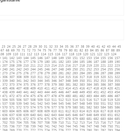
23
24
25
26
27
28
29
30
31
32
33
34
35
36
37
38
39
40
41
42
43
44
45
67
68
69
70
71
72
73
74
75
76
77
78
79
80
81
82
83
84
85
86
87
88
89
108
109
110
111
112
113
114
115
116
117
118
119
120
121
122
123
124
0
141
142
143
144
145
146
147
148
149
150
151
152
153
154
155
156
157
3
174
175
176
177
178
179
180
181
182
183
184
185
186
187
188
189
190
6
207
208
209
210
211
212
213
214
215
216
217
218
219
220
221
222
223
9
240
241
242
243
244
245
246
247
248
249
250
251
252
253
254
255
256
2
273
274
275
276
277
278
279
280
281
282
283
284
285
286
287
288
289
5
306
307
308
309
310
311
312
313
314
315
316
317
318
319
320
321
322
8
339
340
341
342
343
344
345
346
347
348
349
350
351
352
353
354
355
1
372
373
374
375
376
377
378
379
380
381
382
383
384
385
386
387
388
4
405
406
407
408
409
410
411
412
413
414
415
416
417
418
419
420
421
7
438
439
440
441
442
443
444
445
446
447
448
449
450
451
452
453
454
0
471
472
473
474
475
476
477
478
479
480
481
482
483
484
485
486
487
3
504
505
506
507
508
509
510
511
512
513
514
515
516
517
518
519
520
6
537
538
539
540
541
542
543
544
545
546
547
548
549
550
551
552
553
9
570
571
572
573
574
575
576
577
578
579
580
581
582
583
584
585
586
2
603
604
605
606
607
608
609
610
611
612
613
614
615
616
617
618
619
5
636
637
638
639
640
641
642
643
644
645
646
647
648
649
650
651
652
8
669
670
671
672
673
674
675
676
677
678
679
680
681
682
683
684
685
1
702
703
704
705
706
707
708
709
710
711
712
713
714
715
716
717
718
4
735
736
737
738
739
740
741
742
743
744
745
746
747
748
749
750
751
7
768
769
770
771
772
773
774
775
776
777
778
779
780
781
782
783
784