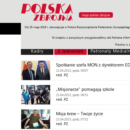
moja polska zbrojna
Od 25 maja 2018 r. obowiązuje w Polsce Rozporządzenie Parlamentu Europejskieg
Armia
Poligon
Sprzęt
Misje
Polityka
Prawo
W związku z powyższym przygotowaliśmy dla Państwa inform
Prosimy o 
Kadry
Z Jednostek
Patronaty Medial
Spotkanie szefa MON z dyrektorem E
21.04.2015, godz. 09:07
red. PZ
„Misjonarze” pomagają szkole
21.04.2015, godz. 08:31
red. PZ
Moja krew – Twoje życie
21.04.2015, godz. 07:52
red. PZ