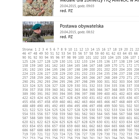
20.04.2015, godz. 09:03
red. PZ
Postawa obywatelska
20.04.2015, godz. 08:32
red. PZ
Strona:
1
2
3
4
5
6
7
8
9
10
11
12
13
14
15
16
17
18
19
20
21
22
46
47
48
49
50
51
52
53
54
55
56
57
58
59
60
61
62
63
64
65
66
90
91
92
93
94
95
96
97
98
99
100
101
102
103
104
105
106
107
125
126
127
128
129
130
131
132
133
134
135
136
137
138
139
14
158
159
160
161
162
163
164
165
166
167
168
169
170
171
172
17
191
192
193
194
195
196
197
198
199
200
201
202
203
204
205
20
224
225
226
227
228
229
230
231
232
233
234
235
236
237
238
23
257
258
259
260
261
262
263
264
265
266
267
268
269
270
271
27
290
291
292
293
294
295
296
297
298
299
300
301
302
303
304
30
323
324
325
326
327
328
329
330
331
332
333
334
335
336
337
33
356
357
358
359
360
361
362
363
364
365
366
367
368
369
370
37
389
390
391
392
393
394
395
396
397
398
399
400
401
402
403
40
422
423
424
425
426
427
428
429
430
431
432
433
434
435
436
43
455
456
457
458
459
460
461
462
463
464
465
466
467
468
469
47
488
489
490
491
492
493
494
495
496
497
498
499
500
501
502
50
521
522
523
524
525
526
527
528
529
530
531
532
533
534
535
53
554
555
556
557
558
559
560
561
562
563
564
565
566
567
568
56
587
588
589
590
591
592
593
594
595
596
597
598
599
600
601
60
620
621
622
623
624
625
626
627
628
629
630
631
632
633
634
63
653
654
655
656
657
658
659
660
661
662
663
664
665
666
667
66
686
687
688
689
690
691
692
693
694
695
696
697
698
699
700
70
719
720
721
722
723
724
725
726
727
728
729
730
731
732
733
73
752
753
754
755
756
757
758
759
760
761
762
763
764
765
766
76