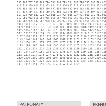
785
786
787
788
789
790
791
792
793
794
795
796
797
798
799
80
818
819
820
821
822
823
824
825
826
827
828
829
830
831
832
83
851
852
853
854
855
856
857
858
859
860
861
862
863
864
865
86
884
885
886
887
888
889
890
891
892
893
894
895
896
897
898
89
917
918
919
920
921
922
923
924
925
926
927
928
929
930
931
93
950
951
952
953
954
955
956
957
958
959
960
961
962
963
964
96
983
984
985
986
987
988
989
990
991
992
993
994
995
996
997
99
1013
1014
1015
1016
1017
1018
1019
1020
1021
1022
1023
1024
10
1039
1040
1041
1042
1043
1044
1045
1046
1047
1048
1049
1050
10
1065
1066
1067
1068
1069
1070
1071
1072
1073
1074
1075
1076
10
1091
1092
1093
1094
1095
1096
1097
1098
1099
1100
1101
1102
11
1117
1118
1119
1120
1121
1122
1123
1124
1125
1126
1127
1128
11
1143
1144
1145
1146
1147
1148
1149
1150
1151
1152
1153
1154
11
1169
1170
1171
1172
1173
1174
1175
1176
1177
1178
1179
1180
11
1195
1196
1197
1198
1199
1200
1201
1202
1203
1204
1205
1206
12
1221
1222
1223
1224
1225
1226
1227
1228
1229
1230
1231
1232
12
1247
1248
1249
1250
1251
1252
1253
1254
1255
1256
1257
1258
12
1273
1274
1275
1276
1277
1278
1279
1280
1281
1282
1283
1284
12
1299
1300
1301
1302
1303
1304
1305
1306
1307
1308
1309
1310
13
1325
1326
1327
1328
1329
1330
1331
1332
1333
1334
1335
1336
13
1351
1352
1353
1354
1355
1356
1357
1358
1359
PATRONATY
PREN