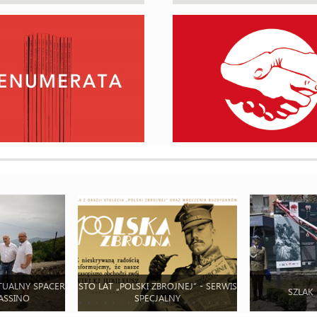
TUALNY SPACER
STO LAT „POLSKI ZBROJNEJ” - SERWIS
SZLAK
ASSINO
SPECJALNY