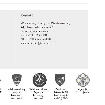
Kontakt
Wojskowy Instytut Wydawniczy
Al. Jerozolimskie 97
00-909 Warszawa
+48 261 849 008
NIP: 701-02-67-116
sekretariat@zbrojni.pl
t
Wielonarodowy
Wielonarodowa
Centrum
Agencja
SZ
Korpus
Dywizja
Szkolenia Sił
Uzbrojenia
Północno-
Północny-
Połączonych
Wschodni
Wschód
NATO (JFTC)