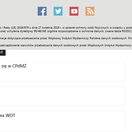
o i Rady (UE) 2016/679 z dnia 27 kwietnia 2016 r. w sprawie ochrony osób fizycznych w związku z 
Świat
Społeczność
Sport
Historia
Galerie
Wideo
ENGLI
oraz uchylenia dyrektywy 95/46/WE (ogólne rozporządzenie o ochronie danych, zwane także RODO).
acje dotyczące przetwarzania przez Wojskowy Instytut Wydawniczy Państwa danych osobowych. Pro
zaakceptowanie warunków przetwarzania danych osobowych przez Wojskowych Instytut Wydawniczy
ne
ł się w CPdMZ
kowa WOT