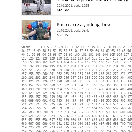
22.01.2021, godz. 10:33
red. PZ
Podhalańczycy oddają krew
22.01.2021, godz. 09:45
red. PZ
Strona:
1
2
3
4
5
6
7
8
9
10
11
12
13
14
15
16
17
18
19
20
21
22
46
47
48
49
50
51
52
53
54
55
56
57
58
59
60
61
62
63
64
65
66
90
91
92
93
94
95
96
97
98
99
100
101
102
103
104
105
106
107
125
126
127
128
129
130
131
132
133
134
135
136
137
138
139
14
158
159
160
161
162
163
164
165
166
167
168
169
170
171
172
17
191
192
193
194
195
196
197
198
199
200
201
202
203
204
205
20
224
225
226
227
228
229
230
231
232
233
234
235
236
237
238
23
257
258
259
260
261
262
263
264
265
266
267
268
269
270
271
27
290
291
292
293
294
295
296
297
298
299
300
301
302
303
304
30
323
324
325
326
327
328
329
330
331
332
333
334
335
336
337
33
356
357
358
359
360
361
362
363
364
365
366
367
368
369
370
37
389
390
391
392
393
394
395
396
397
398
399
400
401
402
403
40
422
423
424
425
426
427
428
429
430
431
432
433
434
435
436
43
455
456
457
458
459
460
461
462
463
464
465
466
467
468
469
47
488
489
490
491
492
493
494
495
496
497
498
499
500
501
502
50
521
522
523
524
525
526
527
528
529
530
531
532
533
534
535
53
554
555
556
557
558
559
560
561
562
563
564
565
566
567
568
56
587
588
589
590
591
592
593
594
595
596
597
598
599
600
601
60
620
621
622
623
624
625
626
627
628
629
630
631
632
633
634
63
653
654
655
656
657
658
659
660
661
662
663
664
665
666
667
66
686
687
688
689
690
691
692
693
694
695
696
697
698
699
700
70
719
720
721
722
723
724
725
726
727
728
729
730
731
732
733
73
752
753
754
755
756
757
758
759
760
761
762
763
764
765
766
76