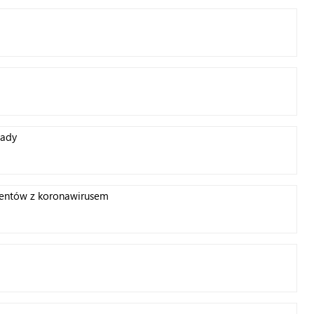
gady
jentów z koronawirusem