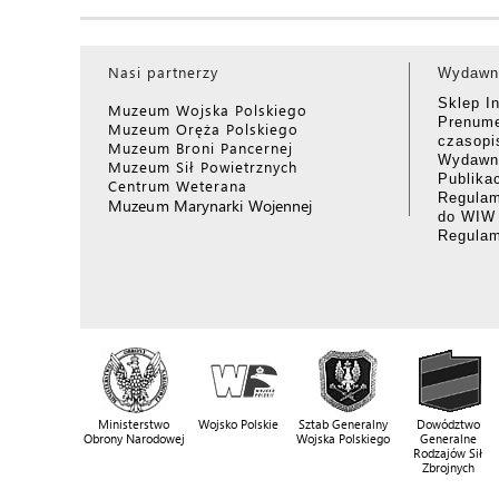
Nasi partnerzy
Wydawn
Sklep I
Muzeum Wojska Polskiego
Prenume
Muzeum Oręża Polskiego
czasop
Muzeum Broni Pancernej
Wydawni
Muzeum Sił Powietrznych
Publika
Centrum Weterana
Regulam
Muzeum Marynarki Wojennej
do WIW
Regula
Ministerstwo
Wojsko Polskie
Sztab Generalny
Dowództwo
Obrony Narodowej
Wojska Polskiego
Generalne
Rodzajów Sił
Zbrojnych