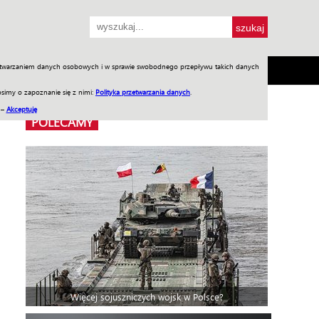
przetwarzaniem danych osobowych i w sprawie swobodnego przepływu takich danych
SH
SKLEP
Jednodniówki
Praca w WIW
simy o zapoznanie się z nimi:
Polityka przetwarzania danych
.
 –
Akceptuję
POLECAMY
Więcej sojuszniczych wojsk w Polsce?