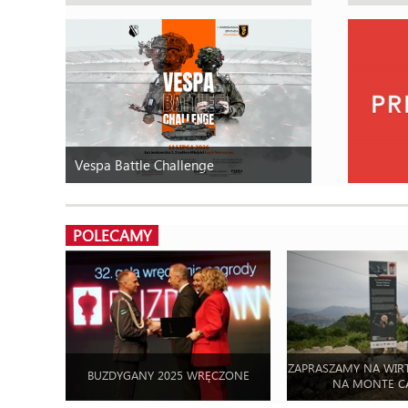
Vespa Battle Challenge
POLECAMY
ZAPRASZAMY NA WIR
BUZDYGANY 2025 WRĘCZONE
NA MONTE C