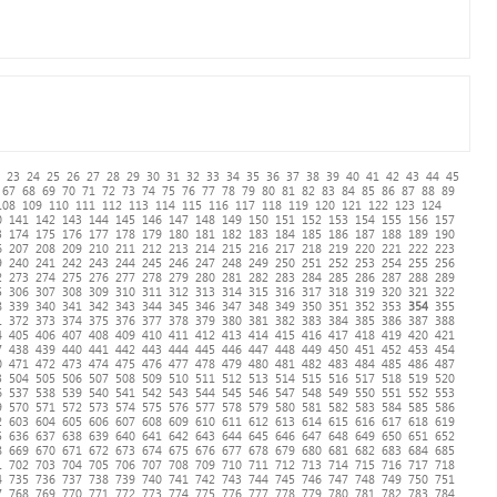
23
24
25
26
27
28
29
30
31
32
33
34
35
36
37
38
39
40
41
42
43
44
45
67
68
69
70
71
72
73
74
75
76
77
78
79
80
81
82
83
84
85
86
87
88
89
108
109
110
111
112
113
114
115
116
117
118
119
120
121
122
123
124
0
141
142
143
144
145
146
147
148
149
150
151
152
153
154
155
156
157
3
174
175
176
177
178
179
180
181
182
183
184
185
186
187
188
189
190
6
207
208
209
210
211
212
213
214
215
216
217
218
219
220
221
222
223
9
240
241
242
243
244
245
246
247
248
249
250
251
252
253
254
255
256
2
273
274
275
276
277
278
279
280
281
282
283
284
285
286
287
288
289
5
306
307
308
309
310
311
312
313
314
315
316
317
318
319
320
321
322
8
339
340
341
342
343
344
345
346
347
348
349
350
351
352
353
354
355
1
372
373
374
375
376
377
378
379
380
381
382
383
384
385
386
387
388
4
405
406
407
408
409
410
411
412
413
414
415
416
417
418
419
420
421
7
438
439
440
441
442
443
444
445
446
447
448
449
450
451
452
453
454
0
471
472
473
474
475
476
477
478
479
480
481
482
483
484
485
486
487
3
504
505
506
507
508
509
510
511
512
513
514
515
516
517
518
519
520
6
537
538
539
540
541
542
543
544
545
546
547
548
549
550
551
552
553
9
570
571
572
573
574
575
576
577
578
579
580
581
582
583
584
585
586
2
603
604
605
606
607
608
609
610
611
612
613
614
615
616
617
618
619
5
636
637
638
639
640
641
642
643
644
645
646
647
648
649
650
651
652
8
669
670
671
672
673
674
675
676
677
678
679
680
681
682
683
684
685
1
702
703
704
705
706
707
708
709
710
711
712
713
714
715
716
717
718
4
735
736
737
738
739
740
741
742
743
744
745
746
747
748
749
750
751
7
768
769
770
771
772
773
774
775
776
777
778
779
780
781
782
783
784