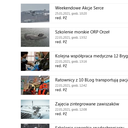
Weekendowe Akcje Serce
25.01.2021, godz. 10:20
red. PZ
Szkolenie morskie ORP Orzeł
22.01.2021, godz. 13:52
red. PZ
Kolejna współpraca medyczna 12 Bry
22.01.2021, godz. 13:16
red. PZ
Ratownicy z 10 BLog transportują pac
22.01.2021, godz. 12:42
red. PZ
Zajęcia zintegrowane zawiszaków
22.01.2021, godz. 12:08
red. PZ
Szkolenie saperskie spadochroniarzy