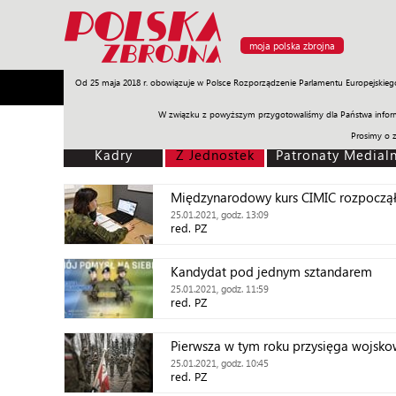
moja polska zbrojna
Od 25 maja 2018 r. obowiązuje w Polsce Rozporządzenie Parlamentu Europejskieg
Armia
Poligon
Sprzęt
Misje
Polityka
Prawo
W związku z powyższym przygotowaliśmy dla Państwa inform
Prosimy o 
Kadry
Z Jednostek
Patronaty Medial
Międzynarodowy kurs CIMIC rozpoczą
25.01.2021, godz. 13:09
red. PZ
Kandydat pod jednym sztandarem
25.01.2021, godz. 11:59
red. PZ
Pierwsza w tym roku przysięga wojs
25.01.2021, godz. 10:45
red. PZ