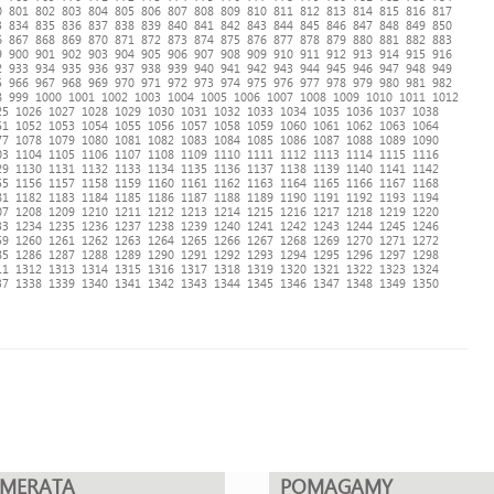
0
801
802
803
804
805
806
807
808
809
810
811
812
813
814
815
816
817
3
834
835
836
837
838
839
840
841
842
843
844
845
846
847
848
849
850
6
867
868
869
870
871
872
873
874
875
876
877
878
879
880
881
882
883
9
900
901
902
903
904
905
906
907
908
909
910
911
912
913
914
915
916
2
933
934
935
936
937
938
939
940
941
942
943
944
945
946
947
948
949
5
966
967
968
969
970
971
972
973
974
975
976
977
978
979
980
981
982
8
999
1000
1001
1002
1003
1004
1005
1006
1007
1008
1009
1010
1011
1012
25
1026
1027
1028
1029
1030
1031
1032
1033
1034
1035
1036
1037
1038
51
1052
1053
1054
1055
1056
1057
1058
1059
1060
1061
1062
1063
1064
77
1078
1079
1080
1081
1082
1083
1084
1085
1086
1087
1088
1089
1090
03
1104
1105
1106
1107
1108
1109
1110
1111
1112
1113
1114
1115
1116
29
1130
1131
1132
1133
1134
1135
1136
1137
1138
1139
1140
1141
1142
55
1156
1157
1158
1159
1160
1161
1162
1163
1164
1165
1166
1167
1168
81
1182
1183
1184
1185
1186
1187
1188
1189
1190
1191
1192
1193
1194
07
1208
1209
1210
1211
1212
1213
1214
1215
1216
1217
1218
1219
1220
33
1234
1235
1236
1237
1238
1239
1240
1241
1242
1243
1244
1245
1246
59
1260
1261
1262
1263
1264
1265
1266
1267
1268
1269
1270
1271
1272
85
1286
1287
1288
1289
1290
1291
1292
1293
1294
1295
1296
1297
1298
11
1312
1313
1314
1315
1316
1317
1318
1319
1320
1321
1322
1323
1324
37
1338
1339
1340
1341
1342
1343
1344
1345
1346
1347
1348
1349
1350
UMERATA
POMAGAMY