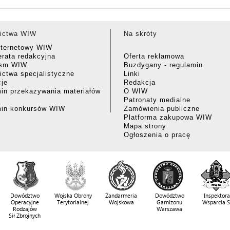
ictwa WIW
Na skróty
nternetowy WIW
rata redakcyjna
Oferta reklamowa
ism WIW
Buzdygany - regulamin
ctwa specjalistyczne
Linki
cje
Redakcja
in przekazywania materiałów
O WIW
Patronaty medialne
min konkursów WIW
Zamówienia publiczne
Platforma zakupowa WIW
Mapa strony
Ogłoszenia o pracę
Dowództwo
Wojska Obrony
Żandarmeria
Dowództwo
Inspektora
Operacyjne
Terytorialnej
Wojskowa
Garnizonu
Wsparcia 
Rodzajów
Warszawa
Sił Zbrojnych