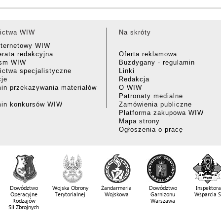
ictwa WIW
Na skróty
nternetowy WIW
rata redakcyjna
Oferta reklamowa
ism WIW
Buzdygany - regulamin
ctwa specjalistyczne
Linki
cje
Redakcja
in przekazywania materiałów
O WIW
Patronaty medialne
min konkursów WIW
Zamówienia publiczne
Platforma zakupowa WIW
Mapa strony
Ogłoszenia o pracę
Dowództwo
Wojska Obrony
Żandarmeria
Dowództwo
Inspektora
Operacyjne
Terytorialnej
Wojskowa
Garnizonu
Wsparcia 
Rodzajów
Warszawa
Sił Zbrojnych