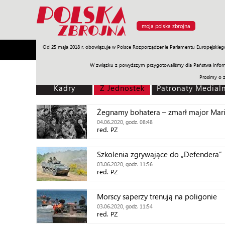
moja polska zbrojna
Od 25 maja 2018 r. obowiązuje w Polsce Rozporządzenie Parlamentu Europejskieg
Armia
Poligon
Sprzęt
Misje
Polityka
Prawo
W związku z powyższym przygotowaliśmy dla Państwa inform
Prosimy o 
Kadry
Z Jednostek
Patronaty Medial
Żegnamy bohatera – zmarł major Mari
04.06.2020, godz. 08:48
red. PZ
Szkolenia zgrywające do „Defendera”
03.06.2020, godz. 11:56
red. PZ
Morscy saperzy trenują na poligonie
03.06.2020, godz. 11:54
red. PZ