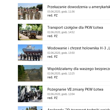
Przekazanie dowodzenia u amerykańsk
03.06.2020, godz. 11:36
red. PZ
Transport czołgów dla PKW Łotwa
02.06.2020, godz. 14:52
red. PZ
Wodowanie i chrzest holownika H-3 „
02.06.2020, godz. 13:50
red. PZ
Współdziałamy dla waszego bezpiecz
02.06.2020, godz. 12:25
red. PZ
Pożegnanie VII zmiany PKW Łotwa
02.06.2020, godz. 12:04
red. PZ
Anakonda '20: transport techniki woj