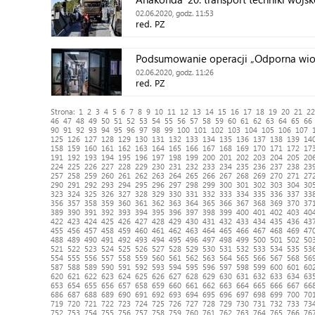
02.06.2020, godz. 11:53
red. PZ
Podsumowanie operacji „Odporna wio
02.06.2020, godz. 11:26
red. PZ
Strona:
1
2
3
4
5
6
7
8
9
10
11
12
13
14
15
16
17
18
19
20
21
22
46
47
48
49
50
51
52
53
54
55
56
57
58
59
60
61
62
63
64
65
66
90
91
92
93
94
95
96
97
98
99
100
101
102
103
104
105
106
107
125
126
127
128
129
130
131
132
133
134
135
136
137
138
139
14
158
159
160
161
162
163
164
165
166
167
168
169
170
171
172
17
191
192
193
194
195
196
197
198
199
200
201
202
203
204
205
20
224
225
226
227
228
229
230
231
232
233
234
235
236
237
238
23
257
258
259
260
261
262
263
264
265
266
267
268
269
270
271
27
290
291
292
293
294
295
296
297
298
299
300
301
302
303
304
30
323
324
325
326
327
328
329
330
331
332
333
334
335
336
337
33
356
357
358
359
360
361
362
363
364
365
366
367
368
369
370
37
389
390
391
392
393
394
395
396
397
398
399
400
401
402
403
40
422
423
424
425
426
427
428
429
430
431
432
433
434
435
436
43
455
456
457
458
459
460
461
462
463
464
465
466
467
468
469
47
488
489
490
491
492
493
494
495
496
497
498
499
500
501
502
50
521
522
523
524
525
526
527
528
529
530
531
532
533
534
535
53
554
555
556
557
558
559
560
561
562
563
564
565
566
567
568
56
587
588
589
590
591
592
593
594
595
596
597
598
599
600
601
60
620
621
622
623
624
625
626
627
628
629
630
631
632
633
634
63
653
654
655
656
657
658
659
660
661
662
663
664
665
666
667
66
686
687
688
689
690
691
692
693
694
695
696
697
698
699
700
70
719
720
721
722
723
724
725
726
727
728
729
730
731
732
733
73
752
753
754
755
756
757
758
759
760
761
762
763
764
765
766
76