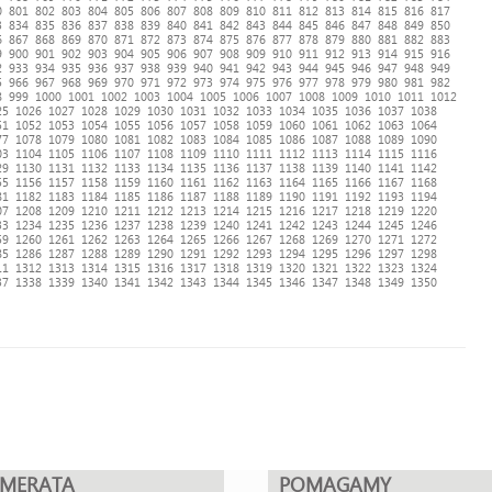
0
801
802
803
804
805
806
807
808
809
810
811
812
813
814
815
816
817
3
834
835
836
837
838
839
840
841
842
843
844
845
846
847
848
849
850
6
867
868
869
870
871
872
873
874
875
876
877
878
879
880
881
882
883
9
900
901
902
903
904
905
906
907
908
909
910
911
912
913
914
915
916
2
933
934
935
936
937
938
939
940
941
942
943
944
945
946
947
948
949
5
966
967
968
969
970
971
972
973
974
975
976
977
978
979
980
981
982
8
999
1000
1001
1002
1003
1004
1005
1006
1007
1008
1009
1010
1011
1012
25
1026
1027
1028
1029
1030
1031
1032
1033
1034
1035
1036
1037
1038
51
1052
1053
1054
1055
1056
1057
1058
1059
1060
1061
1062
1063
1064
77
1078
1079
1080
1081
1082
1083
1084
1085
1086
1087
1088
1089
1090
03
1104
1105
1106
1107
1108
1109
1110
1111
1112
1113
1114
1115
1116
29
1130
1131
1132
1133
1134
1135
1136
1137
1138
1139
1140
1141
1142
55
1156
1157
1158
1159
1160
1161
1162
1163
1164
1165
1166
1167
1168
81
1182
1183
1184
1185
1186
1187
1188
1189
1190
1191
1192
1193
1194
07
1208
1209
1210
1211
1212
1213
1214
1215
1216
1217
1218
1219
1220
33
1234
1235
1236
1237
1238
1239
1240
1241
1242
1243
1244
1245
1246
59
1260
1261
1262
1263
1264
1265
1266
1267
1268
1269
1270
1271
1272
85
1286
1287
1288
1289
1290
1291
1292
1293
1294
1295
1296
1297
1298
11
1312
1313
1314
1315
1316
1317
1318
1319
1320
1321
1322
1323
1324
37
1338
1339
1340
1341
1342
1343
1344
1345
1346
1347
1348
1349
1350
UMERATA
POMAGAMY