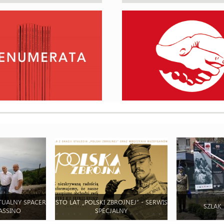
TUALNY SPACER
STO LAT „POLSKI ZBROJNEJ” - SERWIS
SZLAK
ASSINO
SPECJALNY