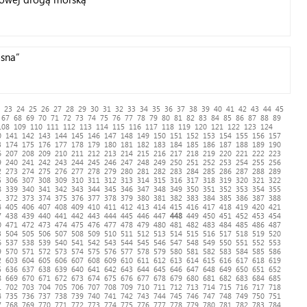
sna”
23
24
25
26
27
28
29
30
31
32
33
34
35
36
37
38
39
40
41
42
43
44
45
67
68
69
70
71
72
73
74
75
76
77
78
79
80
81
82
83
84
85
86
87
88
89
108
109
110
111
112
113
114
115
116
117
118
119
120
121
122
123
124
0
141
142
143
144
145
146
147
148
149
150
151
152
153
154
155
156
157
3
174
175
176
177
178
179
180
181
182
183
184
185
186
187
188
189
190
6
207
208
209
210
211
212
213
214
215
216
217
218
219
220
221
222
223
9
240
241
242
243
244
245
246
247
248
249
250
251
252
253
254
255
256
2
273
274
275
276
277
278
279
280
281
282
283
284
285
286
287
288
289
5
306
307
308
309
310
311
312
313
314
315
316
317
318
319
320
321
322
8
339
340
341
342
343
344
345
346
347
348
349
350
351
352
353
354
355
1
372
373
374
375
376
377
378
379
380
381
382
383
384
385
386
387
388
4
405
406
407
408
409
410
411
412
413
414
415
416
417
418
419
420
421
7
438
439
440
441
442
443
444
445
446
447
448
449
450
451
452
453
454
0
471
472
473
474
475
476
477
478
479
480
481
482
483
484
485
486
487
3
504
505
506
507
508
509
510
511
512
513
514
515
516
517
518
519
520
6
537
538
539
540
541
542
543
544
545
546
547
548
549
550
551
552
553
9
570
571
572
573
574
575
576
577
578
579
580
581
582
583
584
585
586
2
603
604
605
606
607
608
609
610
611
612
613
614
615
616
617
618
619
5
636
637
638
639
640
641
642
643
644
645
646
647
648
649
650
651
652
8
669
670
671
672
673
674
675
676
677
678
679
680
681
682
683
684
685
1
702
703
704
705
706
707
708
709
710
711
712
713
714
715
716
717
718
4
735
736
737
738
739
740
741
742
743
744
745
746
747
748
749
750
751
7
768
769
770
771
772
773
774
775
776
777
778
779
780
781
782
783
784