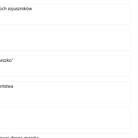
ich sojuszników
Leszko”
eństwa
skowej drogą morską