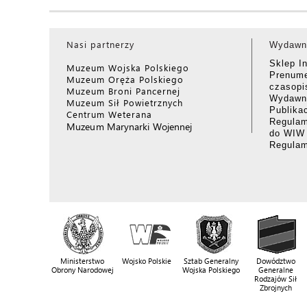
Nasi partnerzy
Wydawn
Sklep I
Muzeum Wojska Polskiego
Prenume
Muzeum Oręża Polskiego
czasop
Muzeum Broni Pancernej
Wydawni
Muzeum Sił Powietrznych
Publika
Centrum Weterana
Regulam
Muzeum Marynarki Wojennej
do WIW
Regula
Ministerstwo
Wojsko Polskie
Sztab Generalny
Dowództwo
Obrony Narodowej
Wojska Polskiego
Generalne
Rodzajów Sił
Zbrojnych