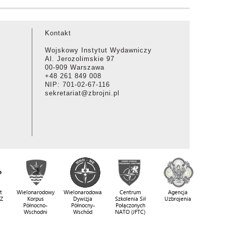
Kontakt
Wojskowy Instytut Wydawniczy
Al. Jerozolimskie 97
00-909 Warszawa
+48 261 849 008
NIP: 701-02-67-116
sekretariat@zbrojni.pl
t
Wielonarodowy
Wielonarodowa
Centrum
Agencja
SZ
Korpus
Dywizja
Szkolenia Sił
Uzbrojenia
Północno-
Północny-
Połączonych
Wschodni
Wschód
NATO (JFTC)