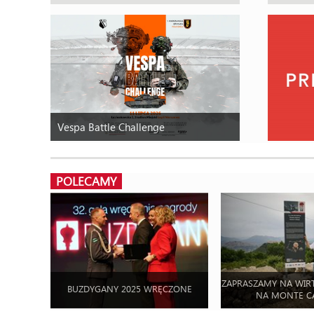
Vespa Battle Challenge
POLECAMY
ZAPRASZAMY NA WIR
BUZDYGANY 2025 WRĘCZONE
NA MONTE C