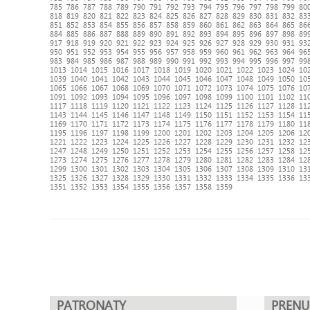
785
786
787
788
789
790
791
792
793
794
795
796
797
798
799
80
818
819
820
821
822
823
824
825
826
827
828
829
830
831
832
83
851
852
853
854
855
856
857
858
859
860
861
862
863
864
865
86
884
885
886
887
888
889
890
891
892
893
894
895
896
897
898
89
917
918
919
920
921
922
923
924
925
926
927
928
929
930
931
93
950
951
952
953
954
955
956
957
958
959
960
961
962
963
964
96
983
984
985
986
987
988
989
990
991
992
993
994
995
996
997
99
1013
1014
1015
1016
1017
1018
1019
1020
1021
1022
1023
1024
10
1039
1040
1041
1042
1043
1044
1045
1046
1047
1048
1049
1050
10
1065
1066
1067
1068
1069
1070
1071
1072
1073
1074
1075
1076
10
1091
1092
1093
1094
1095
1096
1097
1098
1099
1100
1101
1102
11
1117
1118
1119
1120
1121
1122
1123
1124
1125
1126
1127
1128
11
1143
1144
1145
1146
1147
1148
1149
1150
1151
1152
1153
1154
11
1169
1170
1171
1172
1173
1174
1175
1176
1177
1178
1179
1180
11
1195
1196
1197
1198
1199
1200
1201
1202
1203
1204
1205
1206
12
1221
1222
1223
1224
1225
1226
1227
1228
1229
1230
1231
1232
12
1247
1248
1249
1250
1251
1252
1253
1254
1255
1256
1257
1258
12
1273
1274
1275
1276
1277
1278
1279
1280
1281
1282
1283
1284
12
1299
1300
1301
1302
1303
1304
1305
1306
1307
1308
1309
1310
13
1325
1326
1327
1328
1329
1330
1331
1332
1333
1334
1335
1336
13
1351
1352
1353
1354
1355
1356
1357
1358
1359
PATRONATY
PREN