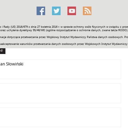
o i Rady (UE) 2016/679 z dnia 27 kwietnia 2016 r. w sprawie ochrony osób fizycznych w związku z 
Świat
Społeczność
Sport
Historia
Galerie
Wideo
ENGLI
oraz uchylenia dyrektywy 95/46/WE (ogólne rozporządzenie o ochronie danych, zwane także RODO).
acje dotyczące przetwarzania przez Wojskowy Instytut Wydawniczy Państwa danych osobowych. Pro
zaakceptowanie warunków przetwarzania danych osobowych przez Wojskowych Instytut Wydawniczy
ne
an Słowiński