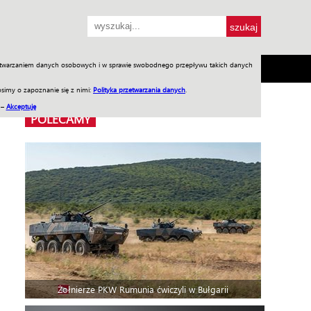
przetwarzaniem danych osobowych i w sprawie swobodnego przepływu takich danych
SH
SKLEP
Jednodniówki
Praca w WIW
simy o zapoznanie się z nimi:
Polityka przetwarzania danych
.
 –
Akceptuję
POLECAMY
Żołnierze PKW Rumunia ćwiczyli w Bułgarii