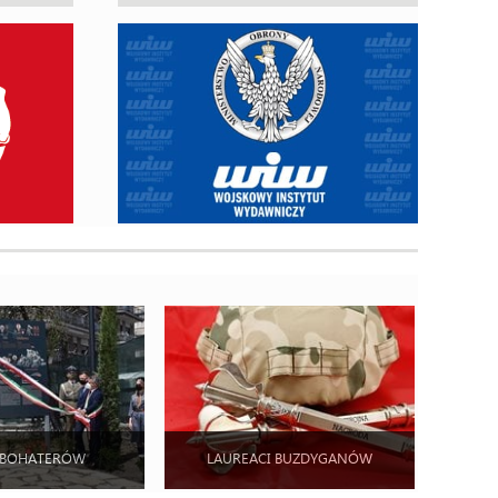
 BOHATERÓW
LAUREACI BUZDYGANÓW