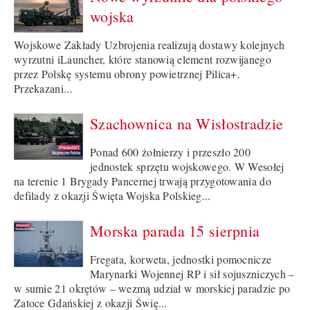
wojska
Wojskowe Zakłady Uzbrojenia realizują dostawy kolejnych
wyrzutni iLauncher, które stanowią element rozwijanego
przez Polskę systemu obrony powietrznej Pilica+.
Przekazani...
Szachownica na Wisłostradzie
Ponad 600 żołnierzy i przeszło 200
jednostek sprzętu wojskowego. W Wesołej
na terenie 1 Brygady Pancernej trwają przygotowania do
defilady z okazji Święta Wojska Polskieg...
Morska parada 15 sierpnia
Fregata, korweta, jednostki pomocnicze
Marynarki Wojennej RP i sił sojuszniczych –
w sumie 21 okrętów – wezmą udział w morskiej paradzie po
Zatoce Gdańskiej z okazji Świę...