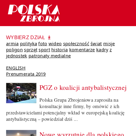
WYBIERZ DZIAŁ
armia
polityka
foto
wideo
społeczność
świat
misje
poligon
sprzęt
sport
historia
komentarze
kadry
z
jednostek
patronaty medialne
ENGLISH
Prenumerata 2019
PGZ o koalicji antybalistycznej
Polska Grupa Zbrojeniowa zaprosiła na
konsultacje inne firmy, by omówić z ich
przedstawicielami potencjalny wkład w europejską koalicję
antybalistyczną – powiedział dziś ...
Nowe wyrzutnie dla polskiego