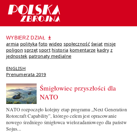
WYBIERZ DZIAŁ
armia
polityka
foto
wideo
społeczność
świat
misje
poligon
sprzęt
sport
historia
komentarze
kadry
z
jednostek
patronaty medialne
ENGLISH
Prenumerata 2019
Śmigłowiec przyszłości dla
NATO
NATO rozpoczęło kolejny etap programu „Next Generation
Rotorcraft Capability”, którego celem jest opracowanie
nowego średniego śmigłowca wielozadaniowego dla państw
Sojus...