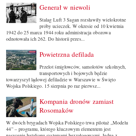
Generał w niewoli
Stalag Luft 3 Sagan rozsławiły wielokrotne
próby ucieczek. W okresie od 10 kwietnia
1942 do 25 marca 1944 roku administracja obozowa
odnotowała ich 262. Do historii przes...
Powietrzna defilada
Przelot śmigłowców, samolotów szkolnych,
transportowych i bojowych będzie
towarzyszył lądowej defiladzie w Warszawie w Święto
Wojska Polskiego. 15 sierpnia po raz pierwsz...
Kompania dronów zamiast
Rosomaków
W dwóch brygadach Wojska Polskiego trwa pilotaż „Modelu
44” – programu, którego kluczowym elementem jest
nasycenie batalionu systemami bezzałogowymi. Jedną z