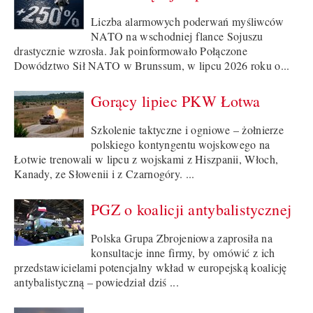
Liczba alarmowych poderwań myśliwców
NATO na wschodniej flance Sojuszu
drastycznie wzrosła. Jak poinformowało Połączone
Dowództwo Sił NATO w Brunssum, w lipcu 2026 roku o...
Gorący lipiec PKW Łotwa
Szkolenie taktyczne i ogniowe – żołnierze
polskiego kontyngentu wojskowego na
Łotwie trenowali w lipcu z wojskami z Hiszpanii, Włoch,
Kanady, ze Słowenii i z Czarnogóry. ...
PGZ o koalicji antybalistycznej
Polska Grupa Zbrojeniowa zaprosiła na
konsultacje inne firmy, by omówić z ich
przedstawicielami potencjalny wkład w europejską koalicję
antybalistyczną – powiedział dziś ...