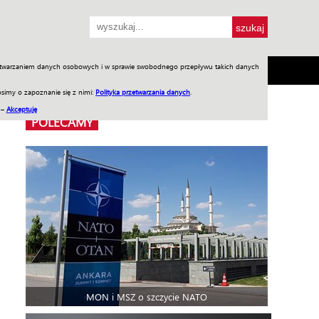
przetwarzaniem danych osobowych i w sprawie swobodnego przepływu takich danych
SH
SKLEP
Jednodniówki
Praca w WIW
simy o zapoznanie się z nimi:
Polityka przetwarzania danych
.
 –
Akceptuję
POLECAMY
MON i MSZ o szczycie NATO