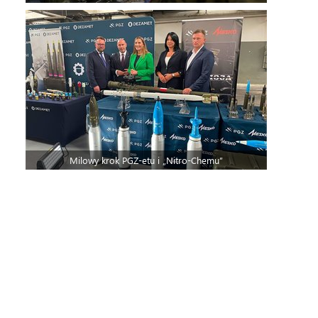
Milowy krok PGZ-etu i „Nitro-Chemu”