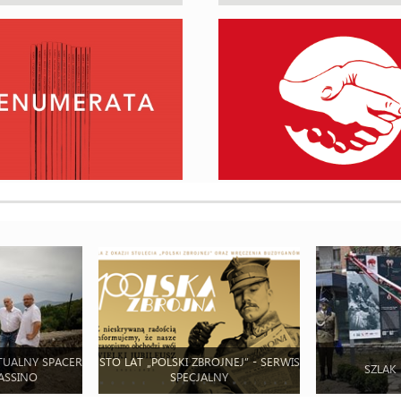
TUALNY SPACER
STO LAT „POLSKI ZBROJNEJ” - SERWIS
SZLAK
ASSINO
SPECJALNY