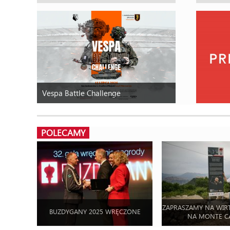
Vespa Battle Challenge
POLECAMY
ZAPRASZAMY NA WIR
BUZDYGANY 2025 WRĘCZONE
NA MONTE C