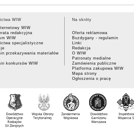
ictwa WIW
Na skróty
nternetowy WIW
rata redakcyjna
Oferta reklamowa
ism WIW
Buzdygany - regulamin
ctwa specjalistyczne
Linki
cje
Redakcja
in przekazywania materiałów
O WIW
Patronaty medialne
min konkursów WIW
Zamówienia publiczne
Platforma zakupowa WIW
Mapa strony
Ogłoszenia o pracę
Dowództwo
Wojska Obrony
Żandarmeria
Dowództwo
Inspektora
Operacyjne
Terytorialnej
Wojskowa
Garnizonu
Wsparcia 
Rodzajów
Warszawa
Sił Zbrojnych