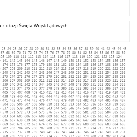
 z okazji Święta Wojsk Lądowych
23
24
25
26
27
28
29
30
31
32
33
34
35
36
37
38
39
40
41
42
43
44
45
67
68
69
70
71
72
73
74
75
76
77
78
79
80
81
82
83
84
85
86
87
88
89
108
109
110
111
112
113
114
115
116
117
118
119
120
121
122
123
124
0
141
142
143
144
145
146
147
148
149
150
151
152
153
154
155
156
157
3
174
175
176
177
178
179
180
181
182
183
184
185
186
187
188
189
190
6
207
208
209
210
211
212
213
214
215
216
217
218
219
220
221
222
223
9
240
241
242
243
244
245
246
247
248
249
250
251
252
253
254
255
256
2
273
274
275
276
277
278
279
280
281
282
283
284
285
286
287
288
289
5
306
307
308
309
310
311
312
313
314
315
316
317
318
319
320
321
322
8
339
340
341
342
343
344
345
346
347
348
349
350
351
352
353
354
355
1
372
373
374
375
376
377
378
379
380
381
382
383
384
385
386
387
388
4
405
406
407
408
409
410
411
412
413
414
415
416
417
418
419
420
421
7
438
439
440
441
442
443
444
445
446
447
448
449
450
451
452
453
454
0
471
472
473
474
475
476
477
478
479
480
481
482
483
484
485
486
487
3
504
505
506
507
508
509
510
511
512
513
514
515
516
517
518
519
520
6
537
538
539
540
541
542
543
544
545
546
547
548
549
550
551
552
553
9
570
571
572
573
574
575
576
577
578
579
580
581
582
583
584
585
586
2
603
604
605
606
607
608
609
610
611
612
613
614
615
616
617
618
619
5
636
637
638
639
640
641
642
643
644
645
646
647
648
649
650
651
652
8
669
670
671
672
673
674
675
676
677
678
679
680
681
682
683
684
685
1
702
703
704
705
706
707
708
709
710
711
712
713
714
715
716
717
718
4
735
736
737
738
739
740
741
742
743
744
745
746
747
748
749
750
751
7
768
769
770
771
772
773
774
775
776
777
778
779
780
781
782
783
784