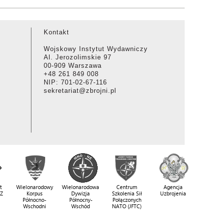
Kontakt
Wojskowy Instytut Wydawniczy
Al. Jerozolimskie 97
00-909 Warszawa
+48 261 849 008
NIP: 701-02-67-116
sekretariat@zbrojni.pl
t
Wielonarodowy
Wielonarodowa
Centrum
Agencja
SZ
Korpus
Dywizja
Szkolenia Sił
Uzbrojenia
Północno-
Północny-
Połączonych
Wschodni
Wschód
NATO (JFTC)