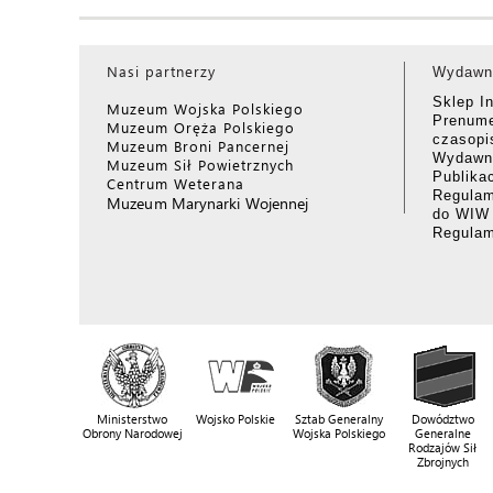
Nasi partnerzy
Wydawn
Sklep I
Muzeum Wojska Polskiego
Prenume
Muzeum Oręża Polskiego
czasop
Muzeum Broni Pancernej
Wydawni
Muzeum Sił Powietrznych
Publika
Centrum Weterana
Regulam
Muzeum Marynarki Wojennej
do WIW
Regula
Ministerstwo
Wojsko Polskie
Sztab Generalny
Dowództwo
Obrony Narodowej
Wojska Polskiego
Generalne
Rodzajów Sił
Zbrojnych