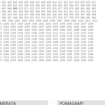
0
801
802
803
804
805
806
807
808
809
810
811
812
813
814
815
816
817
3
834
835
836
837
838
839
840
841
842
843
844
845
846
847
848
849
850
6
867
868
869
870
871
872
873
874
875
876
877
878
879
880
881
882
883
9
900
901
902
903
904
905
906
907
908
909
910
911
912
913
914
915
916
2
933
934
935
936
937
938
939
940
941
942
943
944
945
946
947
948
949
5
966
967
968
969
970
971
972
973
974
975
976
977
978
979
980
981
982
8
999
1000
1001
1002
1003
1004
1005
1006
1007
1008
1009
1010
1011
1012
25
1026
1027
1028
1029
1030
1031
1032
1033
1034
1035
1036
1037
1038
51
1052
1053
1054
1055
1056
1057
1058
1059
1060
1061
1062
1063
1064
77
1078
1079
1080
1081
1082
1083
1084
1085
1086
1087
1088
1089
1090
03
1104
1105
1106
1107
1108
1109
1110
1111
1112
1113
1114
1115
1116
29
1130
1131
1132
1133
1134
1135
1136
1137
1138
1139
1140
1141
1142
55
1156
1157
1158
1159
1160
1161
1162
1163
1164
1165
1166
1167
1168
81
1182
1183
1184
1185
1186
1187
1188
1189
1190
1191
1192
1193
1194
07
1208
1209
1210
1211
1212
1213
1214
1215
1216
1217
1218
1219
1220
33
1234
1235
1236
1237
1238
1239
1240
1241
1242
1243
1244
1245
1246
59
1260
1261
1262
1263
1264
1265
1266
1267
1268
1269
1270
1271
1272
85
1286
1287
1288
1289
1290
1291
1292
1293
1294
1295
1296
1297
1298
11
1312
1313
1314
1315
1316
1317
1318
1319
1320
1321
1322
1323
1324
37
1338
1339
1340
1341
1342
1343
1344
1345
1346
1347
1348
1349
1350
UMERATA
POMAGAMY