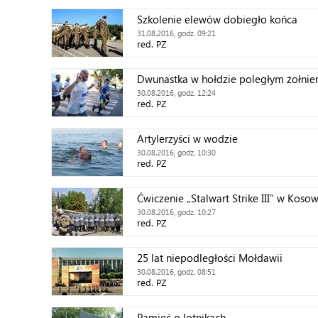
Szkolenie elewów dobiegło końca
31.08.2016, godz. 09:21
red. PZ
Dwunastka w hołdzie poległym żołni
30.08.2016, godz. 12:24
red. PZ
Artylerzyści w wodzie
30.08.2016, godz. 10:30
red. PZ
Ćwiczenie „Stalwart Strike III” w Kosow
30.08.2016, godz. 10:27
red. PZ
25 lat niepodległości Mołdawii
30.08.2016, godz. 08:51
red. PZ
Pamięć o lotnikach