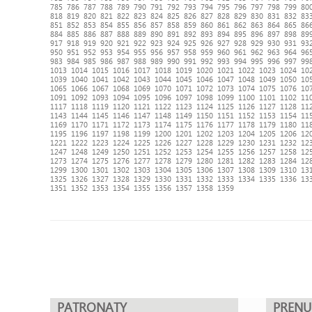
785
786
787
788
789
790
791
792
793
794
795
796
797
798
799
80
818
819
820
821
822
823
824
825
826
827
828
829
830
831
832
83
851
852
853
854
855
856
857
858
859
860
861
862
863
864
865
86
884
885
886
887
888
889
890
891
892
893
894
895
896
897
898
89
917
918
919
920
921
922
923
924
925
926
927
928
929
930
931
93
950
951
952
953
954
955
956
957
958
959
960
961
962
963
964
96
983
984
985
986
987
988
989
990
991
992
993
994
995
996
997
99
1013
1014
1015
1016
1017
1018
1019
1020
1021
1022
1023
1024
10
1039
1040
1041
1042
1043
1044
1045
1046
1047
1048
1049
1050
10
1065
1066
1067
1068
1069
1070
1071
1072
1073
1074
1075
1076
10
1091
1092
1093
1094
1095
1096
1097
1098
1099
1100
1101
1102
11
1117
1118
1119
1120
1121
1122
1123
1124
1125
1126
1127
1128
11
1143
1144
1145
1146
1147
1148
1149
1150
1151
1152
1153
1154
11
1169
1170
1171
1172
1173
1174
1175
1176
1177
1178
1179
1180
11
1195
1196
1197
1198
1199
1200
1201
1202
1203
1204
1205
1206
12
1221
1222
1223
1224
1225
1226
1227
1228
1229
1230
1231
1232
12
1247
1248
1249
1250
1251
1252
1253
1254
1255
1256
1257
1258
12
1273
1274
1275
1276
1277
1278
1279
1280
1281
1282
1283
1284
12
1299
1300
1301
1302
1303
1304
1305
1306
1307
1308
1309
1310
13
1325
1326
1327
1328
1329
1330
1331
1332
1333
1334
1335
1336
13
1351
1352
1353
1354
1355
1356
1357
1358
1359
PATRONATY
PREN