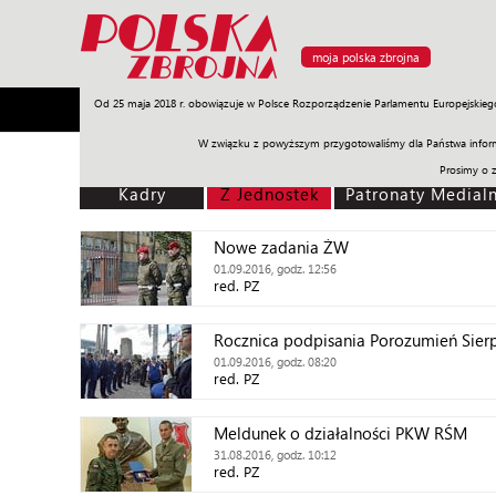
moja polska zbrojna
Od 25 maja 2018 r. obowiązuje w Polsce Rozporządzenie Parlamentu Europejskieg
Armia
Poligon
Sprzęt
Misje
Polityka
Prawo
W związku z powyższym przygotowaliśmy dla Państwa inform
Prosimy o 
Kadry
Z Jednostek
Patronaty Medial
Nowe zadania ŻW
01.09.2016, godz. 12:56
red. PZ
Rocznica podpisania Porozumień Sier
01.09.2016, godz. 08:20
red. PZ
Meldunek o działalności PKW RŚM
31.08.2016, godz. 10:12
red. PZ