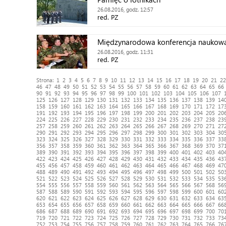
26.08.2016, godz. 12:57
red. PZ
Międzynarodowa konferencja naukowa
26.08.2016, godz. 11:31
red. PZ
Strona:
1
2
3
4
5
6
7
8
9
10
11
12
13
14
15
16
17
18
19
20
21
22
46
47
48
49
50
51
52
53
54
55
56
57
58
59
60
61
62
63
64
65
66
90
91
92
93
94
95
96
97
98
99
100
101
102
103
104
105
106
107
125
126
127
128
129
130
131
132
133
134
135
136
137
138
139
14
158
159
160
161
162
163
164
165
166
167
168
169
170
171
172
17
191
192
193
194
195
196
197
198
199
200
201
202
203
204
205
20
224
225
226
227
228
229
230
231
232
233
234
235
236
237
238
23
257
258
259
260
261
262
263
264
265
266
267
268
269
270
271
27
290
291
292
293
294
295
296
297
298
299
300
301
302
303
304
30
323
324
325
326
327
328
329
330
331
332
333
334
335
336
337
33
356
357
358
359
360
361
362
363
364
365
366
367
368
369
370
37
389
390
391
392
393
394
395
396
397
398
399
400
401
402
403
40
422
423
424
425
426
427
428
429
430
431
432
433
434
435
436
43
455
456
457
458
459
460
461
462
463
464
465
466
467
468
469
47
488
489
490
491
492
493
494
495
496
497
498
499
500
501
502
50
521
522
523
524
525
526
527
528
529
530
531
532
533
534
535
53
554
555
556
557
558
559
560
561
562
563
564
565
566
567
568
56
587
588
589
590
591
592
593
594
595
596
597
598
599
600
601
60
620
621
622
623
624
625
626
627
628
629
630
631
632
633
634
63
653
654
655
656
657
658
659
660
661
662
663
664
665
666
667
66
686
687
688
689
690
691
692
693
694
695
696
697
698
699
700
70
719
720
721
722
723
724
725
726
727
728
729
730
731
732
733
73
752
753
754
755
756
757
758
759
760
761
762
763
764
765
766
76