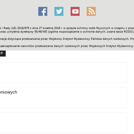
o i Rady (UE) 2016/679 z dnia 27 kwietnia 2016 r. w sprawie ochrony osób fizycznych w związku z 
Świat
Społeczność
Sport
Historia
Galerie
Wideo
ENGLI
oraz uchylenia dyrektywy 95/46/WE (ogólne rozporządzenie o ochronie danych, zwane także RODO).
acje dotyczące przetwarzania przez Wojskowy Instytut Wydawniczy Państwa danych osobowych. Pro
zaakceptowanie warunków przetwarzania danych osobowych przez Wojskowych Instytut Wydawniczy
ne
pniowych