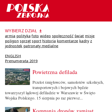
WYBIERZ DZIAŁ
armia
polityka
foto
wideo
społeczność
świat
misje
poligon
sprzęt
sport
historia
komentarze
kadry
z
jednostek
patronaty medialne
ENGLISH
Prenumerata 2019
Powietrzna defilada
Przelot śmigłowców, samolotów szkolnych,
transportowych i bojowych będzie
towarzyszył lądowej defiladzie w Warszawie w Święto
Wojska Polskiego. 15 sierpnia po raz pierwsz...
Kompania dronów zamiast