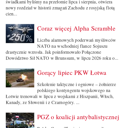
świadkami byliśmy na przełomie lipca i sierpnia, otwiera
nowy rozdział w historii zmagań Zachodu z rosyjską flotą
cien...
Coraz więcej Alpha Scramble
Liczba alarmowych poderwań myśliwców
NATO na wschodniej flance Sojuszu
drastycznie wzrosła. Jak poinformowało Połączone
Dowództwo Sił NATO w Brunssum, w lipcu 2026 roku o...
Gorący lipiec PKW Łotwa
Szkolenie taktyczne i ogniowe – żołnierze
polskiego kontyngentu wojskowego na
Łotwie trenowali w lipcu z wojskami z Hiszpanii, Włoch,
Kanady, ze Słowenii i z Czarnogóry. ...
PGZ o koalicji antybalistycznej