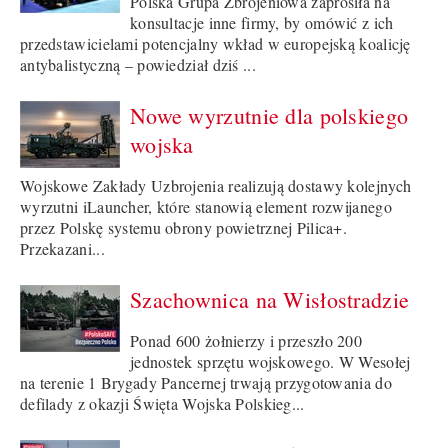
Polska Grupa Zbrojeniowa zaprosiła na
konsultacje inne firmy, by omówić z ich
przedstawicielami potencjalny wkład w europejską koalicję
antybalistyczną – powiedział dziś ...
Nowe wyrzutnie dla polskiego
wojska
Wojskowe Zakłady Uzbrojenia realizują dostawy kolejnych
wyrzutni iLauncher, które stanowią element rozwijanego
przez Polskę systemu obrony powietrznej Pilica+.
Przekazani...
Szachownica na Wisłostradzie
Ponad 600 żołnierzy i przeszło 200
jednostek sprzętu wojskowego. W Wesołej
na terenie 1 Brygady Pancernej trwają przygotowania do
defilady z okazji Święta Wojska Polskieg...