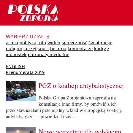
WYBIERZ DZIAŁ
armia
polityka
foto
wideo
społeczność
świat
misje
poligon
sprzęt
sport
historia
komentarze
kadry
z
jednostek
patronaty medialne
ENGLISH
Prenumerata 2019
PGZ o koalicji antybalistycznej
Polska Grupa Zbrojeniowa zaprosiła na
konsultacje inne firmy, by omówić z ich
przedstawicielami potencjalny wkład w europejską koalicję
antybalistyczną – powiedział dziś ...
Nowe wyrzutnie dla polskiego