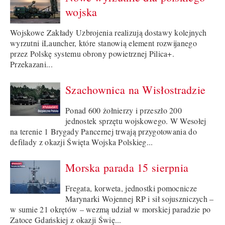
wojska
Wojskowe Zakłady Uzbrojenia realizują dostawy kolejnych
wyrzutni iLauncher, które stanowią element rozwijanego
przez Polskę systemu obrony powietrznej Pilica+.
Przekazani...
Szachownica na Wisłostradzie
Ponad 600 żołnierzy i przeszło 200
jednostek sprzętu wojskowego. W Wesołej
na terenie 1 Brygady Pancernej trwają przygotowania do
defilady z okazji Święta Wojska Polskieg...
Morska parada 15 sierpnia
Fregata, korweta, jednostki pomocnicze
Marynarki Wojennej RP i sił sojuszniczych –
w sumie 21 okrętów – wezmą udział w morskiej paradzie po
Zatoce Gdańskiej z okazji Świę...