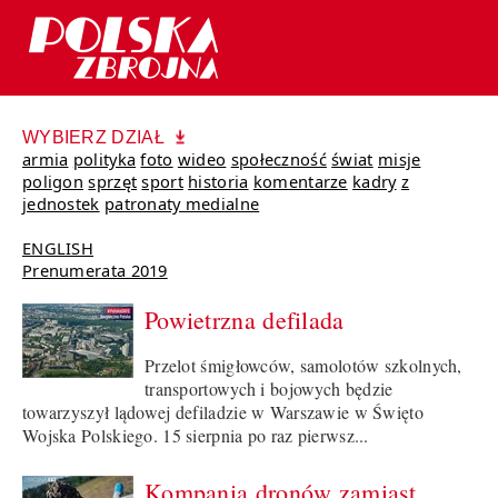
WYBIERZ DZIAŁ
armia
polityka
foto
wideo
społeczność
świat
misje
poligon
sprzęt
sport
historia
komentarze
kadry
z
jednostek
patronaty medialne
ENGLISH
Prenumerata 2019
Powietrzna defilada
Przelot śmigłowców, samolotów szkolnych,
transportowych i bojowych będzie
towarzyszył lądowej defiladzie w Warszawie w Święto
Wojska Polskiego. 15 sierpnia po raz pierwsz...
Kompania dronów zamiast