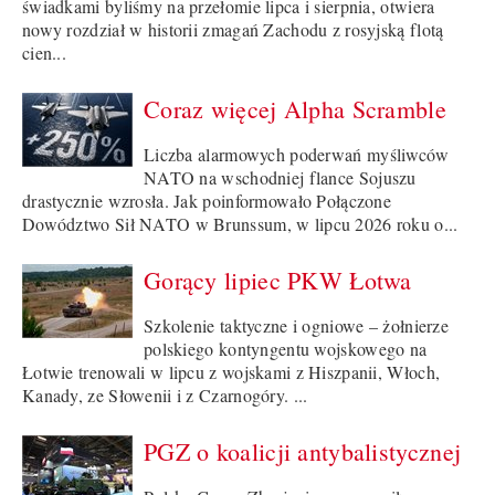
świadkami byliśmy na przełomie lipca i sierpnia, otwiera
nowy rozdział w historii zmagań Zachodu z rosyjską flotą
cien...
Coraz więcej Alpha Scramble
Liczba alarmowych poderwań myśliwców
NATO na wschodniej flance Sojuszu
drastycznie wzrosła. Jak poinformowało Połączone
Dowództwo Sił NATO w Brunssum, w lipcu 2026 roku o...
Gorący lipiec PKW Łotwa
Szkolenie taktyczne i ogniowe – żołnierze
polskiego kontyngentu wojskowego na
Łotwie trenowali w lipcu z wojskami z Hiszpanii, Włoch,
Kanady, ze Słowenii i z Czarnogóry. ...
PGZ o koalicji antybalistycznej