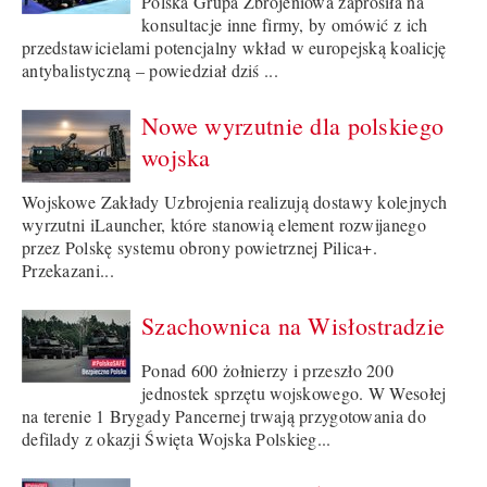
Polska Grupa Zbrojeniowa zaprosiła na
konsultacje inne firmy, by omówić z ich
przedstawicielami potencjalny wkład w europejską koalicję
antybalistyczną – powiedział dziś ...
Nowe wyrzutnie dla polskiego
wojska
Wojskowe Zakłady Uzbrojenia realizują dostawy kolejnych
wyrzutni iLauncher, które stanowią element rozwijanego
przez Polskę systemu obrony powietrznej Pilica+.
Przekazani...
Szachownica na Wisłostradzie
Ponad 600 żołnierzy i przeszło 200
jednostek sprzętu wojskowego. W Wesołej
na terenie 1 Brygady Pancernej trwają przygotowania do
defilady z okazji Święta Wojska Polskieg...