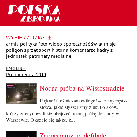
WYBIERZ DZIAŁ
armia
polityka
foto
wideo
społeczność
świat
misje
poligon
sprzęt
sport
historia
komentarze
kadry
z
jednostek
patronaty medialne
ENGLISH
Prenumerata 2019
Nocna próba na Wisłostradzie
Piękne! Coś niesamowitego! – to najczęstsze
słowa, jakie słyszeliśmy z ust Polaków,
którzy zdecydowali się obejrzeć nocną próbę defilady w
Warszawie. Okazało się także, ż...
Zapraszamy na defiladę