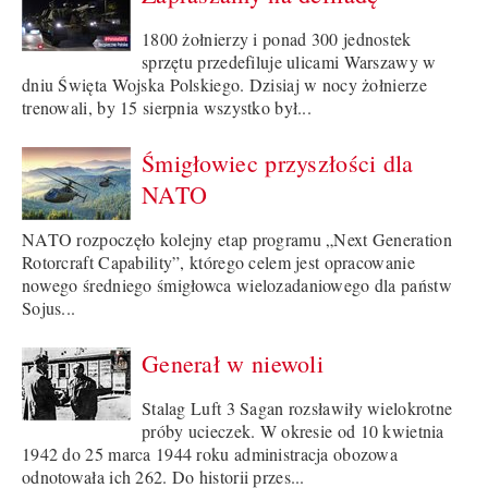
1800 żołnierzy i ponad 300 jednostek
sprzętu przedefiluje ulicami Warszawy w
dniu Święta Wojska Polskiego. Dzisiaj w nocy żołnierze
trenowali, by 15 sierpnia wszystko był...
Śmigłowiec przyszłości dla
NATO
NATO rozpoczęło kolejny etap programu „Next Generation
Rotorcraft Capability”, którego celem jest opracowanie
nowego średniego śmigłowca wielozadaniowego dla państw
Sojus...
Generał w niewoli
Stalag Luft 3 Sagan rozsławiły wielokrotne
próby ucieczek. W okresie od 10 kwietnia
1942 do 25 marca 1944 roku administracja obozowa
odnotowała ich 262. Do historii przes...