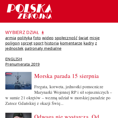
WYBIERZ DZIAŁ
armia
polityka
foto
wideo
społeczność
świat
misje
poligon
sprzęt
sport
historia
komentarze
kadry
z
jednostek
patronaty medialne
ENGLISH
Prenumerata 2019
Morska parada 15 sierpnia
Fregata, korweta, jednostki pomocnicze
Marynarki Wojennej RP i sił sojuszniczych –
w sumie 21 okrętów – wezmą udział w morskiej paradzie po
Zatoce Gdańskiej z okazji Świę...
Odwaga nie wystarcza. Od