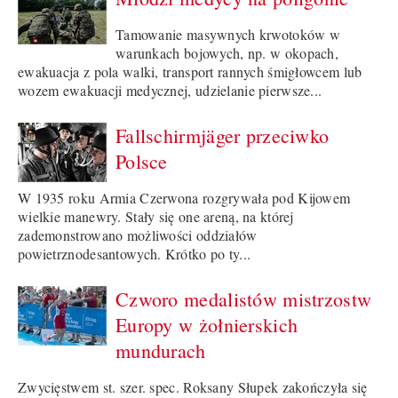
Tamowanie masywnych krwotoków w
warunkach bojowych, np. w okopach,
ewakuacja z pola walki, transport rannych śmigłowcem lub
wozem ewakuacji medycznej, udzielanie pierwsze...
Fallschirmjäger przeciwko
Polsce
W 1935 roku Armia Czerwona rozgrywała pod Kijowem
wielkie manewry. Stały się one areną, na której
zademonstrowano możliwości oddziałów
powietrznodesantowych. Krótko po ty...
Czworo medalistów mistrzostw
Europy w żołnierskich
mundurach
Zwycięstwem st. szer. spec. Roksany Słupek zakończyła się