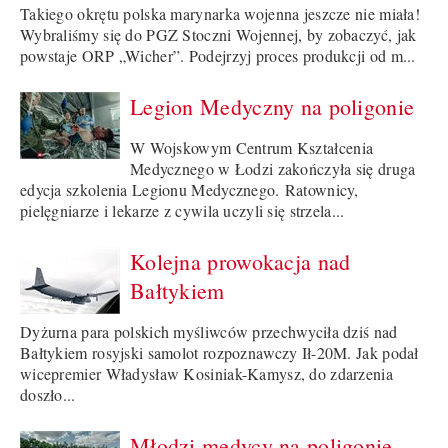
Takiego okrętu polska marynarka wojenna jeszcze nie miała!
Wybraliśmy się do PGZ Stoczni Wojennej, by zobaczyć, jak
powstaje ORP „Wicher”. Podejrzyj proces produkcji od m...
Legion Medyczny na poligonie
W Wojskowym Centrum Kształcenia
Medycznego w Łodzi zakończyła się druga
edycja szkolenia Legionu Medycznego. Ratownicy,
pielęgniarze i lekarze z cywila uczyli się strzela...
Kolejna prowokacja nad
Bałtykiem
Dyżurna para polskich myśliwców przechwyciła dziś nad
Bałtykiem rosyjski samolot rozpoznawczy Ił-20M. Jak podał
wicepremier Władysław Kosiniak-Kamysz, do zdarzenia
doszło...
Młodzi medycy na poligonie