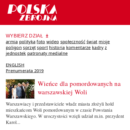
WYBIERZ DZIAŁ
armia
polityka
foto
wideo
społeczność
świat
misje
poligon
sprzęt
sport
historia
komentarze
kadry
z
jednostek
patronaty medialne
ENGLISH
Prenumerata 2019
Wieńce dla pomordowanych na
warszawskiej Woli
Warszawiacy i przedstawiciele władz miasta złożyli hołd
mieszkańcom Woli pomordowanym w czasie Powstania
Warszawskiego. W uroczystości wzięli udział m.in. prezydent
Karol...