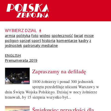
WYBIERZ DZIAŁ
armia
polityka
foto
wideo
społeczność
świat
misje
poligon
sprzęt
sport
historia
komentarze
kadry
z
jednostek
patronaty medialne
ENGLISH
Prenumerata 2019
Zapraszamy na defiladę
1800 żołnierzy i ponad 300 jednostek
sprzętu przedefiluje ulicami Warszawy w
dniu Święta Wojska Polskiego. Dzisiaj w nocy żołnierze
trenowali, by 15 sierpnia wszystko był...
Śmigłowiec przyszłości dla