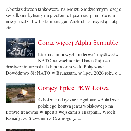
Abordaż dwóch tankowców na Morzu Śródziemnym, czego
świadkami byliśmy na przełomie lipca i sierpnia, otwiera
nowy rozdział w historii zmagań Zachodu z rosyjską flotą
cien...
Coraz więcej Alpha Scramble
Liczba alarmowych poderwań myśliwców
NATO na wschodniej flance Sojuszu
drastycznie wzrosła. Jak poinformowało Połączone
Dowództwo Sił NATO w Brunssum, w lipcu 2026 roku o...
Gorący lipiec PKW Łotwa
Szkolenie taktyczne i ogniowe – żołnierze
polskiego kontyngentu wojskowego na
Łotwie trenowali w lipcu z wojskami z Hiszpanii, Włoch,
Kanady, ze Słowenii i z Czarnogóry. ...