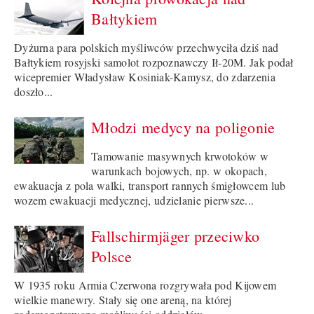
Bałtykiem
Dyżurna para polskich myśliwców przechwyciła dziś nad
Bałtykiem rosyjski samolot rozpoznawczy Ił-20M. Jak podał
wicepremier Władysław Kosiniak-Kamysz, do zdarzenia
doszło...
Młodzi medycy na poligonie
Tamowanie masywnych krwotoków w
warunkach bojowych, np. w okopach,
ewakuacja z pola walki, transport rannych śmigłowcem lub
wozem ewakuacji medycznej, udzielanie pierwsze...
Fallschirmjäger przeciwko
Polsce
W 1935 roku Armia Czerwona rozgrywała pod Kijowem
wielkie manewry. Stały się one areną, na której