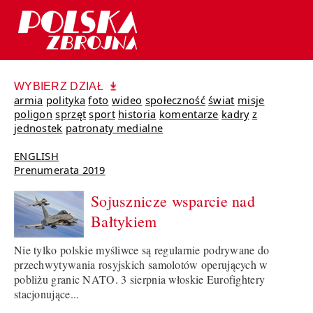
WYBIERZ DZIAŁ
armia
polityka
foto
wideo
społeczność
świat
misje
poligon
sprzęt
sport
historia
komentarze
kadry
z
jednostek
patronaty medialne
ENGLISH
Prenumerata 2019
Sojusznicze wsparcie nad
Bałtykiem
Nie tylko polskie myśliwce są regularnie podrywane do
przechwytywania rosyjskich samolotów operujących w
pobliżu granic NATO. 3 sierpnia włoskie Eurofightery
stacjonujące...