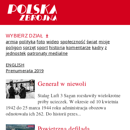
WYBIERZ DZIAŁ
armia
polityka
foto
wideo
społeczność
świat
misje
poligon
sprzęt
sport
historia
komentarze
kadry
z
jednostek
patronaty medialne
ENGLISH
Prenumerata 2019
Generał w niewoli
Stalag Luft 3 Sagan rozsławiły wielokrotne
próby ucieczek. W okresie od 10 kwietnia
1942 do 25 marca 1944 roku administracja obozowa
odnotowała ich 262. Do historii przes...
Powietrzna defilada