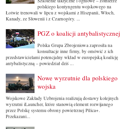
Szkolenie taktyczne i ogniowe – żołnierze
polskiego kontyngentu wojskowego na
Łotwie trenowali w lipcu z wojskami z Hiszpanii, Włoch,
Kanady, ze Słowenii i z Czarnogóry. ...
PGZ o koalicji antybalistycznej
Polska Grupa Zbrojeniowa zaprosiła na
konsultacje inne firmy, by omówić z ich
przedstawicielami potencjalny wkład w europejską koalicję
antybalistyczną – powiedział dziś ...
Nowe wyrzutnie dla polskiego
wojska
Wojskowe Zakłady Uzbrojenia realizują dostawy kolejnych
wyrzutni iLauncher, które stanowią element rozwijanego
przez Polskę systemu obrony powietrznej Pilica+.
Przekazani...